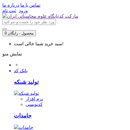
تماس با ما
درباره ما
ورود
ثبت نام
0 محصول - رایگان
سبد خرید شما خالی است!
نمایش منو
+
بانک کد
تولید شبکه
نرم افزار
کدنویسی
جامدات