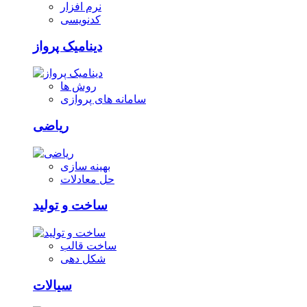
نرم افزار
کدنویسی
دینامیک پرواز
روش ها
سامانه های پروازی
ریاضی
بهینه سازی
حل معادلات
ساخت و تولید
ساخت قالب
شکل دهی
سیالات