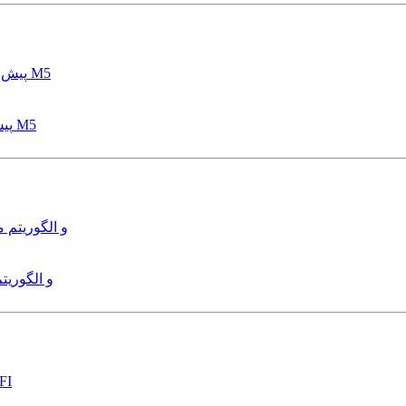
پیش بینی عمق آبشستگی پایه پل با استفاده از مدل درختی قواعد M5
هدایت و کنترل ربات زیرآب