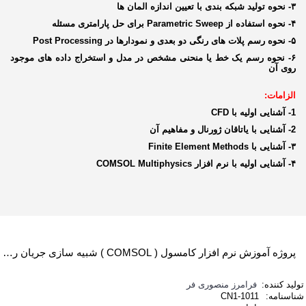
۳- نحوه تولید شبکه بندی با تعیین اندازه المان ها
۴- نحوه استفاده از
Parametric Sweep
برای حل پارامتری مسئله
۵- نحوه رسم پلات های رنگی دو بعدی و نمودارها در
Post Processing
۶- نحوه رسم یک خط یا منحنی مشخص در مدل و استخراج داده های موجود
روی آن
الزامات:
1- آشنایی اولیه با
CFD
2- آشنایی با یاتاقان ژورنال و مفاهیم آن
۳- آشنایی با
Finite Element Methods
۴- آشنایی اولیه با نرم افزار
COMSOL Multiphysics
پروژه آموزش نرم افزار کامسول ( COMSOL ) شبیه سازی جریان روغن در یاتاقان لغزشی استوانه‌ای (یاتاقان ژورنال)
تولید کننده:
فرامرز منصوری فر
شناسنامه:
CN1-1011