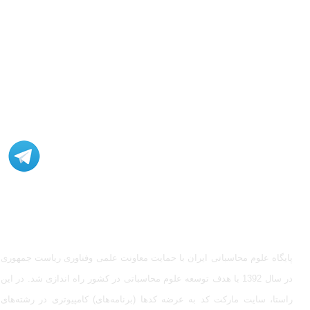
مشاوره، اصلاح، انجام پروژه، کدنویسی و شبیه سازی - ارتباط با
ادمین در تلگرام: @Marketcode_ir
پایگاه علوم محاسباتی ایران با حمایت معاونت علمی وفناوری ریاست جمهوری
در سال 1392 با هدف توسعه علوم محاسباتی در کشور راه اندازی شد. در این
راستا، سایت مارکت کد به عرضه کدها (برنامه‌های) کامپیوتری در رشته‌های