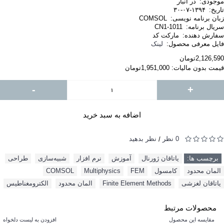
موجودی:
در انبار
تاریخ:
۱۳۹۴-۰۷-۳۰
زبان برنامه نویسی:
COMSOL
سریال برنامه:
CN1-1011
سفارش دهنده:
مارکت کد
فایل معرفی محصول:
لینک
2,126,590تومان
قیمت بدون مالیات: 1,951,000تومان
-
+
اضافه به سبد خرید
0 نظر
نظر بدهید
/
برچسب ها:
یاتاقان ژورنال
,
آموزش
,
نرم افزار
,
شبیه‌سازی
,
طراحی
,
المان محدود
,
کامسول
,
FEM
,
Multiphysics
,
COMSOL
,
یاتاقان لغزشی
,
Finite Element Methods
,
المان محدود
,
الکترومغناطیس
محصولات مرتبط
مقایسه این محصول
افزودن به لیست دلخواه