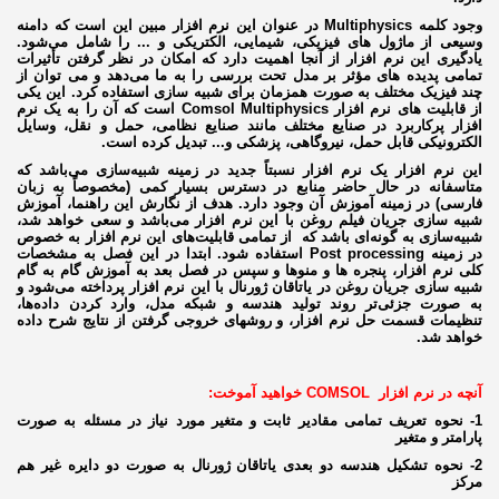
وجود کلمه
Multiphysics
در عنوان این نرم افزار مبین این است که دامنه
وسیعی از ماژول های فیزیکی، شیمایی، الکتریکی و ... را شامل می‌شود.
یادگیری این نرم افزار از آنجا اهمیت دارد که امکان در نظر گرفتن تأثیرات
تمامی پدیده های مؤثر بر مدل تحت بررسی را به ما می‌دهد و می توان از
چند فیزیک مختلف به صورت همزمان برای شبیه سازی استفاده کرد. این یکی
از قابلیت های نرم افزار
Comsol Multiphysics
است که آن را به یک نرم
افزار پرکاربرد در صنایع مختلف مانند صنایع نظامی، حمل و نقل، وسایل
الکترونیکی قابل حمل، نیروگاهی، پزشکی و... تبدیل کرده است.
این نرم افزار یک نرم افزار نسبتاً جدید در زمینه شبیه‌سازی می‌باشد که
متاسفانه در حال حاضر منابع در دسترس بسیار کمی (مخصوصاً به زبان
فارسی) در زمینه آموزش آن وجود دارد. هدف از نگارش این راهنما، آموزش
شبیه سازی جریان فیلم روغن با این نرم افزار می­‌باشد و سعی خواهد شد،
شبیه‌سازی به گونه‌­ای باشد که از تمامی قابلیت‌­های این نرم افزار به خصوص
در زمینه
Post processing
استفاده شود. ابتدا در این فصل به مشخصات
کلی نرم افزار، پنجره ها و منوها و سپس در فصل بعد به آموزش گام به گام
شبیه ­سازی جریان روغن در یاتاقان ژورنال با این نرم افزار پرداخته می‌­شود و
به صورت جزئی‌­تر روند تولید هندسه و شبکه مدل، وارد کردن داده­‌ها،
تنظیمات قسمت حل نرم افزار، و روش­های خروجی گرفتن از نتایج شرح داده
خواهد شد.
آنچه در نرم افزار COMSOL خواهید آموخت:
1- نحوه تعریف تمامی مقادیر ثابت و متغیر مورد نیاز در مسئله به صورت
پارامتر و متغیر
2- نحوه تشکیل هندسه دو بعدی یاتاقان ژورنال به صورت دو دایره غیر هم
مرکز