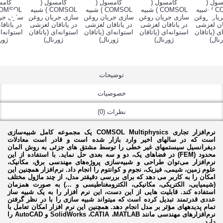
توضیحات
خصوصیات
نظرات (0)
نرم‌افزار تجاری
COMSOL Multiphysics
یک مجموعه کامل شبیه‌سازی
است که در سال­های اخیر وارد بازار شده است و قادر است معادلات
دیفرانسیل سیستم­های غیر خطی را توسط مشتق های جزئی به روش المان
محدود
(FEM)
در فضاهای یک، دو و سه بعدی حل نماید. با استفاده از این
نرم‌افزار می‌توان طراحی و شبیه‌سازی پروژه‌های مهندسی برق، مکانیک،
علوم زمین، شیمی، فیزیک، نجوم و کوانتوم را انجام داد. نرم‌افزار همچنین این
امکان را به کاربر می دهد که برای بررسی دقیق­تر مدل، از چند ماژول مختلف
(شیمیایی، الکتریکی، مکانیکی، الکترومغناطیسی و ...) به صورت همزمان
استفاده کند. قابلیت هایی از این دست، این نرم افزار را به یک شبیه ساز
عددی قدرتمند تبدیل کرده است که می­تواند شبیه سازی را با در نظر گرفتن
تمام پدیده­های مؤثر بر مدل انجام دهد. همچنین این نرم افزار امکان تعامل با
نرم‌افزارهای مهندسی مانند
MATLAB
،
CATIA
،
SolidWorks
و
AutoCAD
را
دارد
.