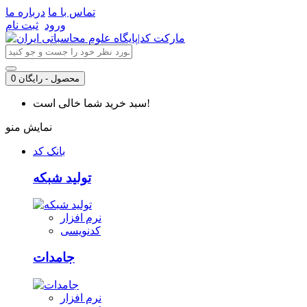
تماس با ما
درباره ما
ورود
ثبت نام
0 محصول - رایگان
سبد خرید شما خالی است!
نمایش منو
بانک کد
تولید شبکه
نرم افزار
کدنویسی
جامدات
نرم افزار