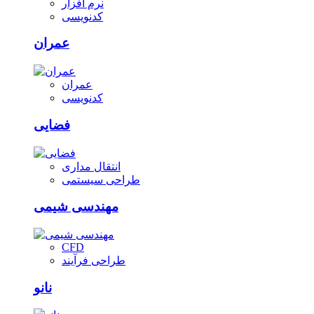
نرم افزار
کدنویسی
عمران
عمران
کدنویسی
فضایی
انتقال مداری
طراحی سیستمی
مهندسی شیمی
CFD
طراحی فرآیند
نانو