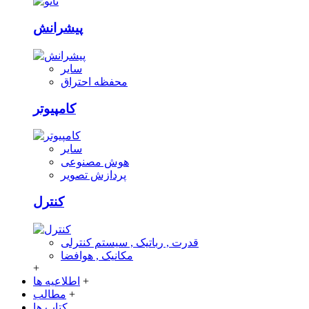
پیشرانش
سایر
محفظه احتراق
کامپیوتر
سایر
هوش مصنوعی
پردازش تصویر
کنترل
قدرت , رباتیک , سیستم کنترلی
مکانیک , هوافضا
+
+
اطلاعیه ها
+
مطالب
کتاب ها