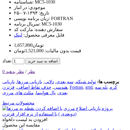
MC5-1030
شناسنامه:
موجودی:
در انبار
تاریخ:
۱۳۹۴-۰۷-۲۵
FORTRAN
زبان برنامه نویسی:
MC5-1030
سریال برنامه:
سفارش دهنده:
مارکت کد
فایل معرفی محصول:
لینک
1,657,890تومان
قیمت بدون مالیات: 1,521,000تومان
تعداد
اضافه به سبد خرید
0 نظر
/
نظر بدهید
برچسب ها:
تولید شبکه
,
سه بعدی
,
دلانی
,
بازیابی مرزها
,
بازیابی
کره
,
پله سه
,
grid
,
Fortran
,
هندسی
,
حذف نقاط اضافی
,
فرترن
بعدی
,
بال هواپیما
,
مثلث های مرزی
محصولات مرتبط
افزودن به لیست دلخواه
مقایسه این محصول