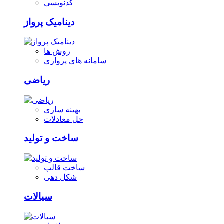
کدنویسی
دینامیک پرواز
روش ها
سامانه های پروازی
ریاضی
بهینه سازی
حل معادلات
ساخت و تولید
ساخت قالب
شکل دهی
سیالات