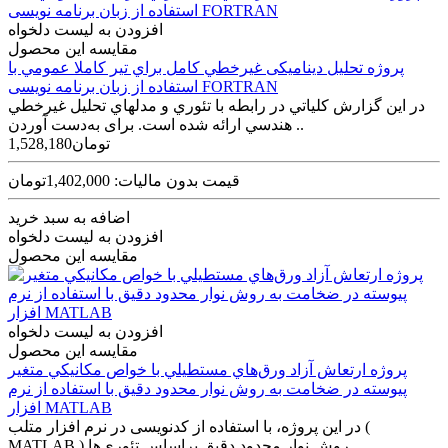
افزودن به لیست دلخواه
مقایسه این محصول
پروژه تحليل دینامیکی غيرخطي کامل براي تير کاملا عمومي با
استفاده از زبان برنامه نویسی FORTRAN
در اين گزارش کلياتي در رابطه با تئوري و مدل­هاي تحليل غيرخطي
هندسي ارائه شده است. برای به‌دست آوردن ..
1,528,180تومان
قیمت بدون مالیات: 1,402,000تومان
اضافه به سبد خرید
افزودن به لیست دلخواه
مقایسه این محصول
افزودن به لیست دلخواه
مقایسه این محصول
پروژه ارتعاش آزاد ورق‌هاي مستطيلي با خواص مکانيکي متغير
پيوسته در ضخامت به روش نوار محدود دقيق با استفاده از نرم
افزار MATLAB
در اين پروژه، با استفاده از کدنویسی در نرم افزار متلب (
MATLAB ) روش نوار محدود دقيق براساس تئوري‌ها..