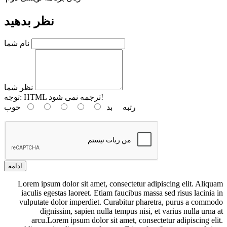
نظر بدهید
نام شما
نظر شما
HTML ترجمه نمی شود!
توجه:
رتبه
بد
خوب
ادامه
Lorem ipsum dolor sit amet, consectetur adipiscing elit. Aliquam
iaculis egestas laoreet. Etiam faucibus massa sed risus lacinia in
vulputate dolor imperdiet. Curabitur pharetra, purus a commodo
dignissim, sapien nulla tempus nisi, et varius nulla urna at
arcu.Lorem ipsum dolor sit amet, consectetur adipiscing elit.