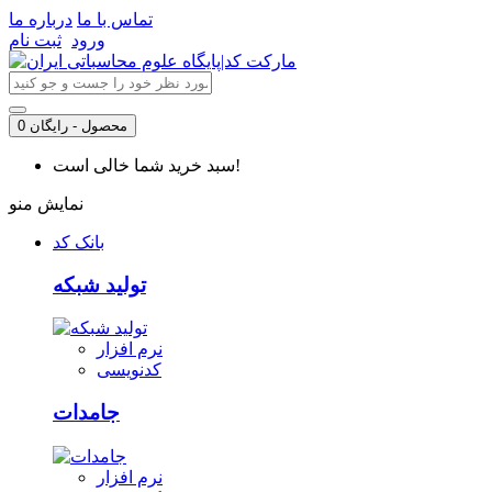
تماس با ما
درباره ما
ورود
ثبت نام
0 محصول - رایگان
سبد خرید شما خالی است!
نمایش منو
بانک کد
تولید شبکه
نرم افزار
کدنویسی
جامدات
نرم افزار