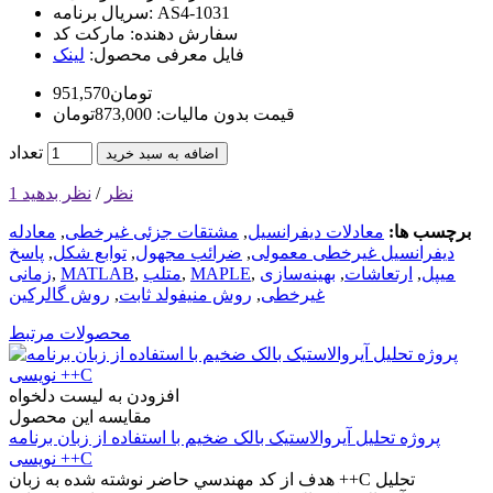
AS4-1031
سریال برنامه:
سفارش دهنده:
مارکت کد
فایل معرفی محصول:
لینک
951,570تومان
قیمت بدون مالیات: 873,000تومان
تعداد
اضافه به سبد خرید
1 نظر
/
نظر بدهید
برچسب ها:
معادلات دیفرانسیل
,
مشتقات جزئی غیرخطی
,
معادله
دیفرانسیل غیرخطی معمولی
,
ضرائب مجهول
,
توابع شکل
,
پاسخ
میپل
,
ارتعاشات
,
بهینه‌سازی
,
MAPLE
,
متلب
,
MATLAB
,
زمانی
غیرخطی
,
روش منیفولد ثابت
,
روش گالرکین
محصولات مرتبط
افزودن به لیست دلخواه
مقایسه این محصول
پروژه تحليل آيروالاستيک بالک ضخيم با استفاده از زبان برنامه
نویسی ++C
هدف از کد مهندسي حاضر نوشته شده به زبان ++C تحليل