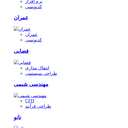
نرم افزار
کدنویسی
عمران
عمران
کدنویسی
فضایی
انتقال مداری
طراحی سیستمی
مهندسی شیمی
CFD
طراحی فرآیند
نانو