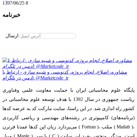
1397/06/25
8
خبرنامه
برای عضویت در خبرنامه ایمیل خود را وارد نمایید
ارسال
مشاوره، اصلاح، انجام پروژه، کدنویسی و شبیه سازی - ارتباط با
ادمین در تلگرام: @Marketcode_ir
پایگاه علوم محاسباتی ایران با حمایت معاونت علمی وفناوری
ریاست جمهوری در سال 1392 با هدف توسعه علوم محاسباتی در
کشور راه اندازی شد. در این راستا، سایت مارکت کد به عرضه کدها
(برنامه‌های) کامپیوتری در رشته‌های مهندسی و ریاضی کاربردی
می‌پردازد. زبان این کدها عمدتا فرترن ( Fortran )، متلب ( Matlab )،
میپل ( Maple ) یا سی ( C ) است. ویژگی منحصر بفرد این سایت