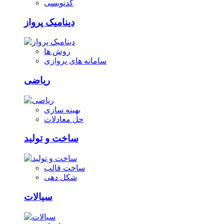
کدنویسی
دینامیک پرواز
روش ها
سامانه های پروازی
ریاضی
بهینه سازی
حل معادلات
ساخت و تولید
ساخت قالب
شکل دهی
سیالات