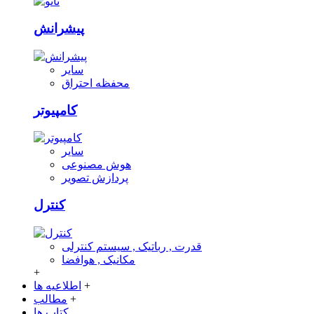
پیشرانش
سایر
محفظه احتراق
کامپیوتر
سایر
هوش مصنوعی
پردازش تصویر
کنترل
قدرت , رباتیک , سیستم کنترلی
مکانیک , هوافضا
+
+
اطلاعیه ها
+
مطالب
کتاب ها