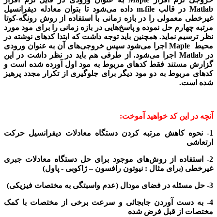
Matlab
در قالب
m.file
داده می‌شود تا بتوان معادله دیفرانسیل
غیرخطی معمولی را در بازه زمانی با استفاده از روش رونگه-کوتا
مرتبه چهارم حل نموده و پاسخ‌هایی در بازه زمانی را برای مود مورد
نظر ترسیم نماید. همچنین باید توجه داشت که ابتدا کدهای نوشته در
محیط
Maple
اجرا می‌شود سپس خروجی‌های آن به عنوان ورودی
در
Matlab
اجرا می‌شود. از طرفی هم باید در نظر داشت در این
گزارش مستند فقط کدهای مربوط به مود اول آورده شده است و
کدهای مربوط به دو مود دیگر برای جلوگیری از تکرار مجدد پرهیز
شده است.
آنچه در این کد خواهید آموخت:
1- نحوه کاهش مرتبه کردن دستگاه معادلات دیفرانسیل حرکت
ارتعاشی
2- استفاده از روش‌های موجود برای حل دستگاه معادلات جبری
غیرخطی (برای مثال : نیوتون رافسون – ژاکوبی - پاول)
3- حل مسئله در فضای مودال (عدم واسبتگی به مختصات فیزیکی)
4- به دست آوردن جابجائی و سرعت برخی از مختصات با کمک
مختصات از قبل فرض شده