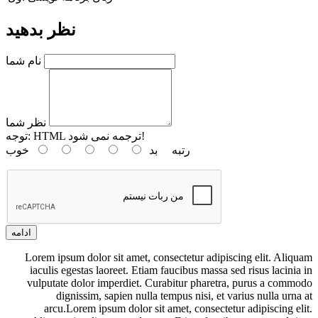
نظر بدهید
نام شما
نظر شما
HTML ترجمه نمی شود!
توجه:
رتبه
بد
خوب
ادامه
Lorem ipsum dolor sit amet, consectetur adipiscing elit. Aliquam
iaculis egestas laoreet. Etiam faucibus massa sed risus lacinia in
vulputate dolor imperdiet. Curabitur pharetra, purus a commodo
dignissim, sapien nulla tempus nisi, et varius nulla urna at
arcu.Lorem ipsum dolor sit amet, consectetur adipiscing elit.