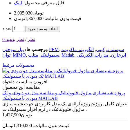
فایل معرفی محصول:
لینک
2,035,030تومان
قیمت بدون مالیات: 1,867,000تومان
تعداد
اضافه به سبد خرید
0 نظر
/
نظر بدهید
سیستم ترکیبی
,
الگوریتم ماکزیمم
,
PEM
,
برچسب ها:
پیل سوختی
ابرخازن
,
مدارات الکتریکی
,
Matlab
,
سیمولینک
,
متلب
,
MIMO
,
توان
محصولات مرتبط
افزودن به لیست دلخواه
مقایسه این محصول
پروژه شبیه‌سازی ماژول فتوولتائیک و مقایسه مدل دو دیودی و تک
دیودی با‌ سیمولینک MATLAB
عنوان کامل پروژه:پروژه ارائه‌ی یک مدل کاربردی جهت شبیه‌سازی
ماژول فتوولتائیک در نرم افزار سیمولینک ت..
1,427,900تومان
قیمت بدون مالیات: 1,310,000تومان