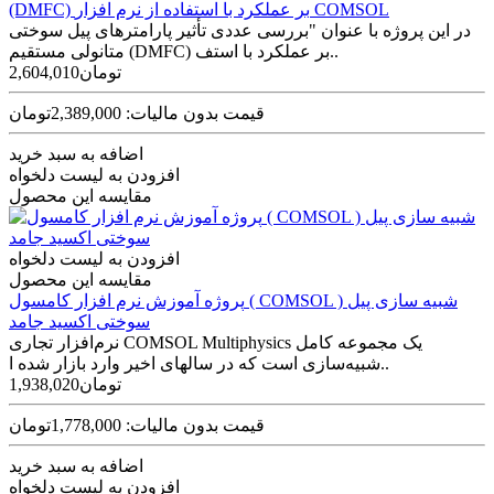
(DMFC) بر عملکرد با استفاده از نرم افزار COMSOL
در این پروژه با عنوان "بررسی عددی تأثیر پارامترهای پیل سوختی
متانولی مستقیم (DMFC) بر عملکرد با استف..
2,604,010تومان
قیمت بدون مالیات: 2,389,000تومان
اضافه به سبد خرید
افزودن به لیست دلخواه
مقایسه این محصول
افزودن به لیست دلخواه
مقایسه این محصول
پروژه آموزش نرم افزار کامسول ( COMSOL ) شبیه سازی پیل
سوختی اکسید جامد
نرم‌افزار تجاری COMSOL Multiphysics یک مجموعه کامل
شبیه‌سازی است که در سال­های اخیر وارد بازار شده ا..
1,938,020تومان
قیمت بدون مالیات: 1,778,000تومان
اضافه به سبد خرید
افزودن به لیست دلخواه