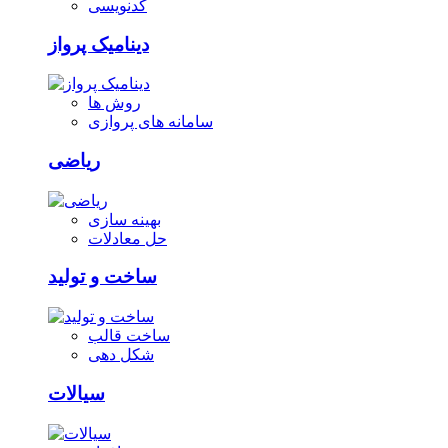
کدنویسی
دینامیک پرواز
روش ها
سامانه های پروازی
ریاضی
بهینه سازی
حل معادلات
ساخت و تولید
ساخت قالب
شکل دهی
سیالات