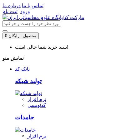
تماس با ما
درباره ما
ورود
ثبت نام
0 محصول - رایگان
سبد خرید شما خالی است!
نمایش منو
بانک کد
تولید شبکه
نرم افزار
کدنویسی
جامدات
نرم افزار