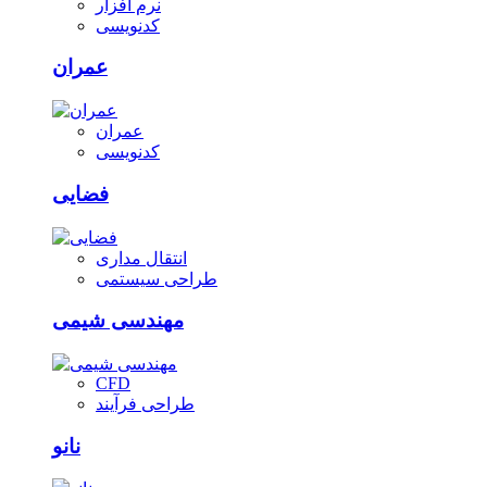
نرم افزار
کدنویسی
عمران
عمران
کدنویسی
فضایی
انتقال مداری
طراحی سیستمی
مهندسی شیمی
CFD
طراحی فرآیند
نانو