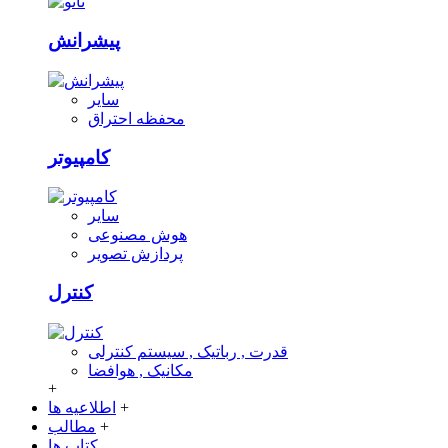
پیشرانش
سایر
محفظه احتراق
کامپیوتر
سایر
هوش مصنوعی
پردازش تصویر
کنترل
قدرت , رباتیک , سیستم کنترلی
مکانیک , هوافضا
+
+
اطلاعیه ها
+
مطالب
کتاب ها