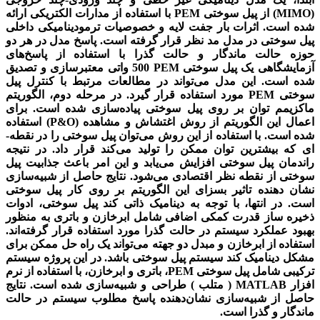
(
MIMO
) از پیل سوختی
PEM
با استفاده از مدارات الکتریکی ارائه
شده است. اثرات بار جفت لایه و خصوصیات ترمودینامیکی داخلی
پیل سوختی در مدل مد نظر قرار گرفته است. پاسخ مدل در هر دو
حوزه حالت ماندگار و حالت گذرا با استفاده از پاسخ‌های
آزمایشگاهی یک پیل سوختی
PEM
500 واتی معتبرسازی و تصدیق
شده است. این مدل می‌تواند در مطالعات مرتبط با کنترل پیل
سوختی
PEM
مورد استفاده قرار گیرد. در مرحله دوم، الگوریتم
ماکزیمم توان بر روی پیل سوختی پیاده‌سازی شده است. برای
اعمال این الگوریتم از روش اغتشاش و مشاهده (
P&O
) استفاده
شده است. با استفاده از این روش می­‌توان پیل سوختی را در نقطه‌­
ای که بیشترین توان ممکن را تولید می­‌کند قرار داد. در نتیجه
راندمان پیل سوختی افزایش می‌یابد و این امر باعث جذابیت پیل
سوختی از نقطه نظر اقتصادی می­‌شود. نتایج حاصل از شبیه‌سازی
نشان دهنده تاثیر بسزای این الگوریتم بر روی کار پیل سوختی
است. در انتها، با توجه به دینامیک ذاتی کند پیل سوختی، ادوات
ذخیره­ ساز قدرت کمکی اضافی شامل ابرخازن و باتری به منظور
بهبود عملکرد سیستم در حالت گذرا مورد استفاده قرار گرفته­‌اند.
استفاده از ابرخازن و مبدل دو جهته می‌­تواند یک راه حل ممکن برای
مشکل دینامیک کند سیستم پیل سوختی باشد. در این پروژه سیستم
ترکیبی شامل پیل سوختی
PEM
، باتری و ابرخازن،
با استفاده از نرم
افزار MATLAB ( متلب )
طراحی و شبیه‌سازی شده است. نتایج
حاصل از شبیه‌سازی نشان‌دهنده پاسخ مطلوب سیستم در حالت
ماندگار و گذرا است.