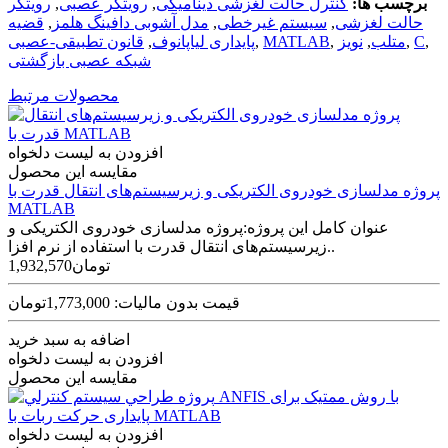
برچسب ها:
کنترل حالت لغزشی دینامیکی
,
رویتگر عصبی
,
رویتگر
حالت لغزشی
,
سیستم غیرخطی
,
مدل آشوبی دافینگ هلمز
,
قضیه
,
C
,
متلب
,
نویز
,
MATLAB
,
پایداری لیاپانوف
,
قانون تطبیقی-عصبی
شبکه عصبی بازگشتی
محصولات مرتبط
افزودن به لیست دلخواه
مقایسه این محصول
پروژه مدلسازی خودروی الکتریکی و زیرسیستم‌های انتقال قدرت با
MATLAB
عنوان کامل این پروژه:پروژه مدلسازی خودروی الکتریکی و
زیرسیستم‌های انتقال قدرت با استفاده از نرم افزا..
1,932,570تومان
قیمت بدون مالیات: 1,773,000تومان
اضافه به سبد خرید
افزودن به لیست دلخواه
مقایسه این محصول
افزودن به لیست دلخواه