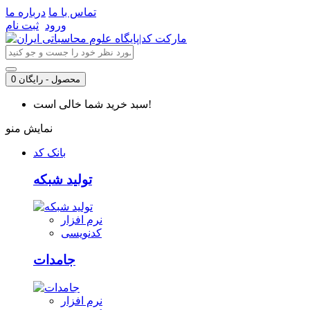
تماس با ما
درباره ما
ورود
ثبت نام
0 محصول - رایگان
سبد خرید شما خالی است!
نمایش منو
بانک کد
تولید شبکه
نرم افزار
کدنویسی
جامدات
نرم افزار