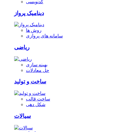
کدنویسی
دینامیک پرواز
روش ها
سامانه های پروازی
ریاضی
بهینه سازی
حل معادلات
ساخت و تولید
ساخت قالب
شکل دهی
سیالات