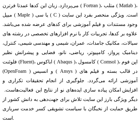
می‌پردازد. زبان این کدها عمدتا فرترن ( Fortran )، متلب ( Matlab )،
میپل ( Maple ) یا سی ( C ) است. ویژگی منحصر بفرد این سایت
وجود مستندات و فیلم آموزشی برای کدهای عرضه شده می‌باشد.
علاوه بر کدها، تجربیات کار با نرم افزارهای تخصصی در رشته های
سیالات، مکانیک جامدات، عمران، شیمی و مهندسی شیمی، کنترل،
دینامیک پرواز، کامپیوتر، ریاضی، نانو، فضایی و پیشرانش نظیر
فلوئنت (Fluent)، اباکوس ( Abaqus )، کامسول ( Comsol )، اپن فوم
(OpenFoam ) و انسیس ( Ansys ) در قالب بسته‌ و فیلم های
آموزشی ارائه می‌گردد. جلوگیری از انجام تحقیقات تکراری و
افزایش امکان پیاده سازی ایده‌های نو از نتایج این فعالیت‌هاست.
دیگر ویژگی بارز این سایت تلاش برای جهت‌دهی به دانش کشور از
طریق حمایت از نخبگان با سیاست تشویقی کسر خدمت سربازی
است.