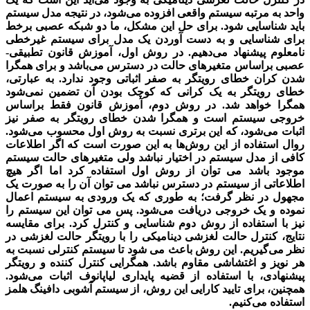
واحد به مرتبه سیستم واقعی افزوده می‌­شود، در نتیجه مدل سیستم
باید شناسایی شود. برای حل این مشکل، ما دو شبکه عصبی برخط
برای شناسایی و به دست آوردن یک مدل برای سیستم غیرخطی
نامعلوم پیشنهاد می­‌دهیم. در روش اول، آموزش قانون
تطبیقی
-
عصبی براساس متغیرهای حالت در دسترس می‌باشد و برای همگرا
شدن کران خطای رویتگر به صفر اثباتی وجود ندارد. به عبارتی،
خطای رویتگر به یک کرانی که کوچک بودن آن تضمین نمی‌­شود
همگرا خواهد شد
. در روش دوم، آموزش قانون فقط براساس
خروجی سیستم است و همگرا شدن خطای رویتگر به صفر نیز
اثبات می­‌شود، که این برتری نسبت به روش اول محسوب می‌­شود.
روال استفاده از این روش­‌ها به این صورت است که اگر اطلاعات
کافی از مدل سیستم در اختیار نباشد ولی متغیرهای حالت سیستم
موجود باشد می­ توان از روش اول استفاده کرد اما اگر هیچ
اطلاعاتی از سیستم در دسترس نباشد می ­توان آن را به­ صورت یک
مجهول در نظر گرفت؛ به­ طوری که یک ورودی به سیستم اعمال
نموده و یک خروجی دریافت می­‌شود. پس می ­توان این سیستم را
نیز با استفاده از روش دوم شناسایی و کنترل کرد. برای مقایسه
نتایج، کنترل حالت لغزشی دینامیکی را با رویتگر حالت لغزشی در
نظر می­‌گیریم. این روش باعث می­ شود تا سیستم کنترلی نسبت به
هر نویز و اغتشاشی مقاوم باشد. همگرایی کنترل کننده و رویتگر
پیشنهادی، با استفاده از قضیه پایداری لیاپانوف اثبات می‌­شود.
همچنین، برای تایید کارایی این روش، از سیستم آشوبی دافینگ
هلمز
استفاده می­‌کنیم.