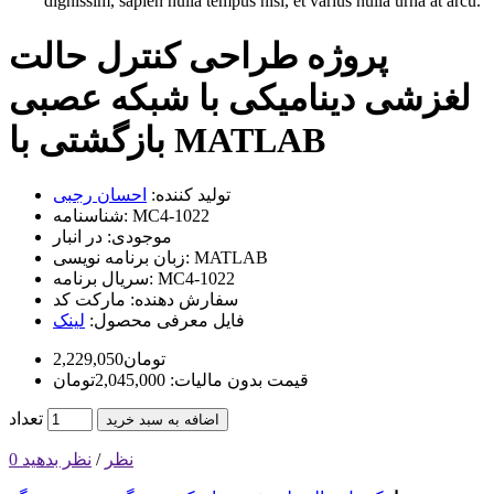
dignissim, sapien nulla tempus nisi, et varius nulla urna at arcu.
پروژه طراحی کنترل حالت
لغزشی دینامیکی با شبکه عصبی
بازگشتی با MATLAB
تولید کننده:
احسان رجبی
MC4-1022
شناسنامه:
موجودی:
در انبار
MATLAB
زبان برنامه نویسی:
MC4-1022
سریال برنامه:
سفارش دهنده:
مارکت کد
فایل معرفی محصول:
لینک
2,229,050تومان
قیمت بدون مالیات: 2,045,000تومان
تعداد
اضافه به سبد خرید
0 نظر
/
نظر بدهید