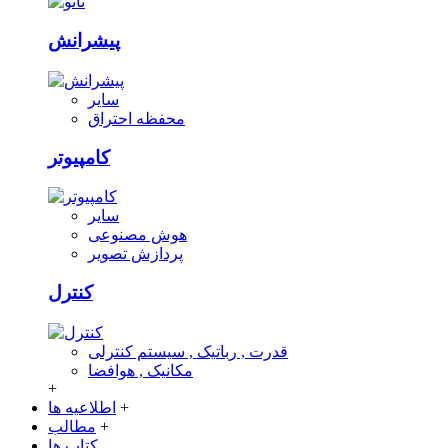
پیشرانش
سایر
محفظه احتراق
کامپیوتر
سایر
هوش مصنوعی
پردازش تصویر
کنترل
قدرت , رباتیک , سیستم کنترلی
مکانیک , هوافضا
+
+
اطلاعیه ها
+
مطالب
کتاب ها