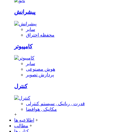
پیشرانش
سایر
محفظه احتراق
کامپیوتر
سایر
هوش مصنوعی
پردازش تصویر
کنترل
قدرت , رباتیک , سیستم کنترلی
مکانیک , هوافضا
+
+
اطلاعیه ها
+
مطالب
کتاب ها