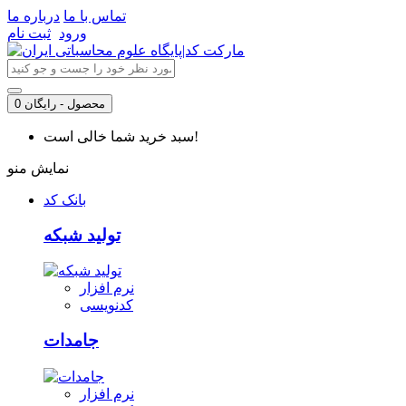
تماس با ما
درباره ما
ورود
ثبت نام
0 محصول - رایگان
سبد خرید شما خالی است!
نمایش منو
بانک کد
تولید شبکه
نرم افزار
کدنویسی
جامدات
نرم افزار