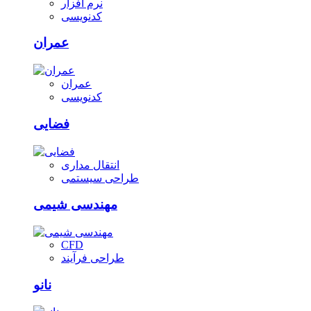
نرم افزار
کدنویسی
عمران
عمران
کدنویسی
فضایی
انتقال مداری
طراحی سیستمی
مهندسی شیمی
CFD
طراحی فرآیند
نانو