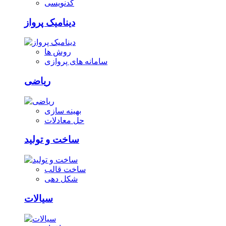
کدنویسی
دینامیک پرواز
روش ها
سامانه های پروازی
ریاضی
بهینه سازی
حل معادلات
ساخت و تولید
ساخت قالب
شکل دهی
سیالات