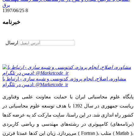
برق
1397/06/25
8
خبرنامه
برای عضویت در خبرنامه ایمیل خود را وارد نمایید
ارسال
مشاوره، اصلاح، انجام پروژه، کدنویسی و شبیه سازی - ارتباط با
ادمین در تلگرام: @Marketcode_ir
پایگاه علوم محاسباتی ایران با حمایت معاونت علمی وفناوری
ریاست جمهوری در سال 1392 با هدف توسعه علوم محاسباتی در
کشور راه اندازی شد. در این راستا، سایت مارکت کد به عرضه کدها
(برنامه‌های) کامپیوتری در رشته‌های مهندسی و ریاضی کاربردی
می‌پردازد. زبان این کدها عمدتا فرترن ( Fortran )، متلب ( Matlab )،