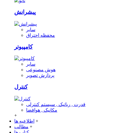
پیشرانش
سایر
محفظه احتراق
کامپیوتر
سایر
هوش مصنوعی
پردازش تصویر
کنترل
قدرت , رباتیک , سیستم کنترلی
مکانیک , هوافضا
+
+
اطلاعیه ها
+
مطالب
کتاب ها