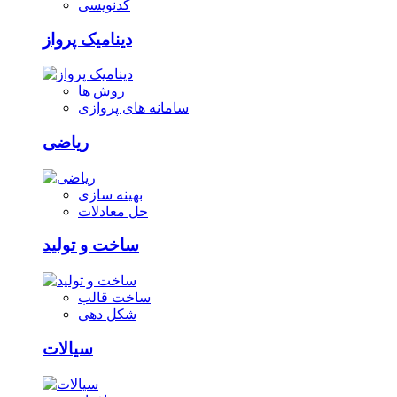
کدنویسی
دینامیک پرواز
روش ها
سامانه های پروازی
ریاضی
بهینه سازی
حل معادلات
ساخت و تولید
ساخت قالب
شکل دهی
سیالات