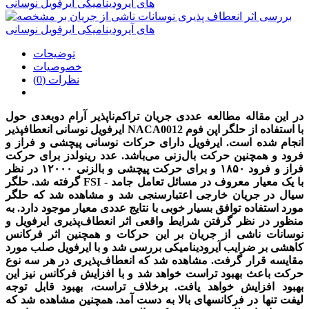
توضیحات
خصوصیات
نظرات (0)
در این مقاله مطالعه عددی جریان تراکم‌ناپذیر آرام دوبعدی حول
NACA0012 با استفاده از حلگر اپن فوم
ایرفویل نوسانی انعطافپذیر
انجام شده است. ایرفویل دارای حرکات نوسانی پیچشی و فراز
و
فرود و همچنین حرکت بال‌زنی می‌باشد. عدد رینولدز برای حرکت
فراز و فرود ۱۸۵۰ و برای حرکت
پیچشی و بالزنی ۱۲۰۰۰ در نظر
گرفته شد. حلگر FSI با یک معیار معروف در مسائل تعامل جامد -
سیال
در جریان خارجی اعتبارسنجی شد و مشاهده شد که حلگر
مورد استفاده توافق بسیار خوبی با نتایج عددی
معیار موجود دارد. به
منظور در نظر گرفتن شرایط واقعی اثر انعطاف‌پذیری ایرفویل و
نوسانات ناشی از
جریان بر این حرکات و همچنین اثر فرکانس
کاهشی بر ضرایب آیرودینامیکی بررسی شد و با ایرفویل
صلب مورد
مقایسه قرار گرفت. مشاهده شد که انعطاف‌پذیری در هر سه نوع
حرکت باعث بهبود تراست
خواهد شد و با افزایش فرکانس نیز این
بهبود افزایش خواهد یافت. برخلاف تراست، بهبود قابل توجه
لیفت
تنها در فرکانسهای بالا به دست آمد. همچنین مشاهده شد که