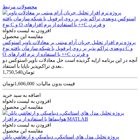
محصولات مرتبط
افزودن به لیست دلخواه
مقایسه این محصول
پروژه نرم افزار تحلیل جریان آرام مبتنی بر معادلات ناویر استوکس
دوبعدی تراکم پذیر بر روی ایرفویل با شبکه سازمان یافته نوع C و
O با استفاده از نرم افزارهای ++C و فرترن
آنچه در این برنامه ارایه گردیده است حل معادلات ناویر-استوکس دو
بعدی تراکم‌پذیر ناپایا با استفاد..
1,750,540تومان
قیمت بدون مالیات: 1,606,000تومان
اضافه به سبد خرید
افزودن به لیست دلخواه
مقایسه این محصول
افزودن به لیست دلخواه
مقایسه این محصول
پروژه تحليل مدل هاي استاتيکي، ديناميکي و ارتعاشي پايلن