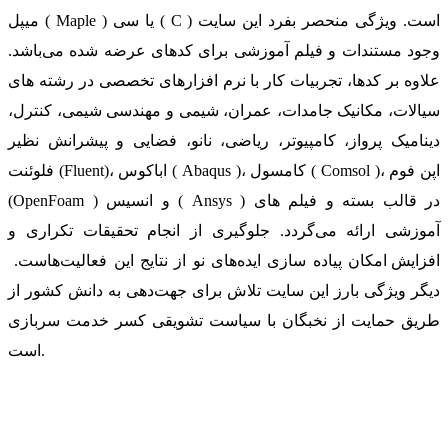
میپل ( Maple ) یا سی ( C ) است. ویژگی منحصر بفرد این سایت
وجود مستندات و فیلم آموزشی برای کدهای عرضه شده می‌باشد.
علاوه بر کدها، تجربیات کار با نرم افزارهای تخصصی در رشته های
سیالات، مکانیک جامدات، عمران، شیمی و مهندسی شیمی، کنترل،
دینامیک پرواز، کامپیوتر، ریاضی، نانو، فضایی و پیشرانش نظیر
فلوئنت (Fluent)، اباکوس ( Abaqus )، کامسول ( Comsol )، اپن فوم
(OpenFoam ) و انسیس ( Ansys ) در قالب بسته‌ و فیلم های
آموزشی ارائه می‌گردد. جلوگیری از انجام تحقیقات تکراری و
افزایش امکان پیاده سازی ایده‌های نو از نتایج این فعالیت‌هاست.
دیگر ویژگی بارز این سایت تلاش برای جهت‌دهی به دانش کشور از
طریق حمایت از نخبگان با سیاست تشویقی کسر خدمت سربازی
است.