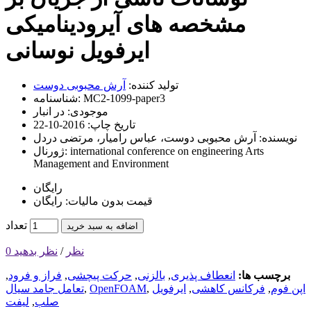
مشخصه های آیرودینامیکی
ایرفویل نوسانی
تولید کننده:
آرش محبوبی دوست
MC2-1099-paper3
شناسنامه:
موجودی:
در انبار
تاریخ چاپ:
2016-10-22
نویسنده:
آرش محبوبی دوست، عباس رامیار، مرتضی دردل
international conference on engineering Arts
ژورنال:
Management and Environment
رایگان
قیمت بدون مالیات: رایگان
تعداد
اضافه به سبد خرید
0 نظر
/
نظر بدهید
برچسب ها:
انعطاف پذیری
,
بالزنی
,
حرکت پیچشی
,
فراز و فرود
,
اپن فوم
,
فرکانس کاهشی
,
ایرفویل
,
OpenFOAM
,
تعامل جامد سیال
صلب
,
لیفت