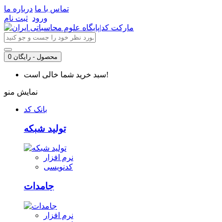
تماس با ما
درباره ما
ورود
ثبت نام
0 محصول - رایگان
سبد خرید شما خالی است!
نمایش منو
بانک کد
تولید شبکه
نرم افزار
کدنویسی
جامدات
نرم افزار