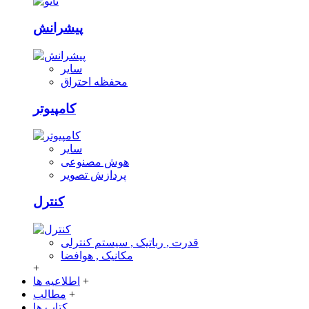
پیشرانش
سایر
محفظه احتراق
کامپیوتر
سایر
هوش مصنوعی
پردازش تصویر
کنترل
قدرت , رباتیک , سیستم کنترلی
مکانیک , هوافضا
+
+
اطلاعیه ها
+
مطالب
کتاب ها