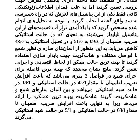
میدانی از منطقه، سه ناحیه دارای پتانسیل لغزش جهت
بررسی تعیین گردید اما به علت فقدان اطلاعات
ژئوتکنیکی
کافی فقط یکی از این پتانسیل
های لغزش که در راه دسترسی
به سد واقع گشته انتخاب گردید. با توجه به تحلیل‌های انجام
شده مشخص گردید که با بالا آمدن تراز آب قسمت
های از این
پتانسیل ناپایدار می
شوند به نحوی که در حالت استاتیکی
ضریب اطمینان از 99/3 به 51/0 و در تحلیل استاتیکی به 48/0
کاهش می
یابد. به این منظور از المان
های سازه
ای نظیر شمع
با فواصل مختلف و شات
کریت جهت پایدار سازی استفاده
گردید تا بهینه ترین حالت ممکن از لحاظ اقتصادی و اجرایی
تعیین گردد. نتایج نشان می
دهد که بهینه ترین فاصله برای
اجرای شمع در فواصل 3 متری می
باشد که باعث افزایش
ضریب اطمینان تا مقدار43/1 در حالت استاتیکی و 38/1 در
حالت شبه استاتیکی می
باشد و بین المان سازه
ای شمع و
شات
کریت، گزینۀ شات
کریت بهینه ترین عملکرد را ارائه
می
دهد زیرا به تنهایی باعث افزایش ضریب اطمینان تا
مقدار63/1 در حالت استاتیکی و 5/1 در حالت شبه استاتیکی
گردد.
می