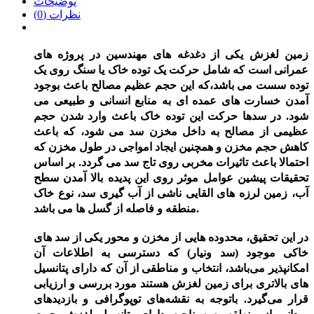
توضیحات
نظرات (0)
زمین لغزش یکی از دغدغه های مهندسین در پروژه های
عمرانی است که شامل حرکت یک توده خاک یا سنگ روی یک
توده سست می باشد،که این حجم عظیم مصالح باعث بوجود
آمدن خسارت های عمده ای به منابع انسانی و طبیعی می
شود. در سد
ها
حرکت این توده خاک باعث وارد شدن حجم
عظیمی از مصالح به داخل مخزن سد می شود، که باعث
کاهش حجم مخزن و همچنین ایجاد امواجی در طول مخزن که
احتمالا باعث تاثیرات مخربی روی تاج سد می گردد. بر اساس
تحقیقات پیشین عوامل موثر روی این پدیده بالا آمدن سطح
آب، زمین لرزه های القایی ناشی از آب گیری سد، نوع خاک
باشد.
منطقه
و فاصله از گسل ها
می
در این تحقیق، محدوده هایی از مخزن و محور یکی از سد های
خاکی موجود (سد ونیار) که دسترسی به اطلاعات آن
امکانپذیر می
باشد، انتخاب و مناطقی از آن که دارای پتانسیل
های بالاتری برای زمین لغزش هستند مورد بررسی و ارزیابی
قرار می
گیرد. باتوجه به نقشه
های توپوگرافی و بازدید
های