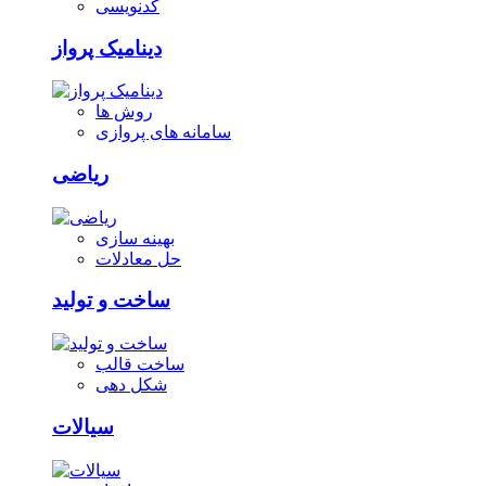
کدنویسی
دینامیک پرواز
روش ها
سامانه های پروازی
ریاضی
بهینه سازی
حل معادلات
ساخت و تولید
ساخت قالب
شکل دهی
سیالات