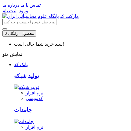
تماس با ما
درباره ما
ورود
ثبت نام
0 محصول - رایگان
سبد خرید شما خالی است!
نمایش منو
بانک کد
تولید شبکه
نرم افزار
کدنویسی
جامدات
نرم افزار