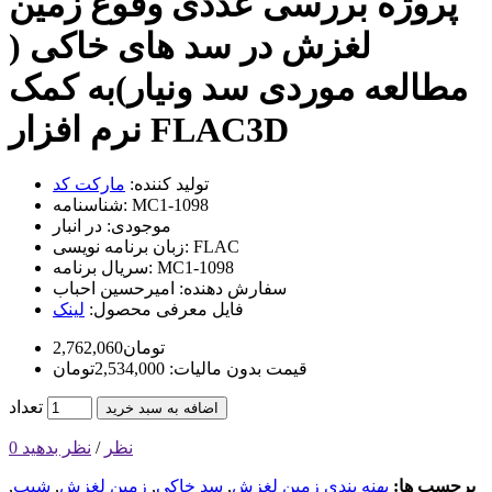
پروژه بررسی عددی وقوع زمین
لغزش در سد های خاکی (
مطالعه موردی سد ونیار)به کمک
نرم افزار FLAC3D
تولید کننده:
مارکت کد
MC1-1098
شناسنامه:
موجودی:
در انبار
FLAC
زبان برنامه نویسی:
MC1-1098
سریال برنامه:
سفارش دهنده:
امیرحسین احباب
فایل معرفی محصول:
لینک
2,762,060تومان
قیمت بدون مالیات: 2,534,000تومان
تعداد
اضافه به سبد خرید
0 نظر
/
نظر بدهید
برچسب ها:
پهنه بندی زمین لغزش
,
سد خاکی
,
زمین لغزش
,
شیب
,