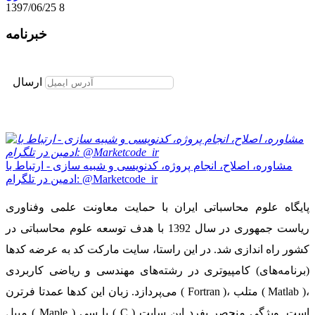
1397/06/25
8
خبرنامه
برای عضویت در خبرنامه ایمیل خود را وارد نمایید
ارسال
مشاوره، اصلاح، انجام پروژه، کدنویسی و شبیه سازی - ارتباط با
ادمین در تلگرام: @Marketcode_ir
پایگاه علوم محاسباتی ایران با حمایت معاونت علمی وفناوری
ریاست جمهوری در سال 1392 با هدف توسعه علوم محاسباتی در
کشور راه اندازی شد. در این راستا، سایت مارکت کد به عرضه کدها
(برنامه‌های) کامپیوتری در رشته‌های مهندسی و ریاضی کاربردی
می‌پردازد. زبان این کدها عمدتا فرترن ( Fortran )، متلب ( Matlab )،
میپل ( Maple ) یا سی ( C ) است. ویژگی منحصر بفرد این سایت