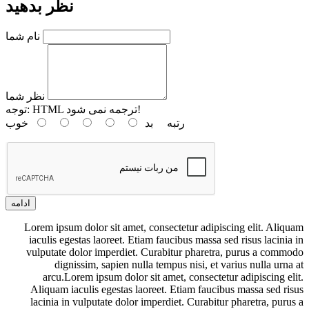
نظر بدهید
نام شما
نظر شما
HTML ترجمه نمی شود!
توجه:
رتبه
بد
خوب
ادامه
Lorem ipsum dolor sit amet, consectetur adipiscing elit. Aliquam
iaculis egestas laoreet. Etiam faucibus massa sed risus lacinia in
vulputate dolor imperdiet. Curabitur pharetra, purus a commodo
dignissim, sapien nulla tempus nisi, et varius nulla urna at
arcu.Lorem ipsum dolor sit amet, consectetur adipiscing elit.
Aliquam iaculis egestas laoreet. Etiam faucibus massa sed risus
lacinia in vulputate dolor imperdiet. Curabitur pharetra, purus a