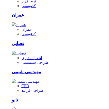
نرم افزار
کدنویسی
عمران
عمران
کدنویسی
فضایی
انتقال مداری
طراحی سیستمی
مهندسی شیمی
CFD
طراحی فرآیند
نانو