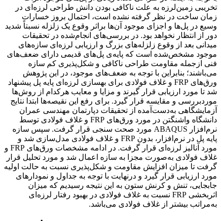
تخریبی زمین‌لرزه به علت ناکافی بودن دانش طراحی لرزه‌ای در
زمان ساخت در نظر گرفته نشده است، احتمال بروز خسارات
وسیع در پل‌ها و اجزای موجود آن‌ها براثر وقوع یک زلزله نسبتاً شدید
دور از انتظار نخواهد بود. در بررسی‌های انجام‌شده در تحقیقات
میدانی بعد از وقوع زلزله‌های بزرگ و ارزیابی لرزه‌ای سازه‌های
موجود مشخص‌شده است که پایه‌ی پل‌های قدیمی دارای ضعف‌های
فنی ازجمله مقاومت طراحی ناکافی و شکل‌پذیری کم سازه
می‌باشند؛ بنابراین با توجه به ضعف‌های موجود، در این پژوهش
ورق‌های
FRP
و غلاف فولادی برای بهسازی لرزه‌ای پایه پل پیشنهاد
شد تا مورد ارزیابی قرار گیرند و مزایا و معایب هرکدام از روش‌ها
موردبررسی و مقایسه قرار گیرد. برای رفع این نقیصه‌ها ابتدا نتایج
آزمایشگاهی به‌دست‌آمده از تحقیقات دپارتمان مهندسی عمران
دانشگاه واشنگتن در مورد ورق‌های
FRP
و غلاف فولادی توسط
نرم‌افزار
ABAQUS
مورد صحت سنجی قرار گرفت. سپس سازه
پایه پل در نرم‌افزار، بدون
FRP
و غلاف فولادی مدل‌سازی شد و
مورد آنالیز لرزه‌ای قرار گرفت. در ادامه مشخصات ورق‌های
FRP
و
غلاف فولادی به‌صورت مجزا به سازه اعمال شد و مورد تحلیل قرار
گرفت تا میزان افزایش مقاومت و شکل‌پذیری نسبت به حالت اولیه
مورد ارزیابی قرار گیرد و درنهایت با توجه به جداول و نمودارهای
جابجایی، تنش و کرنش ستون به این نتیجه رسیدیم که میزان
اثربخشی
FRP
نسبت به غلاف فولادی در بهبود رفتار لرزه‌ای
به‌مراتب بیشتر از غلاف فولادی می‌باشد.