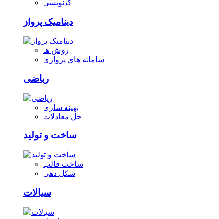
کدنویسی
دینامیک پرواز
روش ها
سامانه های پروازی
ریاضی
بهینه سازی
حل معادلات
ساخت و تولید
ساخت قالب
شکل دهی
سیالات