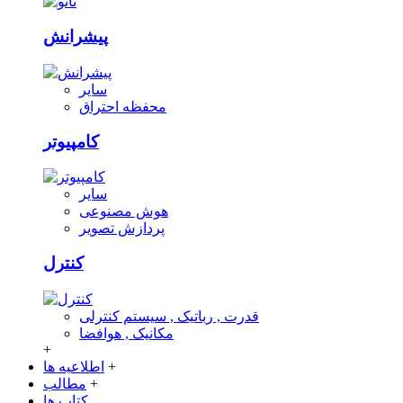
پیشرانش
سایر
محفظه احتراق
کامپیوتر
سایر
هوش مصنوعی
پردازش تصویر
کنترل
قدرت , رباتیک , سیستم کنترلی
مکانیک , هوافضا
+
+
اطلاعیه ها
+
مطالب
کتاب ها