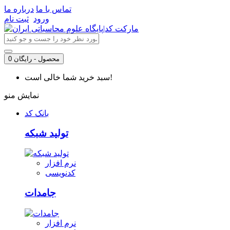
تماس با ما
درباره ما
ورود
ثبت نام
0 محصول - رایگان
سبد خرید شما خالی است!
نمایش منو
بانک کد
تولید شبکه
نرم افزار
کدنویسی
جامدات
نرم افزار