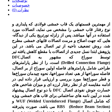
توضیحات
خصوصیات
نظرات (0)
از مهمترین قسمت­های یک
قاب خمشی فولادی
که پایداری و
نوع رفتار قاب خمشی را مشخص می ­نماید، اتصالات مورد
استفاده در آنها می­باشد. پس از زلزله نورتریج یکی از دیدگاه­
هایی که جهت اصلاح و مرمت اتصالات قاب­های خمشی مطرح
شد، روش تضعیف ناحیه از تیر اتصال می­ باشد. در این
پژوهش ابتدا نسل جدیدی از اتصالات با مقطع کاهش یافته تیر
توسط سوراخ که مشهور به اتصال
DFC
)
Flange
Connection
Drilled
(
است، را از نظر پارامترهای
طراحی شامل پارامترهای فاصله اولین سوراخ از بر اتصال‌،
فاصله سوراخ­ها از هم‌، تعداد سوراخ­ها‌، نحوه چیدمان سوراخ‌ها
و قطر سوراخ‌ها مورد بررسی و ارزیابی قرار داده ­ایم. در
ادامه مقایسه­ ای از نظر رفتار لرزه ­ای و میزان شاخص ­های
خسارت جوش نفوذی اتصال
DFC
با دو نوع اتصال پیشنهاد
شده در آیین نامه­ های ساختمانی برای قاب های خمشی ویژه
که شامل اتصال
)
WUF (Welded Unreinforced Flange‌
و
)
Reduce Beam Section
(
RBS
می ­باشد، صورت پذیرفته