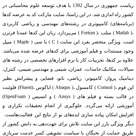
ریاست جمهوری در سال 1392 با هدف توسعه علوم محاسباتی در
کشور راه اندازی شد. در این راستا، سایت مارکت کد به عرضه کدها
(برنامه‌های) کامپیوتری در رشته‌های مهندسی و ریاضی کاربردی
می‌پردازد. زبان این کدها عمدتا فرترن ( Fortran )، متلب ( Matlab )،
میپل ( Maple ) یا سی ( C ) است. ویژگی منحصر بفرد این سایت
وجود مستندات و فیلم آموزشی برای کدهای عرضه شده می‌باشد.
علاوه بر کدها، تجربیات کار با نرم افزارهای تخصصی در رشته های
سیالات، مکانیک جامدات، عمران، شیمی و مهندسی شیمی، کنترل،
دینامیک پرواز، کامپیوتر، ریاضی، نانو، فضایی و پیشرانش نظیر
فلوئنت (Fluent)، اباکوس ( Abaqus )، کامسول ( Comsol )، اپن فوم
(OpenFoam ) و انسیس ( Ansys ) در قالب بسته‌ و فیلم های
آموزشی ارائه می‌گردد. جلوگیری از انجام تحقیقات تکراری و
افزایش امکان پیاده سازی ایده‌های نو از نتایج این فعالیت‌هاست.
دیگر ویژگی بارز این سایت تلاش برای جهت‌دهی به دانش کشور از
طریق حمایت از نخبگان با سیاست تشویقی کسر خدمت سربازی