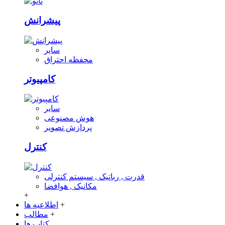
پیشرانش
سایر
محفظه احتراق
کامپیوتر
سایر
هوش مصنوعی
پردازش تصویر
کنترل
قدرت , رباتیک , سیستم کنترلی
مکانیک , هوافضا
+
+
اطلاعیه ها
+
مطالب
کتاب ها