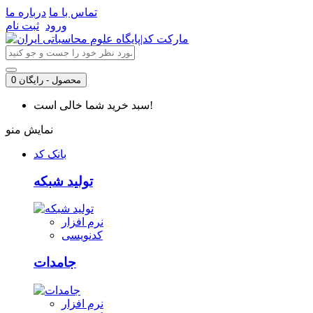
تماس با ما
درباره ما
ورود
ثبت نام
0 محصول - رایگان
سبد خرید شما خالی است!
نمایش منو
بانک کد
تولید شبکه
نرم افزار
کدنویسی
جامدات
نرم افزار