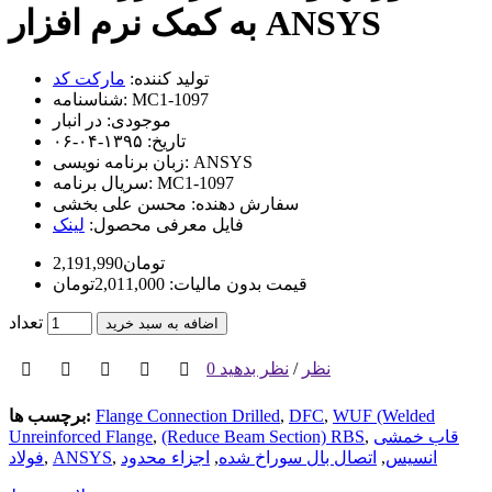
به کمک نرم افزار ANSYS
تولید کننده:
مارکت کد
MC1-1097
شناسنامه:
موجودی:
در انبار
تاریخ:
۱۳۹۵-۰۴-۰۶
ANSYS
زبان برنامه نویسی:
MC1-1097
سریال برنامه:
سفارش دهنده:
محسن علی بخشی
فایل معرفی محصول:
لینک
2,191,990تومان
قیمت بدون مالیات: 2,011,000تومان
تعداد
اضافه به سبد خرید
0 نظر
/
نظر بدهید
WUF (Welded
,
DFC
,
Flange Connection Drilled
برچسب ها:
قاب خمشی
,
(Reduce Beam Section) RBS
,
Unreinforced Flange‌
انسیس
,
اتصال بال سوراخ شده
,
,
ANSYS
,
فولاد