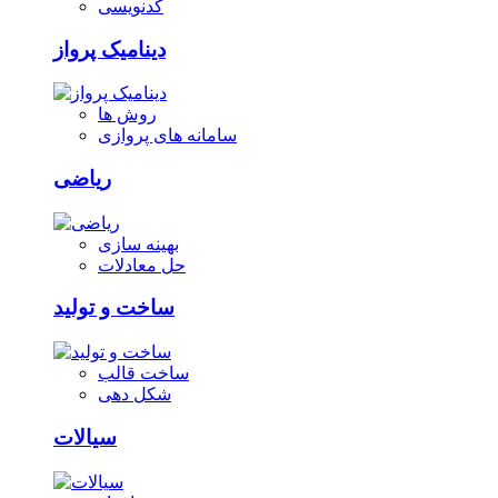
کدنویسی
دینامیک پرواز
روش ها
سامانه های پروازی
ریاضی
بهینه سازی
حل معادلات
ساخت و تولید
ساخت قالب
شکل دهی
سیالات