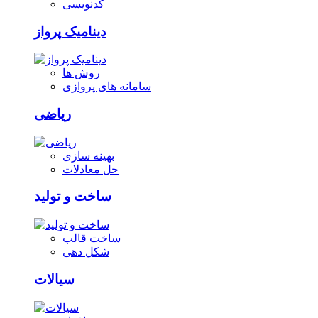
کدنویسی
دینامیک پرواز
روش ها
سامانه های پروازی
ریاضی
بهینه سازی
حل معادلات
ساخت و تولید
ساخت قالب
شکل دهی
سیالات