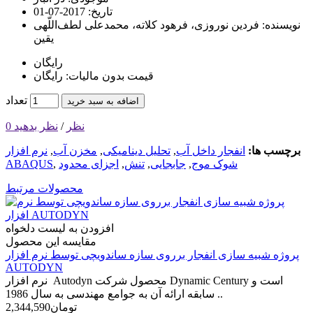
تاریخ:
2017-07-01
نویسنده:
فردین نوروزی، فرهود کلاته، محمدعلی لطف‌اللّهی
یقین
رایگان
قیمت بدون مالیات: رایگان
تعداد
اضافه به سبد خرید
0 نظر
/
نظر بدهید
برچسب ها:
انفجار داخل آب
,
تحلیل دینامیکی
,
مخزن آب
,
نرم افزار
شوک موج
,
جابجایی
,
تنش
,
اجزای محدود
,
ABAQUS
محصولات مرتبط
افزودن به لیست دلخواه
مقایسه این محصول
پروژه شبیه سازی انفجار برروی سازه ساندویچی توسط نرم افزار
AUTODYN
نرم افزار Autodyn محصول شرکت Dynamic Century است و
سابقه ارائه آن به جوامع مهندسی به سال 1986 ..
2,344,590تومان