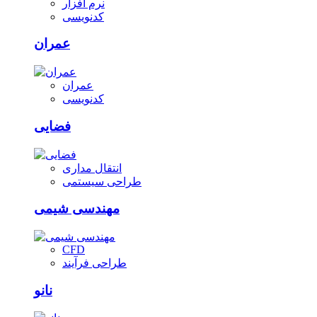
نرم افزار
کدنویسی
عمران
عمران
کدنویسی
فضایی
انتقال مداری
طراحی سیستمی
مهندسی شیمی
CFD
طراحی فرآیند
نانو