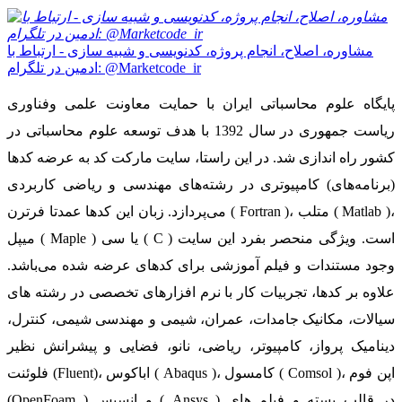
مشاوره، اصلاح، انجام پروژه، کدنویسی و شبیه سازی - ارتباط با
ادمین در تلگرام: @Marketcode_ir
پایگاه علوم محاسباتی ایران با حمایت معاونت علمی وفناوری
ریاست جمهوری در سال 1392 با هدف توسعه علوم محاسباتی در
کشور راه اندازی شد. در این راستا، سایت مارکت کد به عرضه کدها
(برنامه‌های) کامپیوتری در رشته‌های مهندسی و ریاضی کاربردی
می‌پردازد. زبان این کدها عمدتا فرترن ( Fortran )، متلب ( Matlab )،
میپل ( Maple ) یا سی ( C ) است. ویژگی منحصر بفرد این سایت
وجود مستندات و فیلم آموزشی برای کدهای عرضه شده می‌باشد.
علاوه بر کدها، تجربیات کار با نرم افزارهای تخصصی در رشته های
سیالات، مکانیک جامدات، عمران، شیمی و مهندسی شیمی، کنترل،
دینامیک پرواز، کامپیوتر، ریاضی، نانو، فضایی و پیشرانش نظیر
فلوئنت (Fluent)، اباکوس ( Abaqus )، کامسول ( Comsol )، اپن فوم
(OpenFoam ) و انسیس ( Ansys ) در قالب بسته‌ و فیلم های