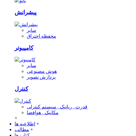
پیشرانش
سایر
محفظه احتراق
کامپیوتر
سایر
هوش مصنوعی
پردازش تصویر
کنترل
قدرت , رباتیک , سیستم کنترلی
مکانیک , هوافضا
+
+
اطلاعیه ها
+
مطالب
کتاب ها