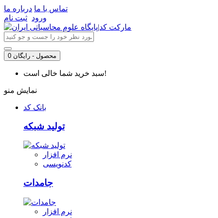
تماس با ما
درباره ما
ورود
ثبت نام
0 محصول - رایگان
سبد خرید شما خالی است!
نمایش منو
بانک کد
تولید شبکه
نرم افزار
کدنویسی
جامدات
نرم افزار