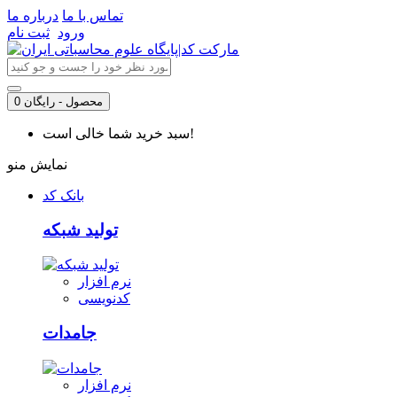
تماس با ما
درباره ما
ورود
ثبت نام
0 محصول - رایگان
سبد خرید شما خالی است!
نمایش منو
بانک کد
تولید شبکه
نرم افزار
کدنویسی
جامدات
نرم افزار