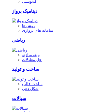
کدنویسی
دینامیک پرواز
روش ها
سامانه های پروازی
ریاضی
بهینه سازی
حل معادلات
ساخت و تولید
ساخت قالب
شکل دهی
سیالات