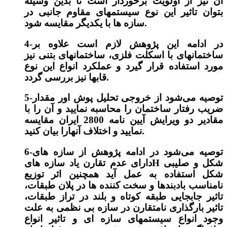
آن نیز از اولویت برخوردار است تا بدین وسیله
بتوان تاثیر این نوع سیستمهای مقاوم جانبی در
سازه ها با یکدیگر مقایسه شود.
4-در ادامه این پژوهش لازم است علاوه بر
ساختمانهای با اسکلت فلزی، ساختمانهای بتنی نیز
مورد استفاده قرار گیرد و عملکرد انواع این نوع
قابها نیز بررسی گردد.
5-توصیه می‌شود از خروجی تحلیل پوش اور مقدار
ضریب رفتار ساختمان را محاسبه نمایید و آن را با
مقادیر دو ویرایش آیین نامه 2800 ایران مقایسه
نمایید و اختلاف آنهارا بیان کنید.
6-توصیه می‌شود در ادامه پژوهش از سازه های
دارای عدم تقارن یاد سازه هایH شکل و صلیبی
شکل استفاده به عمل آید همچنین اثر توزیع
نامناسب بادبندها و سخت کننده ها در پلان طبقات،
تاثیر جابجایی طبقه کوتاه و بلند در تراز طبقات،
تاثیر بارگذاری نامتقارن در سازه بی نظمی به علت
وجود انواع سیستمهای سازه ای و تاثیر انواع