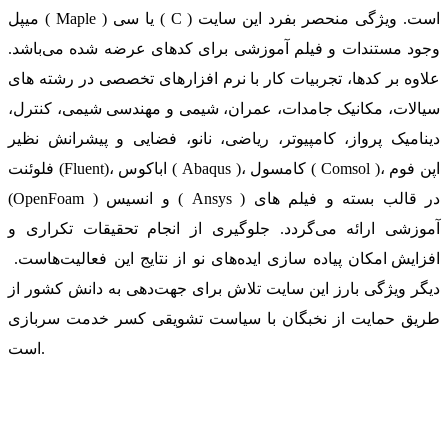
میپل ( Maple ) یا سی ( C ) است. ویژگی منحصر بفرد این سایت
وجود مستندات و فیلم آموزشی برای کدهای عرضه شده می‌باشد.
علاوه بر کدها، تجربیات کار با نرم افزارهای تخصصی در رشته های
سیالات، مکانیک جامدات، عمران، شیمی و مهندسی شیمی، کنترل،
دینامیک پرواز، کامپیوتر، ریاضی، نانو، فضایی و پیشرانش نظیر
فلوئنت (Fluent)، اباکوس ( Abaqus )، کامسول ( Comsol )، اپن فوم
(OpenFoam ) و انسیس ( Ansys ) در قالب بسته‌ و فیلم های
آموزشی ارائه می‌گردد. جلوگیری از انجام تحقیقات تکراری و
افزایش امکان پیاده سازی ایده‌های نو از نتایج این فعالیت‌هاست.
دیگر ویژگی بارز این سایت تلاش برای جهت‌دهی به دانش کشور از
طریق حمایت از نخبگان با سیاست تشویقی کسر خدمت سربازی
است.