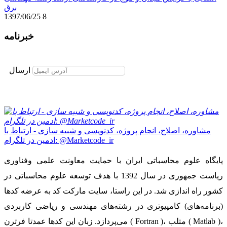
برق
1397/06/25
8
خبرنامه
برای عضویت در خبرنامه ایمیل خود را وارد نمایید
ارسال
مشاوره، اصلاح، انجام پروژه، کدنویسی و شبیه سازی - ارتباط با
ادمین در تلگرام: @Marketcode_ir
پایگاه علوم محاسباتی ایران با حمایت معاونت علمی وفناوری
ریاست جمهوری در سال 1392 با هدف توسعه علوم محاسباتی در
کشور راه اندازی شد. در این راستا، سایت مارکت کد به عرضه کدها
(برنامه‌های) کامپیوتری در رشته‌های مهندسی و ریاضی کاربردی
می‌پردازد. زبان این کدها عمدتا فرترن ( Fortran )، متلب ( Matlab )،