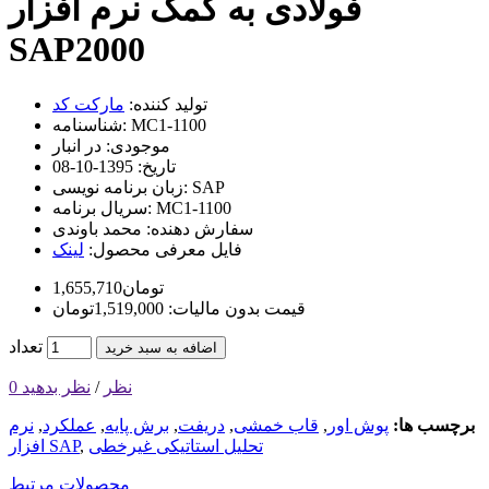
فولادی به کمک نرم افزار
SAP2000
تولید کننده:
مارکت کد
MC1-1100
شناسنامه:
موجودی:
در انبار
تاریخ:
1395-10-08
SAP
زبان برنامه نویسی:
MC1-1100
سریال برنامه:
سفارش دهنده:
محمد باوندی
فایل معرفی محصول:
لینک
1,655,710تومان
قیمت بدون مالیات: 1,519,000تومان
تعداد
اضافه به سبد خرید
0 نظر
/
نظر بدهید
برچسب ها:
پوش اور
,
قاب خمشی
,
دریفت
,
برش پایه
,
عملکرد
,
نرم
تحلیل استاتیکی غیرخطی
,
افزار SAP
محصولات مرتبط