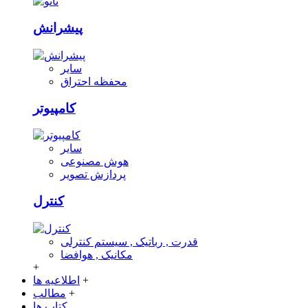
پیشرانش
سایر
محفظه احتراق
کامپیوتر
سایر
هوش مصنوعی
پردازش تصویر
کنترل
قدرت , رباتیک , سیستم کنترلی
مکانیک , هوافضا
+
+
اطلاعیه ها
+
مطالب
کتاب ها