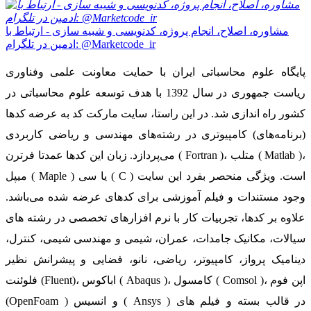
مشاوره، اصلاح، انجام پروژه، کدنویسی و شبیه سازی - ارتباط با
ادمین در تلگرام: @Marketcode_ir
پایگاه علوم محاسباتی ایران با حمایت معاونت علمی وفناوری
ریاست جمهوری در سال 1392 با هدف توسعه علوم محاسباتی در
کشور راه اندازی شد. در این راستا، سایت مارکت کد به عرضه کدها
(برنامه‌های) کامپیوتری در رشته‌های مهندسی و ریاضی کاربردی
می‌پردازد. زبان این کدها عمدتا فرترن ( Fortran )، متلب ( Matlab )،
میپل ( Maple ) یا سی ( C ) است. ویژگی منحصر بفرد این سایت
وجود مستندات و فیلم آموزشی برای کدهای عرضه شده می‌باشد.
علاوه بر کدها، تجربیات کار با نرم افزارهای تخصصی در رشته های
سیالات، مکانیک جامدات، عمران، شیمی و مهندسی شیمی، کنترل،
دینامیک پرواز، کامپیوتر، ریاضی، نانو، فضایی و پیشرانش نظیر
فلوئنت (Fluent)، اباکوس ( Abaqus )، کامسول ( Comsol )، اپن فوم
(OpenFoam ) و انسیس ( Ansys ) در قالب بسته‌ و فیلم های