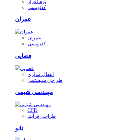
نرم افزار
کدنویسی
عمران
عمران
کدنویسی
فضایی
انتقال مداری
طراحی سیستمی
مهندسی شیمی
CFD
طراحی فرآیند
نانو