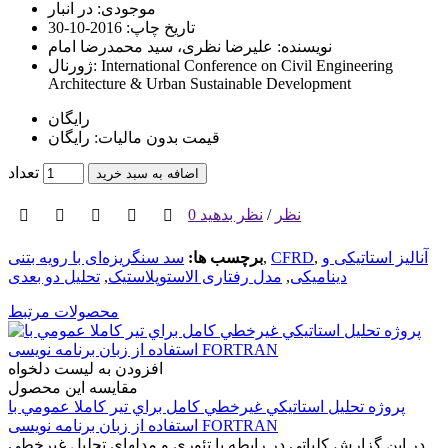
موجودی:
در انبار
تاریخ چاپ:
2016-10-30
نویسنده:
علیرضا نظری، سید محمدرضا امام
International Conference on Civil Engineering
ژورنال:
Architecture & Urban Sustainable Development
رایگان
قیمت بدون مالیات: رایگان
تعداد
اضافه به سبد خرید
0 نظر
/
نظر بدهید
آنالیز استاتیکی و
,
CFRD
,
برچسب ها:
سد سنگریزه‌ای با رویه بتنی
دینامیکی
,
مدل رفتاری الاستوپلاستیک
,
تحلیل دو بعدی
محصولات مرتبط
افزودن به لیست دلخواه
مقایسه این محصول
پروژه تحليل استاتيکي غيرخطي کامل براي تير کاملا عمومي با
استفاده از زبان برنامه نویسی FORTRAN
در اين گزارش کلياتي در رابطه با تئوري و مدل­هاي تحليل غيرخطي