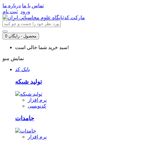
تماس با ما
درباره ما
ورود
ثبت نام
0 محصول - رایگان
سبد خرید شما خالی است!
نمایش منو
بانک کد
تولید شبکه
نرم افزار
کدنویسی
جامدات
نرم افزار