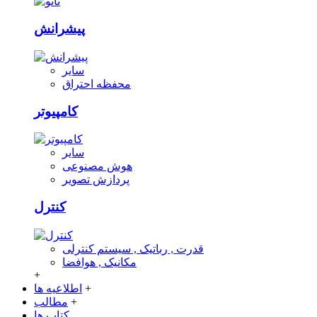
پیشرانش
سایر
محفظه احتراق
کامپیوتر
سایر
هوش مصنوعی
پردازش تصویر
کنترل
قدرت , رباتیک , سیستم کنترلی
مکانیک , هوافضا
+
+
اطلاعیه ها
+
مطالب
کتاب ها