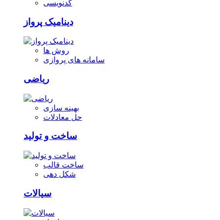
کدنویسی
دینامیک پرواز
روش ها
سامانه های پروازی
ریاضی
بهینه سازی
حل معادلات
ساخت و تولید
ساخت قالب
شکل دهی
سیالات