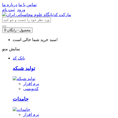
تماس با ما
درباره ما
ورود
ثبت نام
0 محصول - رایگان
سبد خرید شما خالی است!
نمایش منو
بانک کد
تولید شبکه
نرم افزار
کدنویسی
جامدات
نرم افزار