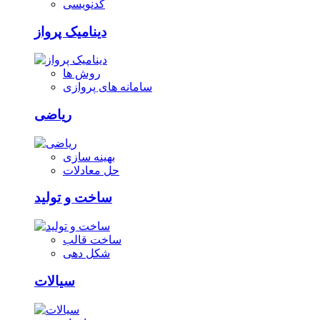
کدنویسی
دینامیک پرواز
روش ها
سامانه های پروازی
ریاضی
بهینه سازی
حل معادلات
ساخت و تولید
ساخت قالب
شکل دهی
سیالات