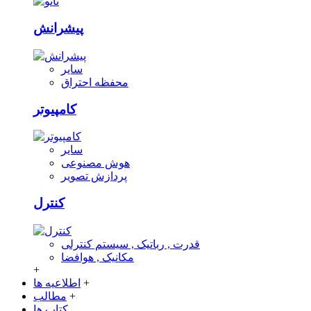
پیشرانش
سایر
محفظه احتراق
کامپیوتر
سایر
هوش مصنوعی
پردازش تصویر
کنترل
قدرت , رباتیک , سیستم کنترلی
مکانیک , هوافضا
+
+
اطلاعیه ها
+
مطالب
کتاب ها