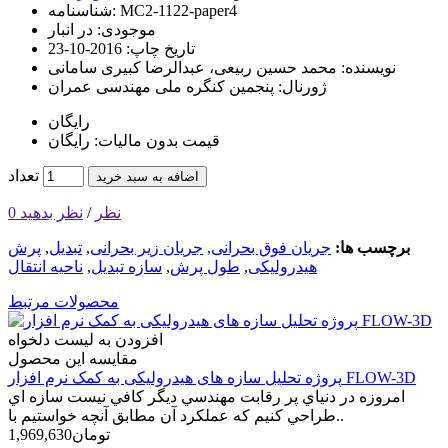
MC2-1122-paper4
شناسنامه:
موجودی:
در انبار
تاریخ چاپ:
2016-10-23
نویسنده:
محمد حسین ربیعی، عبدالرضا كبیری سامانی
ژورنال:
پنجمین کنگره ملی مهندسی عمران
رایگان
قیمت بدون مالیات: رایگان
تعداد
اضافه به سبد خرید
0 نظر
/
نظر بدهید
برچسب ها:
جریان فوق بحرانی
,
جریان زیر بحرانی
,
تبدیل
,
پرش
هیدرولیكی
,
طول پرش
,
سازه تبدیل
,
ناحیه انتقال
محصولات مرتبط
افزودن به لیست دلخواه
مقایسه این محصول
پروژه تحلیل سازه های هیدرولیکی به کمک نرم افزار FLOW-3D
امروزه در دنياي پر رقابت مهندسي ديگر كافي نيست سازه اي
طراحي كنيم كه عملكرد آن مطابق آنچه خواستيم با..
1,969,630تومان