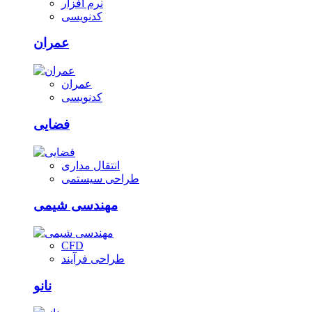
نرم افزار
کدنویسی
عمران
عمران
کدنویسی
فضایی
انتقال مداری
طراحی سیستمی
مهندسی شیمی
CFD
طراحی فرآیند
نانو