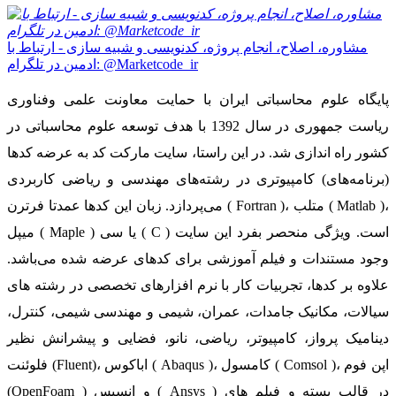
مشاوره، اصلاح، انجام پروژه، کدنویسی و شبیه سازی - ارتباط با
ادمین در تلگرام: @Marketcode_ir
پایگاه علوم محاسباتی ایران با حمایت معاونت علمی وفناوری
ریاست جمهوری در سال 1392 با هدف توسعه علوم محاسباتی در
کشور راه اندازی شد. در این راستا، سایت مارکت کد به عرضه کدها
(برنامه‌های) کامپیوتری در رشته‌های مهندسی و ریاضی کاربردی
می‌پردازد. زبان این کدها عمدتا فرترن ( Fortran )، متلب ( Matlab )،
میپل ( Maple ) یا سی ( C ) است. ویژگی منحصر بفرد این سایت
وجود مستندات و فیلم آموزشی برای کدهای عرضه شده می‌باشد.
علاوه بر کدها، تجربیات کار با نرم افزارهای تخصصی در رشته های
سیالات، مکانیک جامدات، عمران، شیمی و مهندسی شیمی، کنترل،
دینامیک پرواز، کامپیوتر، ریاضی، نانو، فضایی و پیشرانش نظیر
فلوئنت (Fluent)، اباکوس ( Abaqus )، کامسول ( Comsol )، اپن فوم
(OpenFoam ) و انسیس ( Ansys ) در قالب بسته‌ و فیلم های