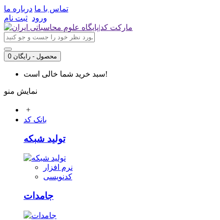
تماس با ما
درباره ما
ورود
ثبت نام
0 محصول - رایگان
سبد خرید شما خالی است!
نمایش منو
+
بانک کد
تولید شبکه
نرم افزار
کدنویسی
جامدات