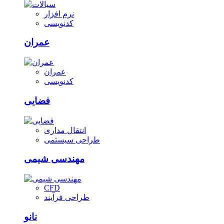
نرم افزار
کدنویسی
عمران
عمران
کدنویسی
فضایی
انتقال مداری
طراحی سیستمی
مهندسی شیمی
CFD
طراحی فرآیند
نانو