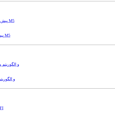
پیش بینی عمق آبشستگی پایه پل با استفاده از مدل درختی قواعد M5
هدایت و کنترل ربات زیرآب