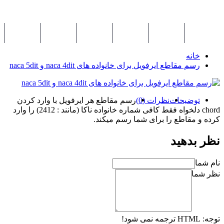
بانک کد
اطلاعیه ها
مطالب
کتاب ها
مقالات
درخواست مشا
خانه
رسم مقاطع ایرفویل برای خانواده های naca 4dit و naca 5dit
توضیحات
نظرات (0)
رسم مقاطع هر ایرفویل با وارد کردن
chord دلخواه فقط کافی شماره خانواده ناکا (مانند : 2412) را وارد
کرده و مقاطع را برای شما رسم میکند.
نظر بدهید
نام شما
نظر شما
توجه:
HTML ترجمه نمی شود!