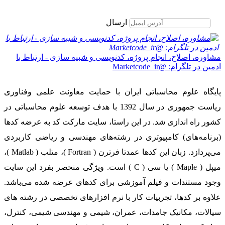
برای عضویت در خبرنامه ایمیل خود را وارد نمایید
ارسال
مشاوره، اصلاح، انجام پروژه، کدنویسی و شبیه سازی - ارتباط با
ادمین در تلگرام: @Marketcode_ir
پایگاه علوم محاسباتی ایران با حمایت معاونت علمی وفناوری
ریاست جمهوری در سال 1392 با هدف توسعه علوم محاسباتی در
کشور راه اندازی شد. در این راستا، سایت مارکت کد به عرضه کدها
(برنامه‌های) کامپیوتری در رشته‌های مهندسی و ریاضی کاربردی
می‌پردازد. زبان این کدها عمدتا فرترن ( Fortran )، متلب ( Matlab )،
میپل ( Maple ) یا سی ( C ) است. ویژگی منحصر بفرد این سایت
وجود مستندات و فیلم آموزشی برای کدهای عرضه شده می‌باشد.
علاوه بر کدها، تجربیات کار با نرم افزارهای تخصصی در رشته های
سیالات، مکانیک جامدات، عمران، شیمی و مهندسی شیمی، کنترل،