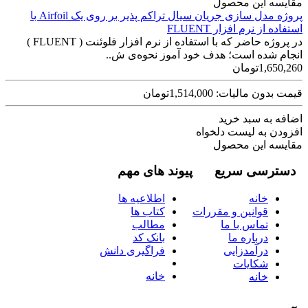
مقایسه این محصول
پروژه مدل سازی جریان سیال تراکم پذیر بر روی یک Airfoil با
استفاده از نرم افزار FLUENT
در پروژه حاضر که با استفاده از نرم افزار فلوئنت ( FLUENT )
انجام شده است؛ هدف خود آموز نحوه‌ی ش..
1,650,260تومان
قیمت بدون مالیات: 1,514,000تومان
اضافه به سبد خرید
افزودن به لیست دلخواه
مقایسه این محصول
دسترسی سریع
پیوند های مهم
خانه
اطلاعیه ها
قوانین و مقررات
کتاب ها
تماس با ما
مطالب
درباره ما
بانک کد
درآمدزایی
فراگیری دانش
شکایات
خانه
خانه