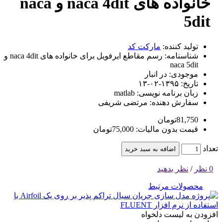
خانواده های naca 4dit و naca
5dit
تولید کننده:
مارکت کد
شناسنامه:
رسم مقاطع ایرفویل برای خانواده های naca 4dit و
naca 5dit
موجودی:
در انبار
تاریخ:
۱۳۹۵-۰۲-۱۳
زبان برنامه نویسی:
matlab
سفارش دهنده:
مرتضی شریفی
81,750تومان
قیمت بدون مالیات: 75,000تومان
تعداد
اضافه به سبد خرید
0 نظر
/
نظر بدهید
محصولات مرتبط
افزودن به لیست دلخواه