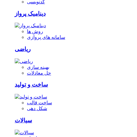
کدنویسی
دینامیک پرواز
روش ها
سامانه های پروازی
ریاضی
بهینه سازی
حل معادلات
ساخت و تولید
ساخت قالب
شکل دهی
سیالات