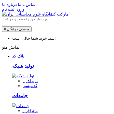
تماس با ما
درباره ما
ورود
ثبت نام
0 محصول - رایگان
سبد خرید شما خالی است!
نمایش منو
بانک کد
تولید شبکه
نرم افزار
کدنویسی
جامدات
نرم افزار