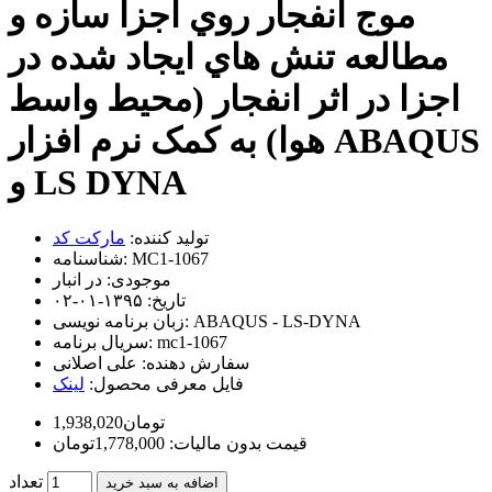
موج انفجار روي اجزا سازه و
مطالعه تنش هاي ايجاد شده در
اجزا در اثر انفجار (محیط واسط
هوا) به کمک نرم افزار ABAQUS
و LS DYNA
تولید کننده:
مارکت کد
MC1-1067
شناسنامه:
موجودی:
در انبار
تاریخ:
۱۳۹۵-۰۱-۰۲
ABAQUS - LS-DYNA
زبان برنامه نویسی:
mc1-1067
سریال برنامه:
سفارش دهنده:
علی اصلانی
فایل معرفی محصول:
لینک
1,938,020تومان
قیمت بدون مالیات: 1,778,000تومان
تعداد
اضافه به سبد خرید