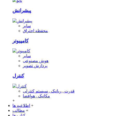
پیشرانش
سایر
محفظه احتراق
کامپیوتر
سایر
هوش مصنوعی
پردازش تصویر
کنترل
قدرت , رباتیک , سیستم کنترلی
مکانیک , هوافضا
+
+
اطلاعیه ها
+
مطالب
کتاب ها