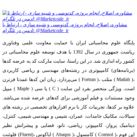
مشاوره، اصلاح، انجام پروژه، کدنویسی و شبیه سازی - ارتباط با
ادمین در تلگرام: @Marketcode_ir
پایگاه علوم محاسباتی ایران با حمایت معاونت علمی وفناوری
ریاست جمهوری در سال 1392 با هدف توسعه علوم محاسباتی در
کشور راه اندازی شد. در این راستا، سایت مارکت کد به عرضه کدها
(برنامه‌های) کامپیوتری در رشته‌های مهندسی و ریاضی کاربردی
می‌پردازد. زبان این کدها عمدتا فرترن ( Fortran )، متلب ( Matlab )،
میپل ( Maple ) یا سی ( C ) است. ویژگی منحصر بفرد این سایت
وجود مستندات و فیلم آموزشی برای کدهای عرضه شده می‌باشد.
علاوه بر کدها، تجربیات کار با نرم افزارهای تخصصی در رشته های
سیالات، مکانیک جامدات، عمران، شیمی و مهندسی شیمی، کنترل،
دینامیک پرواز، کامپیوتر، ریاضی، نانو، فضایی و پیشرانش نظیر
فلوئنت (Fluent)، اباکوس ( Abaqus )، کامسول ( Comsol )، اپن فوم