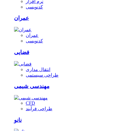
نرم افزار
کدنویسی
عمران
عمران
کدنویسی
فضایی
انتقال مداری
طراحی سیستمی
مهندسی شیمی
CFD
طراحی فرآیند
نانو