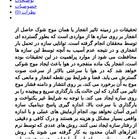
توضیحات
خصوصیات
نظرات (0)
تحقیقات در زمینه تاثیر انفجار یا همان
موج شوک
حاصل از
انفجار بر روی سازه ها از مواردی است که بطور گسترده ای
توسط محققان انجام گرفته است. توانایی سازه در تحمل بار
انفجاری و در نتیجه عدم آسیب به آنچه توسط این سازه ها
محافظت می شود از موارد پراهمیت در این تحقیقات بوده
است.
انفجار
یک ماده منفجره در هوا باعث ایجاد موج شوکی
خواهد شد که در هوا با سرعتی بالاتر از سرعت صوت
گسترش می ­یابد. فضا و شرایط بین نقطه انفجار و مانعی که
موج به آن برخورد می­ کند، بر روی انتشار و دامنه فشار موج
تاثیر می­ گذارد که این حالت یک بارگذاری سریع و پیچیده را بر
روی سازه ایجاد می­ کند. با توجه به شرایط غیر یکنواخت و
بارگذاری با سرعت بالا، اندازه گیری پاسخ دینامیک سازه
امری آسان نخواهد بود. انجام آزمایش ­های عملی و با اندازه
واقعی بسیار مشکل و هزینه بر هستند و درک کافی و دقیقی
از رفتار سازه ایجاد نمی­ کنند. روش­ های عددی که توسط نرم
افزارهای
المان محدود
به کار گرفته می ­شوند یک روش
جایگزین و مناسب برای این آزمایشات پرهزینه هستند. این