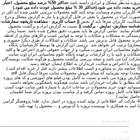
پروژه مدنظر مشكل و ايرادي داشته باشد
حداكثر 50% درصد مبلغ محصول، اعتبار
خريد مجدد داده مي شود.(حداكثر 30 % مبلغ محصول عودت داده مي شود.)
4- کاربران محترم وبسایت توجه کنند کلیه محصولات بررسی علمی شده اند لکن در
صورت ایراد در محصول یا نقص در فایل گزارش و یا نیاز به گزارش مشکل و درج
شکایت، کاربران صرفا باید از بخش
(( حساب کاربری - مشاهده تاریخچه سفارشات-
شناسه سفارش- نمایش - برگشت ))
نسبت به گزارش ایراد و برگشت محصول
اقدام نمایند. تمامی گزارش ها باید بصورت دقیق مطرح شده باشد. ضمنا زمان
رسیدگی به مشکلات و شکایات با توجه به قوانین کسب و کارهای مجازی از لحظه
خرید محصول قابل پذیرش می باشد. شکایات و اشکالات از طرق دیگر( حضوری و
مجازی) ترتیب اثر نخواهد شد. بررسی این گزارش ها توسط کارشناسان پایگاه
علوم محاسباتی ایران صورت میگیرد و از جهات حقوقی داوری اعتراض ها و کلیه
شکایات و تایید یا رد گزارشات برعهده پایگاه علوم محاسباتی ایران (وب سایت
مارکت کد) می باشد و نتیجه بررسی برگشت محصول و هرگونه شکایت نویسندگان
پروژه یا اعتراض و شکایت خریداران به اطلاع ایشان خواهد رسید.
5- چنانچه نياز به مشاوره و كسب اطلاعات بيشتر داريد قبل از خريد اقدام كنيد.(
مجددا توجه بفرمایید که مبنای فروش محصولات سایت صرفا ارسال فایل pdf
گزارش پروژه می باشد و نسبت به کامل بودن فیلم های آموزشی و کد های پروژه
که مطابق با نظرات خریداران باشد سایت هیچگونه پاسخگویی نخواهد داشت.
میتوانید جهت خرید محصولات در ساعات اداری با شماره تلفن سایت جهت کسب
اطلاعات کامل پروژه تماس گرفته و از مناسب بودن پروژه برای شما اطمینان
حاصل نمایید.)
6- ماركت كد، اطلاعاتي از توليد كننده پروژه در اختيار ندارد. فلذا پژوهشگر گرامي
با اميد به همكاري با نويسنده پروژه يا كدنويس و...، محصول را تهيه نكند.
دسترسی سریع
خانه
قوانین و مقررات