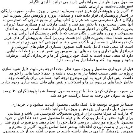
محصول موردنظر نیاز به راهنمایی دارید می توانید با آیدی تلگرام
@
marketcode_ir
در ارتباط باشید.
۲- کاربران و پژوهشگران عزیز توجه بفرمایید: نیمی از پروژه سایت بصورت رایگان
در اختیار پژوهشگران قرار داده شده و صداهای پروژه و پژوهش دیگر بصورت غیر
رایگان قابل دسترسی می‌باشد هزاران کتاب پولی در منابع خارجی که دسترسی به
آنها بسیار سخت بوده با تلاش تیم فنی و علمی مارکت کد و همکاری شما عزیزان
بصورت کاملا رایگان در اختیار شما عزیزان قرار داده شده است. قریب به اتفاق
محصولات و پروژه های غیر رایگان سایت که با تلاش پژوهشگران ایرانی تهیه و
تنظیم شده است، بصورت فایل pdf هست ولی برا کمک به پژوهش گر های عزیز
یک نمونه فایل شبیه سازی یا کدنویسی و فیلم آموزشی کوتاهی ,هم تولید شده
است که سعی شده کامل باشد البته همچون بسیاری از فیلم های آموزشی و
نرم‌افزار های تجاری و برنامه های اپن سورس بی نقص نیست و قطعا خطاهایی
دارد که سعی شده است به کمک خود پژوهش گر ها و خریداران گرامی برطرف
بشود و بهبود پیدا کند و قطعا نیاز به توسعه دارد.
قبل از خریداری محصول و پروژه مورد نظر مجددا توجه بفرمایید، فایل شبیه سازی
پروژه بی نقص نیست قطعا نیاز به توسعه داشته و احتمالا خطا هایی را خواهد
داشت. پس قبل از خرید به این موضوع توجه کنید. ضمانتی برای بازگشت وجه
بخاطر خطا های مرسوم کد ها و اشکالات و نقص های فایل شبیه سازی وجود ندارد.
در صورت برطرف کردن خطا یا توسعه محصول توسط شما پژوهشگران ۳۰ درصد
مبلغ به عنوان حق زحمه به شما برگشت خواهد شد.
ضمنا در صورت توسعه فایل لینک دائمی محصول آپدیت میشود و با خریداری
محصول فایل دایمی این پژوهش و پروژه را خواهید داشت.
۳- ماركت كد صرفا محلي براي فروش محصولات كدنويسي مي باشد و ضمانتي
براي تاييد محتوا و کامل بودن کد ها و فیلم ها محصول نمي دهد فلذا قبل از خريد
محصول يا پروژه موردنظر، بررسي كامل خود را انجام دهيد و درصورت لزوم قبل از
خريد، براي بدست اوردن اطلاعات بيشتر حتما تماس بگيريد. كاربران محترم و
همچنين پژوهشگر گرامي درنظر داشته باشيد در صورت اينكه بعد از خريد محصول