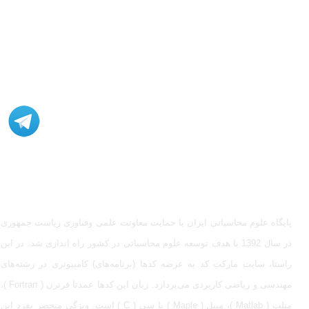
مشاوره، اصلاح، انجام پروژه، کدنویسی و شبیه سازی - ارتباط با
ادمین در تلگرام: @Marketcode_ir
پایگاه علوم محاسباتی ایران با حمایت معاونت علمی وفناوری ریاست جمهوری
در سال 1392 با هدف توسعه علوم محاسباتی در کشور راه اندازی شد. در این
راستا، سایت مارکت کد به عرضه کدها (برنامه‌های) کامپیوتری در رشته‌های
مهندسی و ریاضی کاربردی می‌پردازد. زبان این کدها عمدتا فرترن ( Fortran )،
متلب ( Matlab )، میپل ( Maple ) یا سی ( C ) است. ویژگی منحصر بفرد این