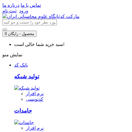
تماس با ما
درباره ما
ورود
ثبت نام
0 محصول - رایگان
سبد خرید شما خالی است!
نمایش منو
بانک کد
تولید شبکه
نرم افزار
کدنویسی
جامدات
نرم افزار