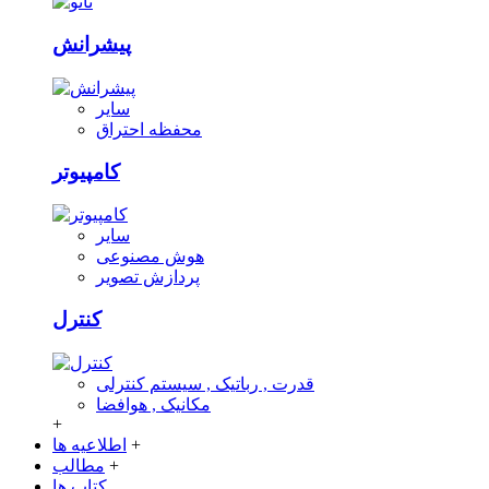
پیشرانش
سایر
محفظه احتراق
کامپیوتر
سایر
هوش مصنوعی
پردازش تصویر
کنترل
قدرت , رباتیک , سیستم کنترلی
مکانیک , هوافضا
+
+
اطلاعیه ها
+
مطالب
کتاب ها