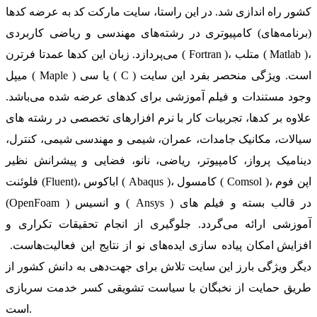
کشور راه اندازی شد. در این راستا، سایت مارکت کد به عرضه کدها
(برنامه‌های) کامپیوتری در رشته‌های مهندسی و ریاضی کاربردی
می‌پردازد. زبان این کدها عمدتا فرترن ( Fortran )، متلب ( Matlab )،
میپل ( Maple ) یا سی ( C ) است. ویژگی منحصر بفرد این سایت
وجود مستندات و فیلم آموزشی برای کدهای عرضه شده می‌باشد.
علاوه بر کدها، تجربیات کار با نرم افزارهای تخصصی در رشته های
سیالات، مکانیک جامدات، عمران، شیمی و مهندسی شیمی، کنترل،
دینامیک پرواز، کامپیوتر، ریاضی، نانو، فضایی و پیشرانش نظیر
فلوئنت (Fluent)، اباکوس ( Abaqus )، کامسول ( Comsol )، اپن فوم
(OpenFoam ) و انسیس ( Ansys ) در قالب بسته‌ و فیلم های
آموزشی ارائه می‌گردد. جلوگیری از انجام تحقیقات تکراری و
افزایش امکان پیاده سازی ایده‌های نو از نتایج این فعالیت‌هاست.
دیگر ویژگی بارز این سایت تلاش برای جهت‌دهی به دانش کشور از
طریق حمایت از نخبگان با سیاست تشویقی کسر خدمت سربازی
است.