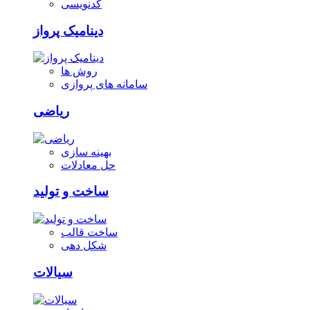
کدنویسی
دینامیک پرواز
روش ها
سامانه های پروازی
ریاضی
بهینه سازی
حل معادلات
ساخت و تولید
ساخت قالب
شکل دهی
سیالات