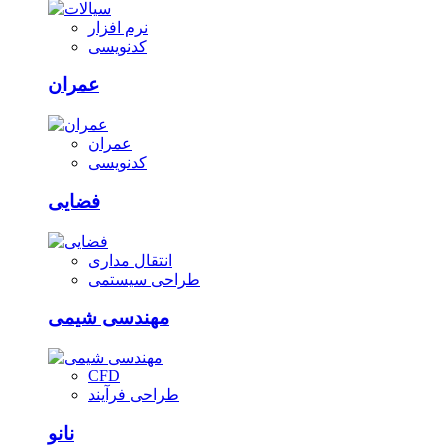
نرم افزار
کدنویسی
عمران
عمران
کدنویسی
فضایی
انتقال مداری
طراحی سیستمی
مهندسی شیمی
CFD
طراحی فرآیند
نانو