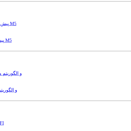
پیش بینی عمق آبشستگی پایه پل با استفاده از مدل درختی قواعد M5
هدایت و کنترل ربات زیرآب