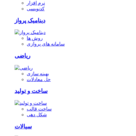
نرم افزار
کدنویسی
دینامیک پرواز
روش ها
سامانه های پروازی
ریاضی
بهینه سازی
حل معادلات
ساخت و تولید
ساخت قالب
شکل دهی
سیالات