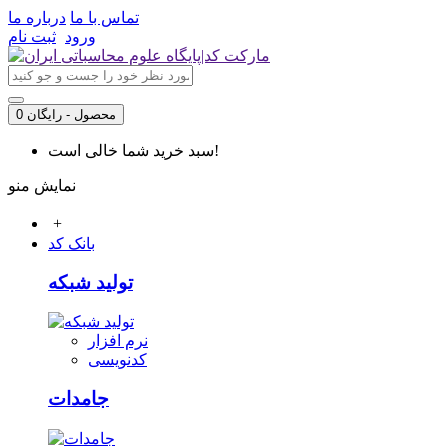
تماس با ما
درباره ما
ورود
ثبت نام
0 محصول - رایگان
سبد خرید شما خالی است!
نمایش منو
+
بانک کد
تولید شبکه
نرم افزار
کدنویسی
جامدات