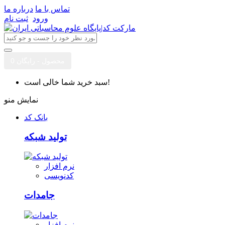
تماس با ما
درباره ما
ورود
ثبت نام
0 محصول - رایگان
سبد خرید شما خالی است!
نمایش منو
بانک کد
تولید شبکه
نرم افزار
کدنویسی
جامدات
نرم افزار