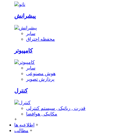
پیشرانش
سایر
محفظه احتراق
کامپیوتر
سایر
هوش مصنوعی
پردازش تصویر
کنترل
قدرت , رباتیک , سیستم کنترلی
مکانیک , هوافضا
+
+
اطلاعیه ها
+
مطالب