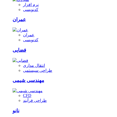
نرم افزار
کدنویسی
عمران
عمران
کدنویسی
فضایی
انتقال مداری
طراحی سیستمی
مهندسی شیمی
CFD
طراحی فرآیند
نانو