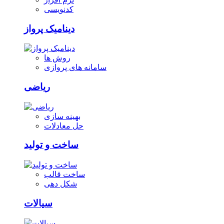
کدنویسی
دینامیک پرواز
روش ها
سامانه های پروازی
ریاضی
بهینه سازی
حل معادلات
ساخت و تولید
ساخت قالب
شکل دهی
سیالات