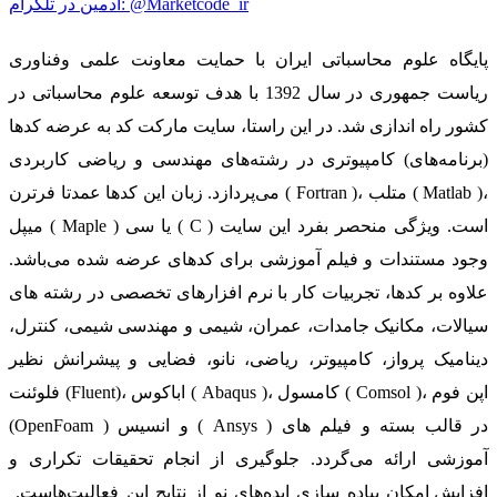
ادمین در تلگرام: @Marketcode_ir
پایگاه علوم محاسباتی ایران با حمایت معاونت علمی وفناوری
ریاست جمهوری در سال 1392 با هدف توسعه علوم محاسباتی در
کشور راه اندازی شد. در این راستا، سایت مارکت کد به عرضه کدها
(برنامه‌های) کامپیوتری در رشته‌های مهندسی و ریاضی کاربردی
می‌پردازد. زبان این کدها عمدتا فرترن ( Fortran )، متلب ( Matlab )،
میپل ( Maple ) یا سی ( C ) است. ویژگی منحصر بفرد این سایت
وجود مستندات و فیلم آموزشی برای کدهای عرضه شده می‌باشد.
علاوه بر کدها، تجربیات کار با نرم افزارهای تخصصی در رشته های
سیالات، مکانیک جامدات، عمران، شیمی و مهندسی شیمی، کنترل،
دینامیک پرواز، کامپیوتر، ریاضی، نانو، فضایی و پیشرانش نظیر
فلوئنت (Fluent)، اباکوس ( Abaqus )، کامسول ( Comsol )، اپن فوم
(OpenFoam ) و انسیس ( Ansys ) در قالب بسته‌ و فیلم های
آموزشی ارائه می‌گردد. جلوگیری از انجام تحقیقات تکراری و
افزایش امکان پیاده سازی ایده‌های نو از نتایج این فعالیت‌هاست.