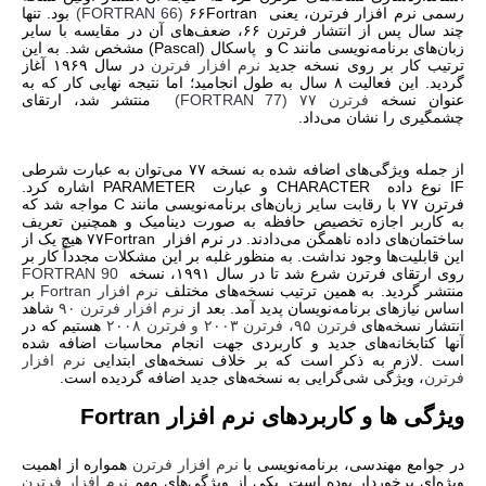
رسمی نرم افزار فرترن، یعنی
Fortran
۶۶
(FORTRAN 66)
بود. تنها
چند سال پس از انتشار فرترن ۶۶، ضعف‌های آن در مقایسه با سایر
زبان‌های برنامه‌نویسی مانند
C
و پاسکال
(Pascal)
مشخص شد. به این
ترتیب کار بر روی نسخه جدید
نرم افزار فرترن
در سال ۱۹۶۹ آغاز
گردید. این فعالیت ۸ سال به طول انجامید؛ اما نتیجه نهایی کار که به
عنوان نسخه
فرترن ۷۷
(FORTRAN 77)
منتشر شد، ارتقای
چشمگیری را نشان می‌داد.
از جمله ویژگی‌های اضافه شده به نسخه ۷۷ می‌توان به عبارت شرطی
IF
نوع داده
CHARACTER
و عبارت
PARAMETER
اشاره کرد.
فرترن ۷۷ با رقابت سایر زبان‌های برنامه‌نویسی مانند
C
مواجه شد که
به کاربر اجازه تخصیص حافظه به صورت دینامیک و همچنین تعریف
ساختمان‌های داده ناهمگن می‌دادند. در نرم افزار
Fortran
۷۷ هیچ یک از
این قابلیت‌ها وجود نداشت. به منظور غلبه بر این مشکلات مجدداً کار بر
روی ارتقای فرترن شرع شد تا در سال ۱۹۹۱، نسخه
FORTRAN 90
منتشر گردید. به همین ترتیب نسخه‌های مختلف
نرم افزار
Fortran
بر
اساس نیاز‌های برنامه‌نویسان پدید آمد. بعد از
نرم افزار فرترن ۹۰
شاهد
انتشار نسخه‌های
فرترن ۹۵، فرترن ۲۰۰۳ و فرترن ۲۰۰۸
هستیم که در
آنها کتابخانه‌های جدید و کاربردی جهت انجام محاسبات اضافه شده
است
.
لازم به ذکر است که بر خلاف نسخه‌های ابتدایی
نرم افزار
فرترن
، ویژگی شی‌گرایی به نسخه‌های جدید اضافه گردیده است
.
ویژگی ها و کاربردهای نرم افزار Fortran
در جوامع مهندسی، برنامه‌نویسی با
نرم افزار فرترن
همواره از اهمیت
ویژه‌ای برخوردار بوده است. یکی از ویژگی‌های مهم
نرم افزار فرترن