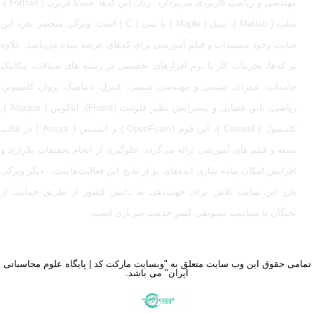
مهندسی و ریاضی کاربردی می‌پردازد. زبان این کدها عمدتا فرترن ( Fortran )،
متلب ( Matlab )، میپل ( Maple ) یا سی ( C ) است. ویژگی منحصر بفرد این
سایت وجود مستندات و فیلم آموزشی برای کدهای عرضه شده می‌باشد. علاوه
بر کدها، تجربیات کار با نرم افزارهای تخصصی در رشته های سیالات، مکانیک
جامدات، عمران، شیمی و مهندسی شیمی، کنترل، دینامیک پرواز، کامپیوتر،
ریاضی، نانو، فضایی و پیشرانش نظیر فلوئنت (Fluent)، اباکوس ( Abaqus )،
کامسول ( Comsol )، اپن فوم (OpenFoam ) و انسیس ( Ansys ) در قالب
بسته‌ و فیلم های آموزشی ارائه می‌گردد. جلوگیری از انجام تحقیقات تکراری و
افزایش امکان پیاده سازی ایده‌های نو از نتایج این فعالیت‌هاست. دیگر ویژگی
بارز این سایت تلاش برای جهت‌دهی به دانش کشور از طریق حمایت از
نخبگان با سیاست تشویقی کسر خدمت سربازی است.
تمامی حقوق این وب سایت متعلق به "وبسایت مارکت کد | پایگاه علوم محاسباتی
ایران" می باشد.