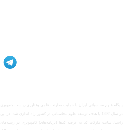
مشاوره، اصلاح، انجام پروژه، کدنویسی و شبیه سازی - ارتباط با
ادمین در تلگرام: @Marketcode_ir
پایگاه علوم محاسباتی ایران با حمایت معاونت علمی وفناوری ریاست جمهوری
در سال 1392 با هدف توسعه علوم محاسباتی در کشور راه اندازی شد. در این
راستا، سایت مارکت کد به عرضه کدها (برنامه‌های) کامپیوتری در رشته‌های