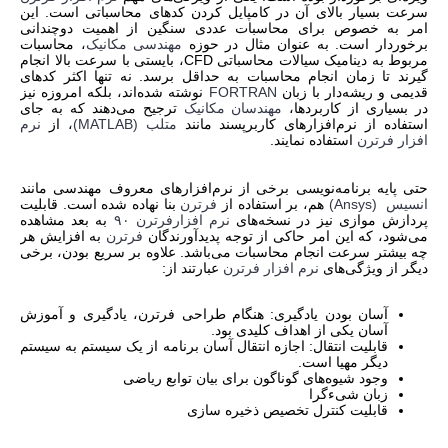
سرعت بسیار بالای آن در کامپایل کردن کدهای محاسباتی است. این
امر به خصوص برای محاسبات عددی سنگین از اهمیت دوچندانی
برخوردار است. به عنوان مثال در حوزه
مهندسی مکانیک
، محاسبات
مربوط به دینامیک سیالات محاسباتی
CFD
، بایستی با سرعت بالا انجام
گیرند تا زمان انجام محاسبات به حداقل برسد. نه تنها اکثر کدهای
قدیمی و ریشه‌دار با زبان
FORTRAN
نوشته شده‌اند، بلکه امروزه نیز
در بسیاری از کاربردها،
مهندسان مکانیک
ترجیح می‌دهند که به جای
استفاده از نرم‌افزارهای کاربرپسند مانند
متلب
(MATLAB)
، از
نرم
افزار فرترن
استفاده نمایند.
حتی پایه برنامه‌نویسی برخی از نرم‌افزارهای معروف مهندسی مانند
انسیس
(Ansys)
هم، بر استفاده از
فرترن
بنا نهاده شده است. قابلیت
پردازش موازی نیز در نسخه‌های
نرم افزارفرترن ۹۰
به بعد مشاهده
می‌شود، که این امر حاکی از توجه پدیدآورندگان
فرترن
به افزایش هر
چه بیشتر سرعت انجام محاسبات می‌باشد. علاوه بر سریع بودن، برخی
دیگر از ویژگی‌های
نرم افزار فرترن
عبارتند از:
آسان بودن یادگیری: هنگام طراحی فرترن، یادگیری و آموزش
آسان یکی از اهداف کلیدی بود.
قابلیت انتقال: اجازه انتقال آسان برنامه از یک سیستم به سیستم
دیگر مهیا است.
وجود شیوه‌های گوناگون برای بیان توابع ریاضی
زبان شیءگرا
قابلیت کنترل تخصیص ذخیره سازی