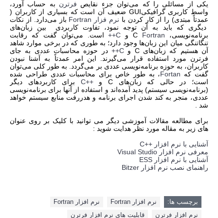
یکی از مسائلی را که می‌توان جزء نقایص
فرترن
به حساب آورد،
واسط کاربری گرافیکی
GUI
ضعیف آن است که بسیاری از کاربران (
عمدتاً مبتدی) را از کار کردن با
نرم فزار
Fortran
باز می‌دارد. از نکات
دیگری که باید به آن توجه نمود، تفاوت کاربردی بین زبان‌های
برنامه‌نویسی،
Fortran
C‌
و
C
++
است. می‌توان گفت که رقابت
تنگاتنگی میان این زبان‌ها وجود دارد؛ به طوری که در برخی موارد شاهد
آن هستیم که زبان‌های
C
و
C
++
در حوزه محاسبات عددی به جای
فرترن مورد استفاده قرار می‌گیرند. این امر عمدتاً به آشنا نبودن
کاربران، به حوزه برنامه‌نویسی عددی بر می‌گردد. به طور کلی می‌توان
گفت که
Fortan
، به طور خاص برای محاسبات عددی طراحی شده
است؛ در حالی که زبان‌های
C
و
C++
برای کاربردهای دیگر
(برنامه‌نویسی سیستم) پدید آمده‌اند و استفاده از آنها برای برنامه‌نویسی
عددی، منجر به کند شدن اجرای برنامه و هدررفت منابع سیستم خواهد
شد .
برای مطالعه مقالات آموزشی دیگر می توانید با کلیک بر روی عنوان
های زیر به مقاله مورد نظر هدایت شوید :
آشنایی با نرم افزار ++
C
معرفی نرم افزار
Visual Studio
آشنایی با نرم افزار
ESS
راهنمای نصب نرم افزار
Bitzer
برچسب ها:
نرم افزار Fortran
نرم افزار Fortran
نرم افزار فرترن
قابلیت های نرم افزار فرترن