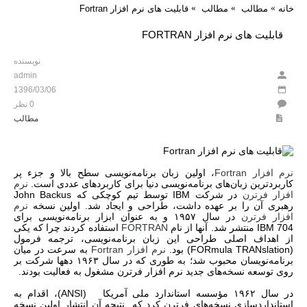
خانه
مطالب
مطالب
قابلیت های نرم افزار Fortran
قابلیت های نرم افزار FORTRAN
نویسنده
admin
1396/03/06
0 نظر
مطالب
نرم افزار
Fortran
، اولین زبان برنامه‌نویسی سطح بالا و جزء پر
کاربردترین زبان‌های برنامه‌نویسی دنیا برای کاربردهای عددی است.
نرم
افزار فرترن
در شرکت
IBM
توسط تیم کوچکی که
John Backus
رهبری آن را بر عهده داشت، طراحی و ایجاد شد. اولین نسخه
نرم
افزار فرترن
در سال ۱۹۵۷ و به عنوان ابزار برنامه‌نویسی برای
IBM 704
منتشر شد. آنها از نام
FORTRAN
استفاده کردند چرا که یکی
از اهداف اصلی طراحی این زبان برنامه‌نویسی، ترجمه فرمول
(FORmula TRANslation)
بود.
نرم افزار
Fortran
به سرعت در میان
برنامه‌نویسان محبوب شد؛ به طوری که در سال ۱۹۶۳ دهها شرکت بر
روی توسعه نسخه‌های جدید نرم افزار فرترن مشغول به فعالیت بودند.
در سال ۱۹۶۲ مؤسسه استاندارد ملی آمریکا
(ANSI)
، اقدام به
استانداردسازی نسخه‌های فرترن کرد که نتیجه آن انتشار اولین نسخه