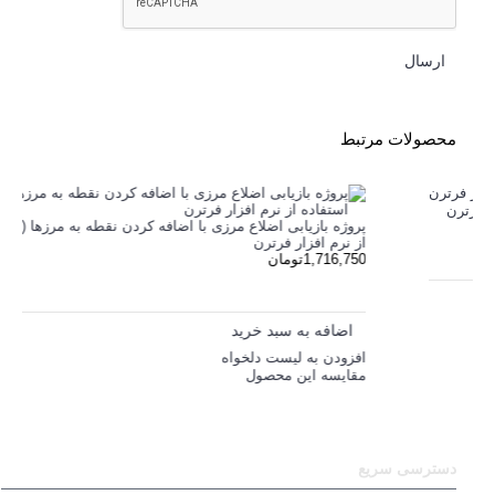
ارسال
محصولات مرتبط
رم افزار دینامیک مولکولی با استفاده از نرم افزار فرترن
پروژه بازیابی
ومان
از نرم افزار 
1,716,750تومان
 به سبد خرید
به لیست دلخواه
اضافه به 
 این محصول
افزودن به لی
مقایسه این 
دسترسی سریع