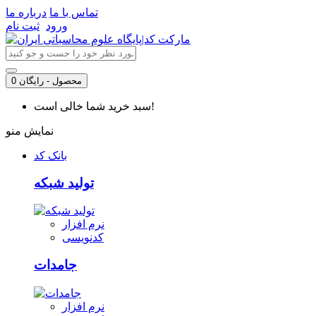
تماس با ما
درباره ما
ورود
ثبت نام
0 محصول - رایگان
سبد خرید شما خالی است!
نمایش منو
بانک کد
تولید شبکه
نرم افزار
کدنویسی
جامدات
نرم افزار