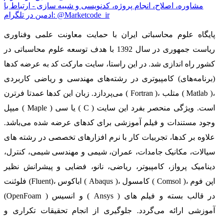
مشاوره، اصلاح، انجام پروژه، کدنویسی و شبیه سازی - ارتباط با
ادمین در تلگرام: @Marketcode_ir
پایگاه علوم محاسباتی ایران با حمایت معاونت علمی وفناوری
ریاست جمهوری در سال 1392 با هدف توسعه علوم محاسباتی در
کشور راه اندازی شد. در این راستا، سایت مارکت کد به عرضه کدها
(برنامه‌های) کامپیوتری در رشته‌های مهندسی و ریاضی کاربردی
می‌پردازد. زبان این کدها عمدتا فرترن ( Fortran )، متلب ( Matlab )،
میپل ( Maple ) یا سی ( C ) است. ویژگی منحصر بفرد این سایت
وجود مستندات و فیلم آموزشی برای کدهای عرضه شده می‌باشد.
علاوه بر کدها، تجربیات کار با نرم افزارهای تخصصی در رشته های
سیالات، مکانیک جامدات، عمران، شیمی و مهندسی شیمی، کنترل،
دینامیک پرواز، کامپیوتر، ریاضی، نانو، فضایی و پیشرانش نظیر
فلوئنت (Fluent)، اباکوس ( Abaqus )، کامسول ( Comsol )، اپن فوم
(OpenFoam ) و انسیس ( Ansys ) در قالب بسته‌ و فیلم های
آموزشی ارائه می‌گردد. جلوگیری از انجام تحقیقات تکراری و