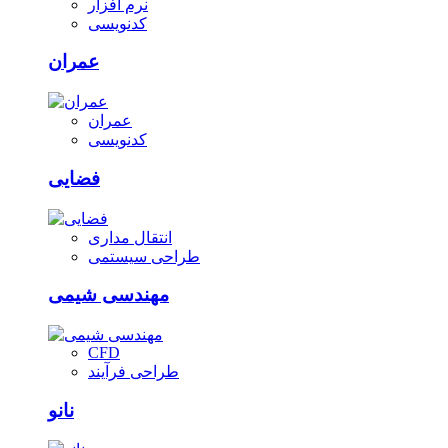
نرم افزار
کدنویسی
عمران
عمران
کدنویسی
فضایی
انتقال مداری
طراحی سیستمی
مهندسی شیمی
CFD
طراحی فرآیند
نانو