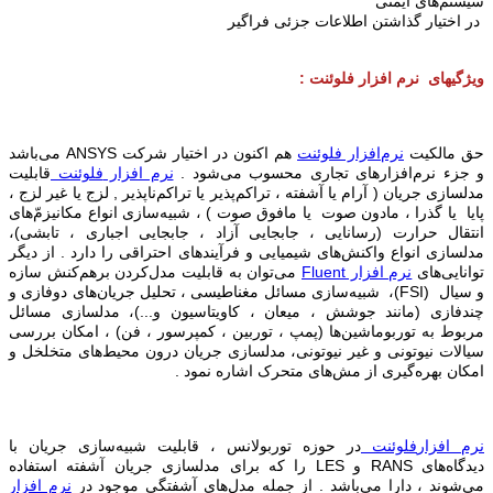
سیستم‌های ایمنی
در اختیار گذاشتن اطلاعات جزئی فراگیر
ویژگیهای نرم افزار فلوئنت :
حق مالکیت
نرم‌افزار فلوئنت
هم اکنون در اختیار شرکت
ANSYS
می‌باشد
و جزء نرم‌افزار‌های تجاری محسوب می‌شود .
نرم افزار
فلوئنت
قابلیت
مدلسازی جریان ( آرام یا آشفته ، تراکم‌پذیر یا تراکم‌ناپذیر , لزج یا غیر لزج ،
پایا یا گذرا ، مادون صوت یا مافوق صوت ) ، شبیه‌سازی انواع مکانیز‌م‌ّهای
انتقال حرارت (رسانایی ، جابجایی آزاد ، جابجایی اجباری ، تابشی)،
مدلسازی انواع واکنش‌های شیمیایی و فرآیندهای احتراقی را دارد . از دیگر
توانایی‌های
نرم افزار Fluent
می‌توان به قابلیت مدل‌کردن برهم‌کنش سازه
و سیال
(FSI)
، شبیه‌سازی مسائل مغناطیسی ، تحلیل جریان‌های دوفازی و
چندفازی (مانند جوشش ، میعان ، کاویتاسیون و...)، مدلسازی مسائل
مربوط به توربوماشین‌ها (پمپ ، توربین ، کمپرسور ، فن) ، امکان بررسی
سیالات نیوتونی و غیر نیوتونی، مدلسازی جریان درون محیط‌های متخلخل و
امکان بهره‌گیری از مش‌های‌ متحرک اشاره نمود .
نرم افزار
فلوئنت
در حوزه توربولانس ،‌ قابلیت شبیه‌سازی جریان با
دید‌گاه‌های
RANS
و
LES
را که برای مدلسازی جریان آشفته استفاده
می‌شوند ، دارا می‌باشد . از جمله مدل‌های آشفتگی موجود در
نرم افزار