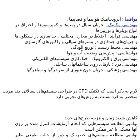
هوافضا
: آیرودینامیک هواپیما و فضاپیما .
مهندسی مکانیک
: جریان سیال در پمپ‌ها و کمپرسورها و احتراق در
انواع بویلرها و توربین‌ها .
مهندسی فرآیند : اختلاط در مخازن مختلف
، جداسازی در سیکلون‌ها
و جریان‌های چندفازی در بسترهای سیالی و راکتورهای گازسازی .
مهندسی محیط زیست :‌ توزیع آلودگی .
هواشناسی : پیش‌بینی وضعیت آب و هوا .
مهندسی برق و الکترونیک : خنک‌کاری سیستم‌های الکتریکی .
مهندسی دریا : بارهای روی ساختمانهای ساحلی
مهندسی پزشکی : جریان خون عبوری از سرخرگها و سیاهرگها
لازم به ذکر است که تکنیک
CFD
در طراحی سیستم‌های سیالاتی چند مزیت
منحصر به فرد نسبت به روش‌های تجربی دارد:
کاهش شدید زمان و هزینه طرح‌های جدید
توانایی مطالعه سیستم‌هایی که انجام آزمایشات کنترل شده بر روی
آنها مشکل یا غیر ممکن است
توانایی مطالعه سیستم‌های خطرناک و دور از حالت طبیعی نظیر