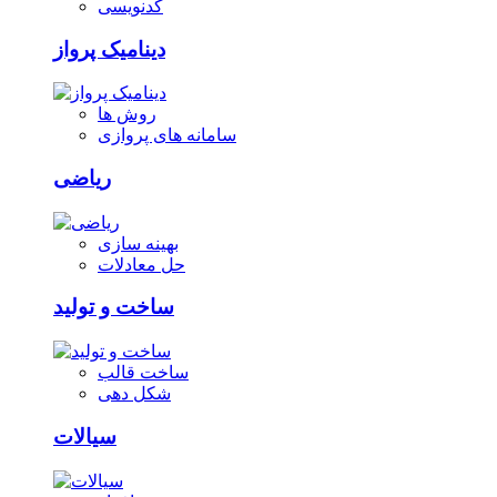
کدنویسی
دینامیک پرواز
روش ها
سامانه های پروازی
ریاضی
بهینه سازی
حل معادلات
ساخت و تولید
ساخت قالب
شکل دهی
سیالات