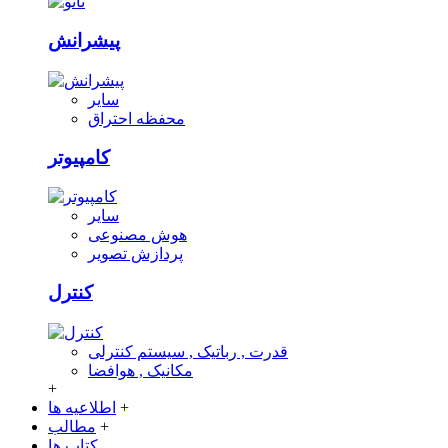
پیشرانش
سایر
محفظه احتراق
کامپیوتر
سایر
هوش مصنوعی
پردازش تصویر
کنترل
قدرت , رباتیک , سیستم کنترلی
مکانیک , هوافضا
+
+
اطلاعیه ها
+
مطالب
کتاب ها