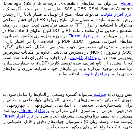
Fluent
می‌توان به مدل‌های
k-epsilon
،
k-omega
،
k-omega (SST)
،
Spalart-Allmaras
،
RSM
،
DES
و
SAS
اشاره نمود . در مبحث آکوستیک ،
نرم افزار فلوئنت
می‌تواند صدای منتج از نوسانات فشار ناپایا را از چندین
روش محاسبه نماید ؛ به عنوان مثال نتایج رویکرد
LES
برای فشار سطحی
می‌تواند با استفاده از ابزار
FFT
به طیف فرکانسی تبدیل شود . در زمینه
تشعشع ، چندین مدل مختلف مانند
P1
و
DO
انواع مدلهای
Rosseland
در
دسترس می‌باشد .
نرم افزار Fluent
در حوزه مدل‌سازی واکنش شیمیایی ،
مدل‌های احتراقی همچون
EDC
،
PDF
و
flamelet
را در اختیار دارد .‌
همچنین ، مدل‌های مخصوصی جهت پیش‌بینی تشکیل اکسیدهای گوگرد
(SOx)
و نیتروژن
(NOx )
در دسترس می‌باشد . علاوه بر امکانات پیش‌فرض
پیش‌بینی شده در
نرم افزار فلوئنت
، این اجازه به کاربران داده شده است
که با استفاده از تابع تعریف شده توسط کاربر
(UDF)
، به سفارشی‌سازی
برنامه‌های موجود بپردازند و بنا بر نیازهای خود ، شرایط مرزی و مدل‌های
جدیدی را به
نرم‌ افزار فلوینت
اضافه نمایند .
مش ورودی به
فلوئنت
می‌تواند گستره وسیعی از المان‌ها را شامل شود؛ به
طوری که برای شبیه‌سازی‌های دوبعدی، المان‌های چهارضلعی
و مثلثی
و
برای شبیه‌سازی‌های سه‌بعدی ، المان‌های شش‌وجهی
، چهاروجهی
،
چندوجهی
، هرمی
و منشوری
قابل معرفی به
نرم‌افزار Fluent
می‌باشند.
همچنین ، به لطف برنامه‌نویسی پیشرفته انجام شده در
نرم افزار Fluent
(نوشته شده توسط زبان
C
) ، می‌توان جواب‌های دقیق و قابل اطمینانی را
حتی با ترکیب انواع المان‌های مذکور به دست آورد .