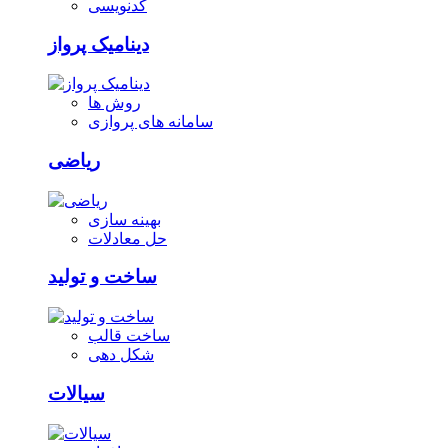
کدنویسی
دینامیک پرواز
روش ها
سامانه های پروازی
ریاضی
بهینه سازی
حل معادلات
ساخت و تولید
ساخت قالب
شکل دهی
سیالات