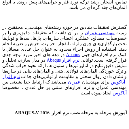
تماس، انفجار، رشد ترک، نورد فلز و خرابی‌های پیش رونده با انواع
المان‌های چند گره ای می باشد.
گسترش تحقیقات بنیادین در حوزه رشته‌های مهندسی، محققین در
زمینه
مهندسی عمران
را بر آن داشته که تحقیقات دقیق‌تری را بر
خصوصیات مصالح، عملکرد اعضای سازه‌ای، پل‌ها، سدها و تونل‌ها
تحت بارگذاری‌های چون زلزله، انفجار، حرارت، خزش و ضربه انجام
دهند. استفاده از روش اجزاء محدود به عنوان حل عددی مسائل با
کمک نرم افزارهای چون
Abaqus
در دهه های اخیر مورد توجه جدی
قرار گرفته است. توانایی
نرم افزار
Abaqus
در مدل سازی، تحلیل و
نمایش دقیق نتایج در آنالیز تیرها و ستون ها، ارائه نحوه خراب شدگی
و ترک خوردگی المان‌های فولادی، بتنی و المان‌های بنایی در سازه‌ها
و نشان دادن زوال سختی و مقاومت از توانایی‌های جذاب
نرم افزار
آباکوس
برای مهندسان
عمران
می‌باشد که ارتباط جدا نشدنی بین
مهندسی عمران و نرم افزارهای مبتنی بر حل عددی ، مخصوصا
آباکوس
ایجاد نموده است.
آموزش مرحله به مرحله نصب نرم افزار
ABAQUS-V 2016