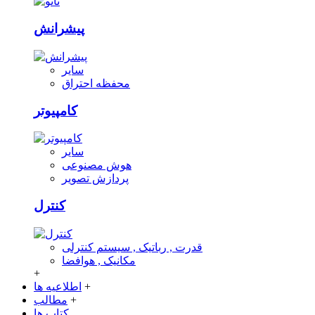
پیشرانش
سایر
محفظه احتراق
کامپیوتر
سایر
هوش مصنوعی
پردازش تصویر
کنترل
قدرت , رباتیک , سیستم کنترلی
مکانیک , هوافضا
+
+
اطلاعیه ها
+
مطالب
کتاب ها