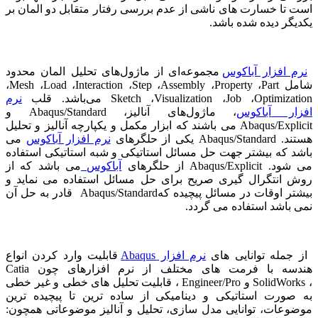
است تا خسارت های ناشی از عدم بررسی رفتار متقابل دو المان بر
یکدیگر دیده شده باشد.
نرم افزار آباکوس
مجموعه‌ای از ماژول‌های تحلیل المان محدود
شامل
Part
،
Property
،
Assembly
،
Step
،
Interaction
،
Load
،
Mesh
،
Optimization
،
Job
،
Visualization
،
Sketch
می‌باشد. قلب
نرم
افزار
آباکوس
، ماژول‌های آنالیز،
Abaqus/Standard
و
Abaqus/Explicit
می باشند که ابزار مکمل و یکپارچه آنالیز و تحلیل
هستند.
Abaqus/Standard
یکی از حلگرهای
نرم افزار آباکوس
می
باشد که بیشتر جهت حل مسائل استاتیکی و شبه استاتیکی استفاده
می شود.
Abaqus/Explicit
از حلگرهای
آباکوس
می باشد که از
روش انتگرال گیری صریح برای حل مسائل استفاده می نماید و
بیشتر اوقات در مسائل پیچیده که
Abaqus/Standard
قادر به حل آن
نمی باشد استفاده می گردد.
از جمله توانایی های
نرم افزار
Abaqus
قابلیت وارد کردن انواع
هندسه با فرمت های مختلف از نرم افزارهای چون
Catia
،
SolidWorks
و
Engineer/Pro
، قابلیت تحلیل های خطی و غیر خطی
به صورت استاتیکی و دینامیکی از ساده ترین تا پیچیده ترین
موضوعات، توانایی مدل سازی، تحلیل و آنالیز موضوعاتی همچون: