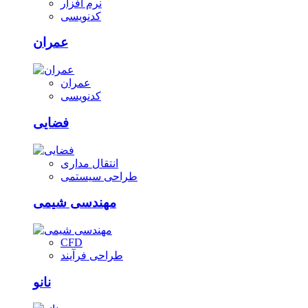
نرم افزار
کدنویسی
عمران
عمران
کدنویسی
فضایی
انتقال مداری
طراحی سیستمی
مهندسی شیمی
CFD
طراحی فرآیند
نانو