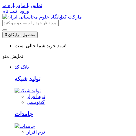
تماس با ما
درباره ما
ورود
ثبت نام
0 محصول - رایگان
سبد خرید شما خالی است!
نمایش منو
بانک کد
تولید شبکه
نرم افزار
کدنویسی
جامدات
نرم افزار