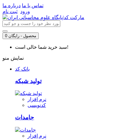
تماس با ما
درباره ما
ورود
ثبت نام
0 محصول - رایگان
سبد خرید شما خالی است!
نمایش منو
بانک کد
تولید شبکه
نرم افزار
کدنویسی
جامدات
نرم افزار