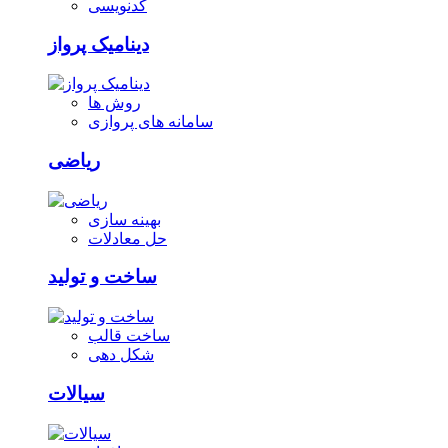
کدنویسی
دینامیک پرواز
روش ها
سامانه های پروازی
ریاضی
بهینه سازی
حل معادلات
ساخت و تولید
ساخت قالب
شکل دهی
سیالات