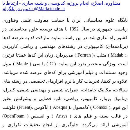
مشاوره، اصلاح، انجام پروژه، کدنویسی و شبیه سازی - ارتباط با
ادمین در تلگرام: @Marketcode_ir
پایگاه علوم محاسباتی ایران با حمایت معاونت علمی وفناوری
ریاست جمهوری در سال 1392 با هدف توسعه علوم محاسباتی در
کشور راه اندازی شد. در این راستا، سایت مارکت کد به عرضه کدها
(برنامه‌های) کامپیوتری در رشته‌های مهندسی و ریاضی کاربردی
می‌پردازد. زبان این کدها عمدتا فرترن ( Fortran )، متلب ( Matlab )،
میپل ( Maple ) یا سی ( C ) است. ویژگی منحصر بفرد این سایت
وجود مستندات و فیلم آموزشی برای کدهای عرضه شده می‌باشد.
علاوه بر کدها، تجربیات کار با نرم افزارهای تخصصی در رشته های
سیالات، مکانیک جامدات، عمران، شیمی و مهندسی شیمی، کنترل،
دینامیک پرواز، کامپیوتر، ریاضی، نانو، فضایی و پیشرانش نظیر
فلوئنت (Fluent)، اباکوس ( Abaqus )، کامسول ( Comsol )، اپن فوم
(OpenFoam ) و انسیس ( Ansys ) در قالب بسته‌ و فیلم های
آموزشی ارائه می‌گردد. جلوگیری از انجام تحقیقات تکراری و