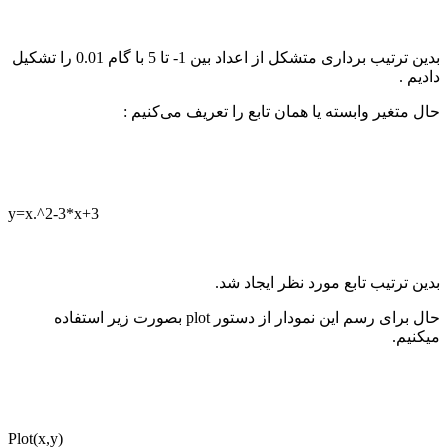
بدین ترتیب برداری متشکل از اعداد بین 1- تا
5
با گام 0.01 را تشکیل
دادیم .
حال متغیر وابسته یا همان تابع را تعریف می‌کنیم :‌
y=x.^2-3*x+3
بدین ترتیب تابع مورد نظر ایجاد شد.
حال برای رسم این نمودار از دستور
plot
بصورت زیر استفاده
میکنیم.
Plot(x,y)