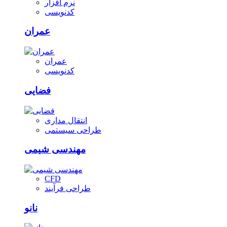
نرم افزار
کدنویسی
عمران
عمران
کدنویسی
فضایی
انتقال مداری
طراحی سیستمی
مهندسی شیمی
CFD
طراحی فرآیند
نانو