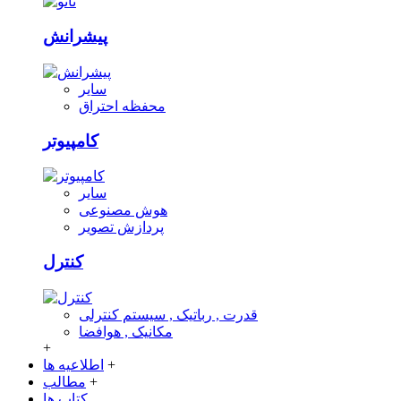
پیشرانش
سایر
محفظه احتراق
کامپیوتر
سایر
هوش مصنوعی
پردازش تصویر
کنترل
قدرت , رباتیک , سیستم کنترلی
مکانیک , هوافضا
+
+
اطلاعیه ها
+
مطالب
کتاب ها