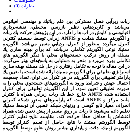
خصوصیات
نظرات (0)
ربات زيرآبي فصل مشتركي بين علم رباتيك و مهندسي اقيانوس
مي‌باشد و كاربردهايي نظير بازرسي محيطي، نقشه‌برداري
اقيانوسي و كاوش در آب ها را دارد. در اين پژوهش حركت يك ربات
ANFIS و الگوريتم ممتيك هدايت و
زيرآبي توسط سيستم كنترلي
كنترل مي
گردد. منظور از كنترل، رديابي مسير مي‌باشد. الگوريتم
ممتيك نوعي الگوريتم تكاملي مي‌باشد كه براي بهينه سازي يك
مسئله از روش تركيب جستجوهاي محلي با ديگر الگوريتم هاي
تكاملي بهره مي‌برد و منجر به دستيابي به پاسخ‌هاي بهتر مي‌گردد.
در اين مقاله با توجه به تكامل رفتاري در حل يك مسئله بهينه سازي
استراتژي تطبيقي براي الگوريتم ممتيك ارائه شده است. با تعيين يك
پارامتر تطبيقي براي الگوريتم در هر تكرار مي توان، تعداد جمعيت،
احتمال جهش و شرايط ورود به الگوريتم‌هاي جستجوي محلي را به
صورت تطبيقي تعيين نمود. از اين الگوريتم تطبيقي براي كنترل
ANFIS استفاده شده
خارج خط يك ربات زيرآبي همراه با كنترلر
ANFIS مانند مركز و
است كه پارامترهاي متغير شبكه كنترلي
انحراف معيار تابع گوسي و وزنهاي شبكه عصبي آن توسط ممتيك
تعليم داده مي‌شوند تا ربات بر روي مسير از پيش تعيين شده همراه
اغتشاش با حداقل خطا حركت كند. مقايسه نتايج تعليم كنترلر
توسط الگوريتم ممتيك با نتايج حاصل از تعليم كنترلر توسط
الگوريتم ژنتيك، دقت و پايداري بيشتر روش تعليم توسط الگوريتم