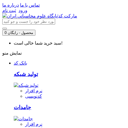
تماس با ما
درباره ما
ورود
ثبت نام
0 محصول - رایگان
سبد خرید شما خالی است!
نمایش منو
بانک کد
تولید شبکه
نرم افزار
کدنویسی
جامدات
نرم افزار