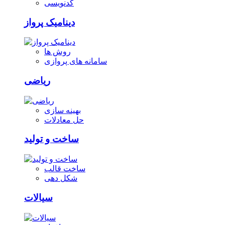
کدنویسی
دینامیک پرواز
روش ها
سامانه های پروازی
ریاضی
بهینه سازی
حل معادلات
ساخت و تولید
ساخت قالب
شکل دهی
سیالات