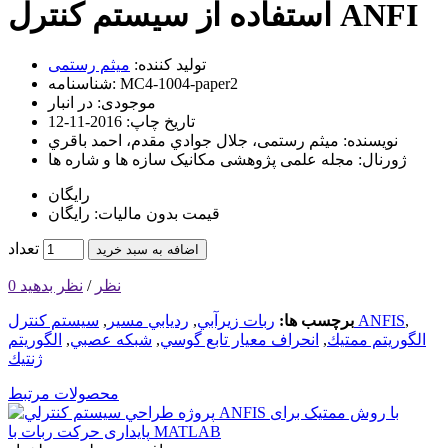
استفاده از سيستم كنترل ANFI
تولید کننده:
میثم رستمی
MC4-1004-paper2
شناسنامه:
موجودی:
در انبار
تاریخ چاپ:
2016-11-12
نویسنده:
میثم رستمی، جلال جوادي مقدم، احمد باقري
ژورنال:
مجله علمی پژوهشی مکانیک سازه ها و شاره ها
رایگان
قیمت بدون مالیات: رایگان
تعداد
اضافه به سبد خرید
0 نظر
/
نظر بدهید
,
سيستم كنترل ANFIS
برچسب ها:
ربات زيرآبي
,
رديابي مسير
,
الگوريتم ممتيك
,
انحراف معيار تابع گوسي
,
شبكه عصبي
,
الگوريتم
ژنتيك
محصولات مرتبط