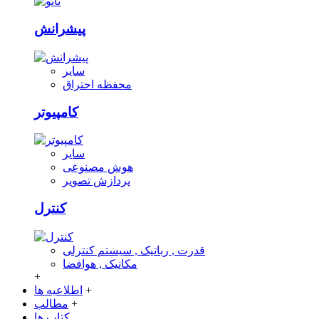
پیشرانش
سایر
محفظه احتراق
کامپیوتر
سایر
هوش مصنوعی
پردازش تصویر
کنترل
قدرت , رباتیک , سیستم کنترلی
مکانیک , هوافضا
+
+
اطلاعیه ها
+
مطالب
کتاب ها