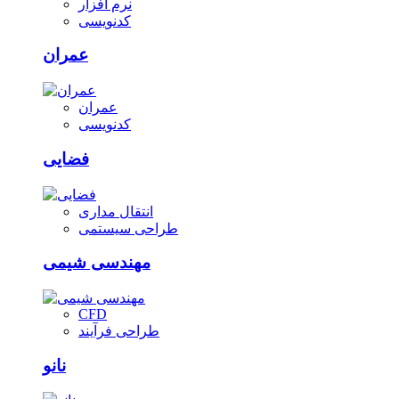
نرم افزار
کدنویسی
عمران
عمران
کدنویسی
فضایی
انتقال مداری
طراحی سیستمی
مهندسی شیمی
CFD
طراحی فرآیند
نانو