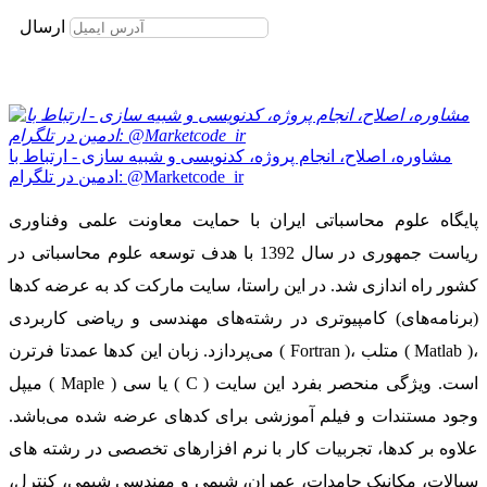
برای عضویت در خبرنامه ایمیل خود را وارد نمایید
ارسال
مشاوره، اصلاح، انجام پروژه، کدنویسی و شبیه سازی - ارتباط با
ادمین در تلگرام: @Marketcode_ir
پایگاه علوم محاسباتی ایران با حمایت معاونت علمی وفناوری
ریاست جمهوری در سال 1392 با هدف توسعه علوم محاسباتی در
کشور راه اندازی شد. در این راستا، سایت مارکت کد به عرضه کدها
(برنامه‌های) کامپیوتری در رشته‌های مهندسی و ریاضی کاربردی
می‌پردازد. زبان این کدها عمدتا فرترن ( Fortran )، متلب ( Matlab )،
میپل ( Maple ) یا سی ( C ) است. ویژگی منحصر بفرد این سایت
وجود مستندات و فیلم آموزشی برای کدهای عرضه شده می‌باشد.
علاوه بر کدها، تجربیات کار با نرم افزارهای تخصصی در رشته های
سیالات، مکانیک جامدات، عمران، شیمی و مهندسی شیمی، کنترل،