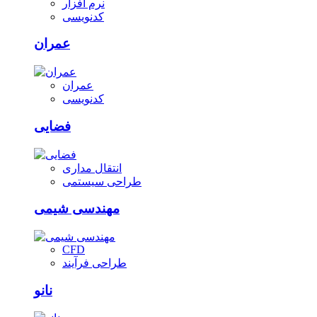
نرم افزار
کدنویسی
عمران
عمران
کدنویسی
فضایی
انتقال مداری
طراحی سیستمی
مهندسی شیمی
CFD
طراحی فرآیند
نانو