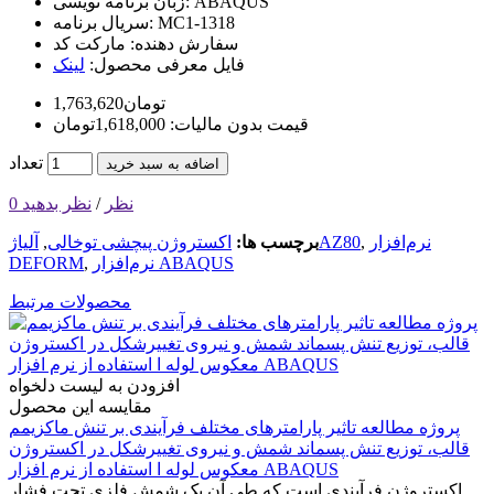
ABAQUS
زبان برنامه نویسی:
MC1-1318
سریال برنامه:
سفارش دهنده:
مارکت کد
فایل معرفی محصول:
لینک
1,763,620تومان
قیمت بدون مالیات: 1,618,000تومان
تعداد
اضافه به سبد خرید
0 نظر
/
نظر بدهید
نرم‌افزار
,
آلیاژAZ80
برچسب ها:
اکستروژن پیچشی توخالی
,
نرم‌افزار ABAQUS
,
DEFORM
محصولات مرتبط
افزودن به لیست دلخواه
مقایسه این محصول
پروژه مطالعه تاثیر پارامتر‌های مختلف فرآیندی بر تنش ماکزیمم
قالب، توزیع تنش پسماند شمش و نیروی تغییر‌شکل در اکستروژن
معکوس لوله ا استفاده از نرم افزار ABAQUS
اکستروژن فرآیندی است که طی آن یک شمش فلزی تحت فشار