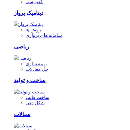
کدنویسی
دینامیک پرواز
روش ها
سامانه های پروازی
ریاضی
بهینه سازی
حل معادلات
ساخت و تولید
ساخت قالب
شکل دهی
سیالات