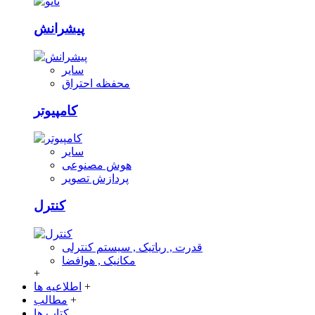
پیشرانش
سایر
محفظه احتراق
کامپیوتر
سایر
هوش مصنوعی
پردازش تصویر
کنترل
قدرت , رباتیک , سیستم کنترلی
مکانیک , هوافضا
+
+
اطلاعیه ها
+
مطالب
کتاب ها