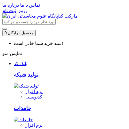
تماس با ما
درباره ما
ورود
ثبت نام
0 محصول - رایگان
سبد خرید شما خالی است!
نمایش منو
بانک کد
تولید شبکه
نرم افزار
کدنویسی
جامدات
نرم افزار