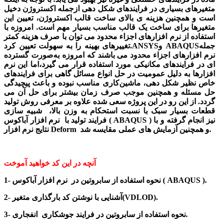
متغیرهای بسیاری در فرایندهای شکل دهی ازجمله اکستروژن دخیل
است و همچنین هزینه ی بالای ساخت قالب اکستروژن، تعیین این
متغیرها برای ساخت یک قالب مناسب بسیار مهم است. امروزه با
استفاده از نرم افزارهای اجزاء محدود می توان با صرف هزینه کمتر
تغییرهای بهینه را به سهولت تعیین کرد.ANSYSو ABAQUSجمله
نرم افزارهای اجزاء محدود می باشند که امروزه به‌صورت گسترده
ای در فرایندهای مکانیکی مورد استفاده قرار می گیرد،اما این نرم
افزارها به دلیل عمومیت در حل انواع مسائل گاهی برای فرایندهای
خاص نظیر شکل دهی، ماشین‌کاری مناسب نبوده و باعث پیچیدگی
حل مسئله و همچنین موجب صرف زمان بیشتر برای حل آن می
گردد. از این رو در این پروژه سعی شده علاوه بر معرفی روش تولید
قطعات بسیار سبک با نسبت استحکام به وزن بالا، شبیه سازی
فرایند تولید با نرم افزار آباکوس ( ABAQUS ) نیز انجام گرفته و با
نتایج نرم افزار Deform و همچنین آزمایش های عملی مقایسه شد.
آنچه در این کد خواهید آموخت
1- نحوه استفاده از سابروتین در نرم افزار آباکوس ( ABAQUS ).
2- آشنایی با نوشتن کد بارگذاری متغیر(VDLOD).
3- نحوه استفاده از سابروتین در فرایند جوشکاری انفجاری.