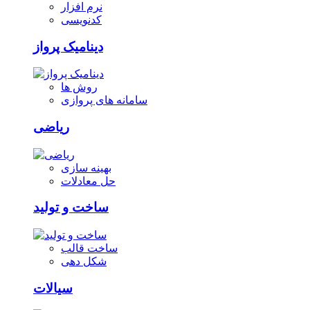
نرم افزار
کدنویسی
دینامیک پرواز
روش ها
سامانه های پروازی
ریاضی
بهینه سازی
حل معادلات
ساخت و تولید
ساخت قالب
شکل دهی
سیالات