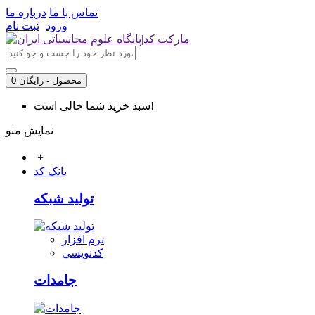
تماس با ما
درباره ما
ورود
ثبت نام
0 محصول - رایگان
سبد خرید شما خالی است!
نمایش منو
+
بانک کد
تولید شبکه
نرم افزار
کدنویسی
جامدات