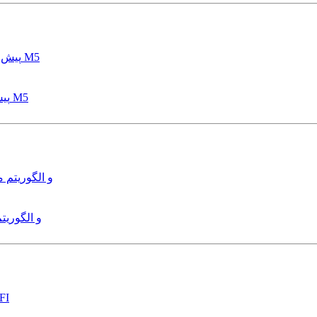
پیش بینی عمق آبشستگی پایه پل با استفاده از مدل درختی قواعد M5
هدایت و کنترل ربات زیرآب