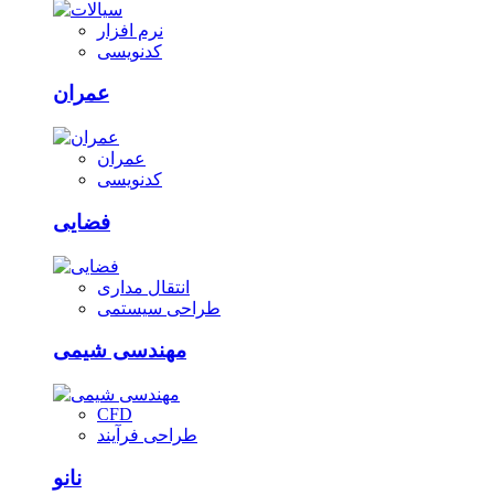
نرم افزار
کدنویسی
عمران
عمران
کدنویسی
فضایی
انتقال مداری
طراحی سیستمی
مهندسی شیمی
CFD
طراحی فرآیند
نانو