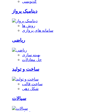
کدنویسی
دینامیک پرواز
روش ها
سامانه های پروازی
ریاضی
بهینه سازی
حل معادلات
ساخت و تولید
ساخت قالب
شکل دهی
سیالات