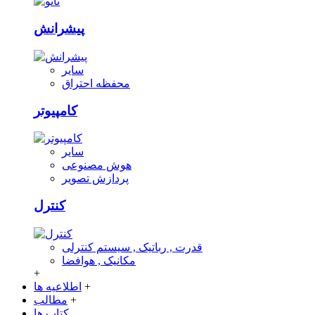
پیشرانش
سایر
محفظه احتراق
کامپیوتر
سایر
هوش مصنوعی
پردازش تصویر
کنترل
قدرت , رباتیک , سیستم کنترلی
مکانیک , هوافضا
+
+
اطلاعیه ها
+
مطالب
کتاب ها