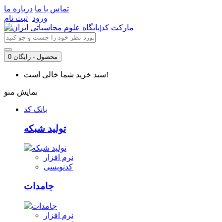
تماس با ما
درباره ما
ورود
ثبت نام
0 محصول - رایگان
سبد خرید شما خالی است!
نمایش منو
بانک کد
تولید شبکه
نرم افزار
کدنویسی
جامدات
نرم افزار