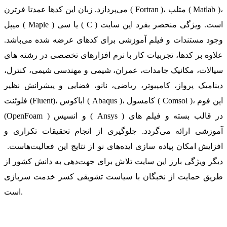
می‌پردازد. زبان این کدها عمدتا فرترن ( Fortran )، متلب ( Matlab )،
میپل ( Maple ) یا سی ( C ) است. ویژگی منحصر بفرد این سایت
وجود مستندات و فیلم آموزشی برای کدهای عرضه شده می‌باشد.
علاوه بر کدها، تجربیات کار با نرم افزارهای تخصصی در رشته های
سیالات، مکانیک جامدات، عمران، شیمی و مهندسی شیمی، کنترل،
دینامیک پرواز، کامپیوتر، ریاضی، نانو، فضایی و پیشرانش نظیر
فلوئنت (Fluent)، اباکوس ( Abaqus )، کامسول ( Comsol )، اپن فوم
(OpenFoam ) و انسیس ( Ansys ) در قالب بسته‌ و فیلم های
آموزشی ارائه می‌گردد. جلوگیری از انجام تحقیقات تکراری و
افزایش امکان پیاده سازی ایده‌های نو از نتایج این فعالیت‌هاست.
دیگر ویژگی بارز این سایت تلاش برای جهت‌دهی به دانش کشور از
طریق حمایت از نخبگان با سیاست تشویقی کسر خدمت سربازی
است.