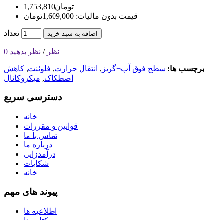
1,753,810تومان
قیمت بدون مالیات: 1,609,000تومان
تعداد
اضافه به سبد خرید
0 نظر
/
نظر بدهید
برچسب ها:
سطح فوق آب¬گریز
,
انتقال حرارت
,
فلوئنت
,
کاهش
اصطکاک
,
میکروکانال
دسترسی سریع
خانه
قوانین و مقررات
تماس با ما
درباره ما
درآمدزایی
شکایات
خانه
پیوند های مهم
اطلاعیه ها