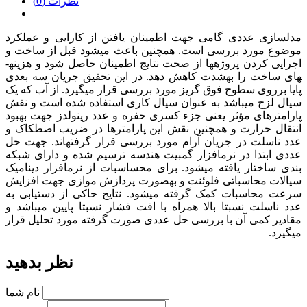
نظرات (0)
مدل­سازی عددی گامی جهت اطمینان یافتن از کارایی و عملکرد
موضوع مورد بررسی است. همچنین باعث می­شود قبل از ساخت و
اجرایی کردن پروژه­ها از صحت نتایج اطمینان حاصل شود و هزینه­
های ساخت را به­شدت کاهش دهد. در این تحقیق جریان سه بعدی
پایا برروی سطوح فوق گریز مورد بررسی قرار می­گیرد. از آب که یک
سیال لزج می­باشد به عنوان سیال کاری استفاده شده است و نقش
پارامترهای مؤثر یعنی جزء کسری حفره و عدد رینولدز جهت بهبود
انتقال حرارت و همچنین نقش این پارامترها در ضریب اصطکاک و
عدد ناسلت در جریان آرام مورد بررسی قرار گرفته­اند. جهت حل
عددی ابتدا در نرم­افزار گمبیت هندسه ترسیم شده و دارای شبکه
بندی ساختار یافته می­شود. برای محساسبات از نرم­افزار دینامیک
سیالات محاسباتی فلوئنت و به­صورت پردازش موازی جهت افزایش
سرعت محاسبات کمک گرفته می­شود. نتایج حاکی از دست­یابی به
عدد ناسلت نسبتا بالا همراه با افت فشار نسبتا پایین می­باشد و
مقادیر کمی آن با بررسی حل عددی صورت گرفته مورد تحلیل قرار
می­گیرد
.
نظر بدهید
نام شما