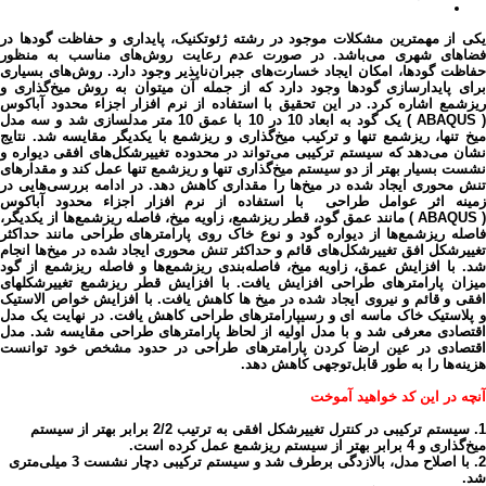
یکی از مهمترین مشکلات موجود در رشته ژئوتکنیک، پایداری و حفاظت گودها در
فضاهای شهری می‌باشد. در صورت عدم رعایت روش‌های مناسب به منظور
حفاظت گودها، امکان ایجاد خسارت‌های جبران‌ناپذیر وجود دارد. روش‌های بسیاری
برای پایدارسازی گودها وجود دارد که از جمله آن میتوان به روش میخ‌گذاری و
ریزشمع اشاره کرد. در این تحقیق با استفاده از نرم افزار اجزاء محدود آباکوس
( ABAQUS ) یک گود به ابعاد 10 در 10 با عمق 10 متر مدلسازی شد و سه مدل
میخ تنها، ریزشمع تنها و ترکیب میخ‌گذاری و ریزشمع با یکدیگر مقایسه شد. نتایج
نشان می‌دهد که سیستم ترکیبی می‌تواند در محدوده تغییرشکل‌های افقی دیواره و
نشست بسیار بهتر از دو سیستم میخ‌گذاری تنها و ریزشمع تنها عمل کند و مقدارهای
تنش محوری ایجاد شده در میخ‌ها را مقداری کاهش دهد. در ادامه بررسی‌هایی در
مینه اثر عوامل طراحی
با استفاده از نرم افزار اجزاء محدود آباکوس
( ABAQUS
)
مانند عمق گود، قطر ریزشمع، زاویه میخ، فاصله ریزشمع‌ها از یکدیگر،
فاصله ریزشمع‌ها از دیواره گود و نوع خاک روی پارامترهای طراحی مانند حداکثر
تغییرشکل افق تغییرشکل‌های قائم و حداکثر تنش محوری ایجاد شده در میخ‌ها انجام
شد. با افزایش عمق، زاویه میخ، فاصله‌بندی ریزشمع‌ها و فاصله ریزشمع از گود
میزان پارامترهای طراحی افزایش یافت. با افزایش قطر ریزشمع تغییرشکلهای
افقی و قائم و نیروی ایجاد شده در میخ ها کاهش یافت. با افزایش خواص الاستیک
و پلاستیک خاک ماسه ای و رسیپارامترهای طراحی کاهش یافت. در نهایت یک مدل
اقتصادی معرفی شد و با مدل اولیه از لحاظ پارامترهای طراحی مقایسه شد. مدل
اقتصادی در عین ارضا کردن پارامترهای طراحی در حدود مشخص خود توانست
هزینه‌ها را به طور قابل‌توجهی کاهش دهد.
آنچه در این کد خواهید آموخت
1. سیستم ترکیبی در کنترل تغییرشکل افقی به ترتیب 2/2 برابر بهتر از سیستم
میخ‌گذاری و 4 برابر بهتر از سیستم ریزشمع عمل کرده است.
2. با اصلاح مدل، بالازدگی برطرف شد و سیستم ترکیبی دچار نشست 3 میلی‌متری
شد.