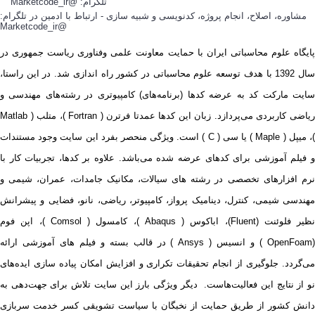
مشاوره، اصلاح، انجام پروژه، کدنویسی و شبیه سازی - ارتباط با ادمین در تلگرام:
@Marketcode_ir
پایگاه علوم محاسباتی ایران با حمایت معاونت علمی وفناوری ریاست جمهوری در
سال 1392 با هدف توسعه علوم محاسباتی در کشور راه اندازی شد. در این راستا،
سایت مارکت کد به عرضه کدها (برنامه‌های) کامپیوتری در رشته‌های مهندسی و
ریاضی کاربردی می‌پردازد. زبان این کدها عمدتا فرترن ( Fortran )، متلب ( Matlab
)، میپل ( Maple ) یا سی ( C ) است. ویژگی منحصر بفرد این سایت وجود مستندات
و فیلم آموزشی برای کدهای عرضه شده می‌باشد. علاوه بر کدها، تجربیات کار با
نرم افزارهای تخصصی در رشته های سیالات، مکانیک جامدات، عمران، شیمی و
مهندسی شیمی، کنترل، دینامیک پرواز، کامپیوتر، ریاضی، نانو، فضایی و پیشرانش
نظیر فلوئنت (Fluent)، اباکوس ( Abaqus )، کامسول ( Comsol )، اپن فوم
(OpenFoam ) و انسیس ( Ansys ) در قالب بسته‌ و فیلم های آموزشی ارائه
می‌گردد. جلوگیری از انجام تحقیقات تکراری و افزایش امکان پیاده سازی ایده‌های
نو از نتایج این فعالیت‌هاست. دیگر ویژگی بارز این سایت تلاش برای جهت‌دهی به
دانش کشور از طریق حمایت از نخبگان با سیاست تشویقی کسر خدمت سربازی