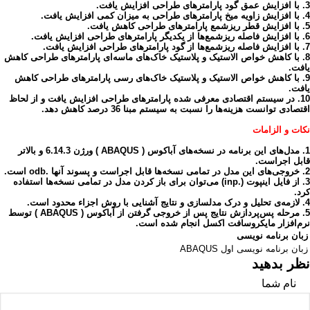
3. با افزایش عمق گود پارامترهای طراحی افزایش یافت.
4. با افزایش زاویه میخ پارامترهای طراحی به میزان کمی افزایش یافت.
5. با افزایش قطر ریزشمع پارامترهای طراحی کاهش یافت.
6. با افزایش فاصله ریزشمع‌ها از یکدیگر پارامترهای طراحی افزایش یافت.
7. با افزایش فاصله ریزشمع‌ها از گود پارامترهای طراحی افزایش یافت.
8. با کاهش خواص الاستیک و پلاستیک خاک‌های ماسه‌ای پارامترهای طراحی کاهش
یافت.
9. با کاهش خواص الاستیک و پلاستیک خاک‌های رسی پارامترهای طراحی کاهش
یافت.
10. در سیستم اقتصادی معرفی شده پارامترهای طراحی افزایش یافت و از لحاظ
اقتصادی توانست هزینه‌ها را نسبت به سیستم مبنا 36 درصد کاهش دهد.
نکات و الزامات
1. مدل‌های این برنامه در نسخه‌های آباکوس
( ABAQUS
) ورژن
6.14.3 و بالاتر
قابل اجراست.
2. خروجی‌های این مدل در تمامی نسخه‌ها قابل اجراست و پسوند آنها .odb است.
3. از فایل اینپوت (.inp) می‌توان برای باز کردن مدل در تمامی نسخه‌ها استفاده
کرد.
4. لازمه‌ی تحلیل و درک مدلسازی و نتایج آشنایی با روش اجزاء محدود است.
5. مرحله پس‌پردازش نتایج پس از خروجی گرفتن از آباکوس
( ABAQUS
)
توسط
نرم‌افزار مایکروسافت اکسل انجام شده است.
زبان برنامه نویسی
زبان برنامه نویسی اول
ABAQUS
نظر بدهید
نام شما