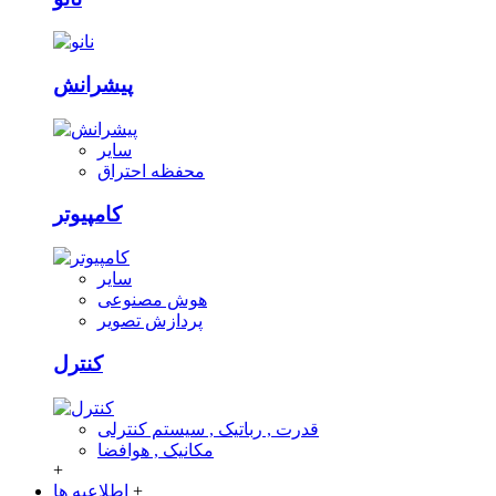
پیشرانش
سایر
محفظه احتراق
کامپیوتر
سایر
هوش مصنوعی
پردازش تصویر
کنترل
قدرت , رباتیک , سیستم کنترلی
مکانیک , هوافضا
+
+
اطلاعیه ها