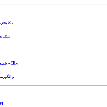
پیش بینی عمق آبشستگی پایه پل با استفاده از مدل درختی قواعد M5
هدایت و کنترل ربات زیرآب