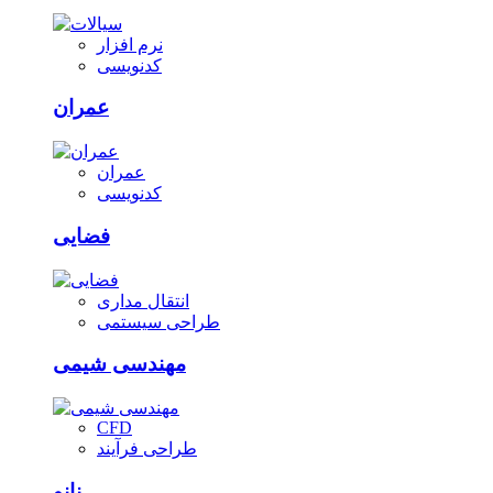
نرم افزار
کدنویسی
عمران
عمران
کدنویسی
فضایی
انتقال مداری
طراحی سیستمی
مهندسی شیمی
CFD
طراحی فرآیند
نانو