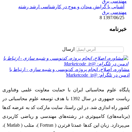
آشنایی با گرایش میدان و موج در کارشناسی ارشد رشته
مهندسی برق
8
1397/06/25
خبرنامه
برای عضویت در خبرنامه ایمیل خود را وارد نمایید
ارسال
مشاوره، اصلاح، انجام پروژه، کدنویسی و شبیه سازی - ارتباط با
ادمین در تلگرام: @Marketcode_ir
پایگاه علوم محاسباتی ایران با حمایت معاونت علمی وفناوری
ریاست جمهوری در سال 1392 با هدف توسعه علوم محاسباتی در
کشور راه اندازی شد. در این راستا، سایت مارکت کد به عرضه کدها
(برنامه‌های) کامپیوتری در رشته‌های مهندسی و ریاضی کاربردی
می‌پردازد. زبان این کدها عمدتا فرترن ( Fortran )، متلب ( Matlab )،