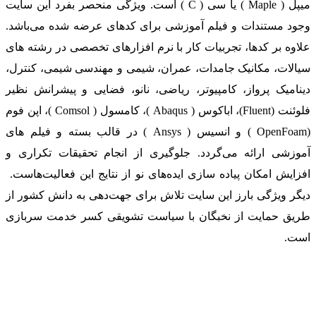
میپل ( Maple ) یا سی ( C ) است. ویژگی منحصر بفرد این سایت
وجود مستندات و فیلم آموزشی برای کدهای عرضه شده می‌باشد.
علاوه بر کدها، تجربیات کار با نرم افزارهای تخصصی در رشته های
سیالات، مکانیک جامدات، عمران، شیمی و مهندسی شیمی، کنترل،
دینامیک پرواز، کامپیوتر، ریاضی، نانو، فضایی و پیشرانش نظیر
فلوئنت (Fluent)، اباکوس ( Abaqus )، کامسول ( Comsol )، اپن فوم
(OpenFoam ) و انسیس ( Ansys ) در قالب بسته‌ و فیلم های
آموزشی ارائه می‌گردد. جلوگیری از انجام تحقیقات تکراری و
افزایش امکان پیاده سازی ایده‌های نو از نتایج این فعالیت‌هاست.
دیگر ویژگی بارز این سایت تلاش برای جهت‌دهی به دانش کشور از
طریق حمایت از نخبگان با سیاست تشویقی کسر خدمت سربازی
است.