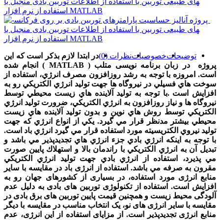
توضیحات
خصوصیات
نظرات (0)
در ابتدا لازم بذکر است که این
پروژه
در زبان برنامه نویسی متلب ( MATLAB
) انجام شده
است.
امروزه با توجه به رشد روزافزون مصرف انرژي، استفاده از
سوخت هاي فسيلي در نيروگاه ها جهت توليد انرژي الكتريكي رو به
افزايش است .با توجه به توليد آلاينده هاي زيست محيطي توسط
نيروگاه ها و نياز روزافزون به انرژي الكتريكي، ضرورت توليد انرژي
الكتريكي توسط روش هاي نوين و بدون توليد آلاينده هاي زيست
محيطي بيشتر مدنظر قرار مي گيرد. يكي از انواع انرژي كه جهت
توليد نيروي الكتريسيته مورد استفاده قرار مي گيرد انرژي باد است.
با توجه به اينكه انرژي بادي جزء انرژي هاي تجديدپذير مي باشد و
تبديل آن به انرژي الكتريكي با راندمان بالا و استهلاك پايين صورت
مي پذيرد، استفاده از انرژي بادي جهت توليد انرژي الكتريكي
مقرون به صرفه مي باشد. استفاده از انرژی باد در مقایسه با سایر
منابع انرژی مورد استفاده، در بسیاری از کشورهای جهان رو به
افزایش است. استفاده از تکنولوژی توربین های بادی به دلیل عدم
آلودگی محیط زیست و همچنین قیمت پایین توربین های برق بادی در
مقایسه با سایر انرژی های نو، یک انتخاب مناسب در مقایسه با دیگر
منابع انرژی تجدیدپذیر است. از مزایای استفاده از این انرژی، عدم