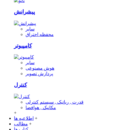
پیشرانش
سایر
محفظه احتراق
کامپیوتر
سایر
هوش مصنوعی
پردازش تصویر
کنترل
قدرت , رباتیک , سیستم کنترلی
مکانیک , هوافضا
+
+
اطلاعیه ها
+
مطالب
کتاب ها