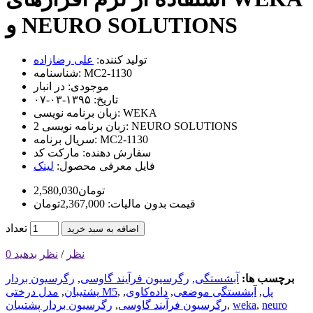
و NEURO SOLUTIONS
تولید کننده:
علی رضازاده
MC2-1130
شناسنامه:
موجودی:
در انبار
تاریخ:
۱۳۹۵-۰۳-۰۷
WEKA
زبان برنامه نویسی:
NEURO SOLUTIONS
زبان برنامه نویسی 2:
MC2-1130
سریال برنامه:
سفارش دهنده:
مارکت کد
فایل معرفی محصول:
لینک
2,580,030تومان
قیمت بدون مالیات: 2,367,000تومان
تعداد
اضافه به سبد خرید
0 نظر
/
نظر بدهید
برچسب ها:
آبشستگی
,
رگرسیون فرآیند گاوسی
,
رگرسیون بردار
پل
,
آبشستگی موضعی
,
داده‌کاوی
,
,
مدل درختی M5
پشتیبان
,
neuro
,
weka
,
رگرسیون فرآیند گاوسی
,
رگرسیون بردار پشتیبان