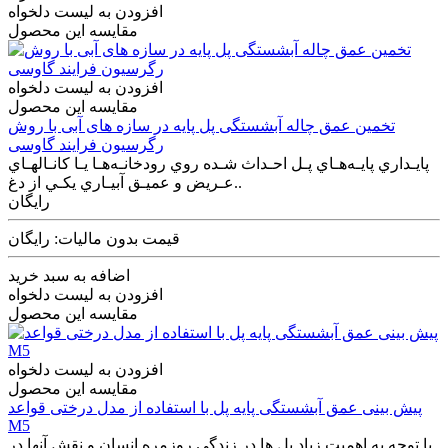
افزودن به لیست دلخواه
مقایسه این محصول
افزودن به لیست دلخواه
مقایسه این محصول
تخمین عمق چاله آبشستگی پل پایه در سازه های آبی با روش
رگرسیون فرایند گاوسی
پايـداري پايـه‌هـاي پـل احـداث شـده روي رودخانـه‌هـا يـا كانـالهـاي
عـريض و عميـق آبيـاري يكـي از دغ..
رایگان
قیمت بدون مالیات: رایگان
اضافه به سبد خرید
افزودن به لیست دلخواه
مقایسه این محصول
افزودن به لیست دلخواه
مقایسه این محصول
پیش بینی عمق آبشستگی پایه پل با استفاده از مدل درختی قواعد
M5
با توجه به اهمیت زیاد پل ها در زندگی روزمره انسان و نقش آنها در