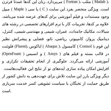
می‌پردازد. زبان این کدها عمدتا فرترن ( Fortran )، متلب ( Matlab )،
میپل ( Maple ) یا سی ( C ) است. ویژگی منحصر بفرد این سایت
وجود مستندات و فیلم آموزشی برای کدهای عرضه شده می‌باشد.
علاوه بر کدها، تجربیات کار با نرم افزارهای تخصصی در رشته های
سیالات، مکانیک جامدات، عمران، شیمی و مهندسی شیمی، کنترل،
دینامیک پرواز، کامپیوتر، ریاضی، نانو، فضایی و پیشرانش نظیر
فلوئنت (Fluent)، اباکوس ( Abaqus )، کامسول ( Comsol )، اپن فوم
(OpenFoam ) و انسیس ( Ansys ) در قالب بسته‌ و فیلم های
آموزشی ارائه می‌گردد. جلوگیری از انجام تحقیقات تکراری و
افزایش امکان پیاده سازی ایده‌های نو از نتایج این فعالیت‌هاست.
دیگر ویژگی بارز این سایت تلاش برای جهت‌دهی به دانش کشور از
طریق حمایت از نخبگان با سیاست تشویقی کسر خدمت سربازی
است.