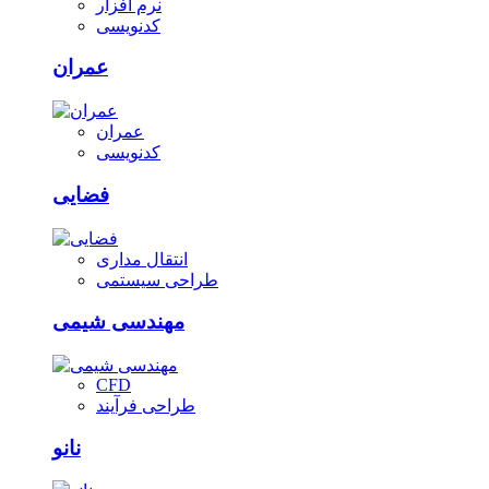
نرم افزار
کدنویسی
عمران
عمران
کدنویسی
فضایی
انتقال مداری
طراحی سیستمی
مهندسی شیمی
CFD
طراحی فرآیند
نانو