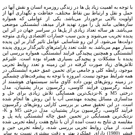
با توجه به اهمیت زیاد پل ها در زندگی روزمره انسان و نقش آنها در
حمل و نقل و ارتباط بین نقاط مختلف، حفاظت و نگهداری آنها از
اولویت بالایی برخوردار می‌باشد. یکی از عواملی که همواره
سازه‌هایی مانند پل را مورد تهدید قرار میدهد، آبشستگی موضعی
می‌باشد. هر ساله تعداد زیادی از پل‌ها در سراسر جهان در اثر این
پدیده تخریب می‌شوند و بدین سبب خسارات اقتصادی زیادی متوجه
دولت‌ها می‌شود. از این رو شناسایی عوامل تاثیر گذار بر این پدیده
بسیار مهم می‌باشد. به علت تعدد پارامترهای تاثیرگذار برروی پدیده
آبشستگی و همچنین پیچیدگی فرایند آبشستگی، همواره بررسی این
پدیده با مشکلات و پیچیدگی بسیاری همراه بوده است. علیرغم
تلاش‌های زیاد صورت گرفته در این زمینه و تعدد روابط تجربی
موجود، رابطه کلی و جامعی برای تخمین عمق حفره آبشستگی در
همه شرایط موجود نیست. امروزه با توجه به پیشرفت‌های چشمگیر
در زمینه روش‌های نوین داده کاوی مانند سیستمهای هوشمند از
جمله رگرسیون فرآیند گاوسی، رگرسیون بردار پشتیبان، مدل
درختی M5 و K-نزدیک‌ترین همسایگی تلاش زیادی برای حل و
مدلسازی مسائل پیچیده مهندسی آب با این روش ها انجام شده
است. در این تحقیق سعی بر بررسی کارایی روش‌های رگرسیون
فرآیند گاوسی، رگرسیون بردار پشتیبان، مدل درختی M5 و K-
نزدیک‌ترین همسایگی در تخمین عمق چاله آبشستگی پایه پل و
مقایسه ی نتایج به دست آمده از آن با نتایج هفت رابطه تجربی شده
است. از میان روابط تجربی بررسی شده، رابطه تجربی جین و
فیشر (1980) دارای عملکرد بهتر و دقت بیشتری نسبت به سایر