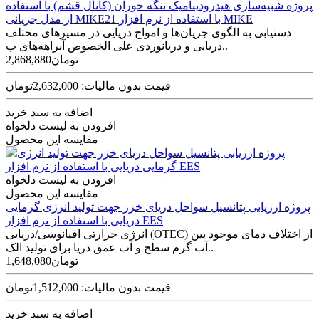
پروژه شبیه‌سازی هیدرودینامیک تنگه خوران (کانال قشم) با استفاده
از مدل جریانی MIKE21 با استفاده از نرم افزار MIKE
دستیابی به الگوی جریان‌ها و امواج دریایی در مسیرهای مختلف
دریایی و دریانوردی علی الخصوص آبراهه‌های ب..
2,868,880تومان
قیمت بدون مالیات: 2,632,000تومان
اضافه به سبد خرید
افزودن به لیست دلخواه
مقایسه این محصول
افزودن به لیست دلخواه
مقایسه این محصول
پروژه ارزیابی پتانسیل سواحل دریای خزر جهت تولید انرژی گرمایی
دریایی با استفاده از نرم افزار EES
انرژی حرارتی اقیانوسی/دریایی (OTEC) از اختلاف دمای موجود بین
آب گرم سطح و آب عمق دریا برای تولید الک..
1,648,080تومان
قیمت بدون مالیات: 1,512,000تومان
اضافه به سبد خرید