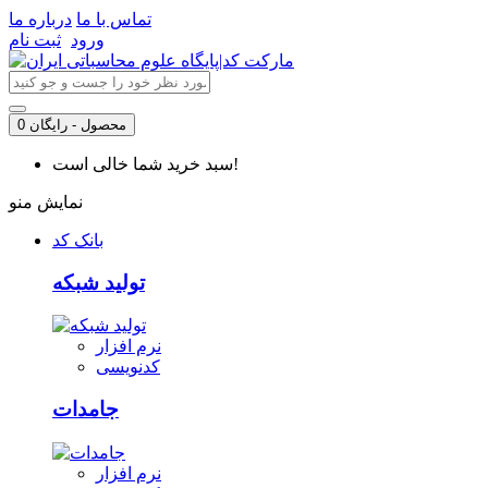
تماس با ما
درباره ما
ورود
ثبت نام
0 محصول - رایگان
سبد خرید شما خالی است!
نمایش منو
بانک کد
تولید شبکه
نرم افزار
کدنویسی
جامدات
نرم افزار