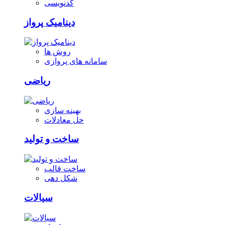
کدنویسی
دینامیک پرواز
روش ها
سامانه های پروازی
ریاضی
بهینه سازی
حل معادلات
ساخت و تولید
ساخت قالب
شکل دهی
سیالات