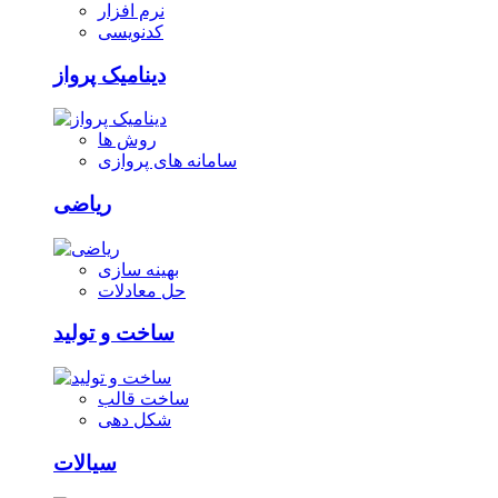
نرم افزار
کدنویسی
دینامیک پرواز
روش ها
سامانه های پروازی
ریاضی
بهینه سازی
حل معادلات
ساخت و تولید
ساخت قالب
شکل دهی
سیالات