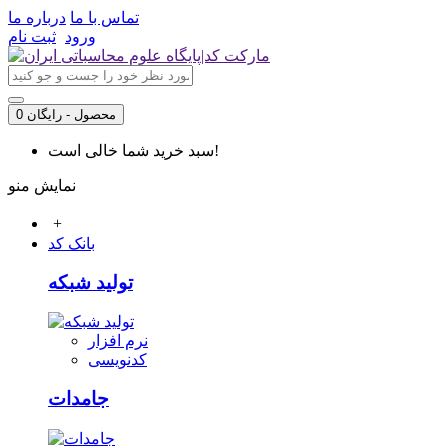
تماس با ما
درباره ما
ورود
ثبت نام
0 محصول - رایگان
سبد خرید شما خالی است!
نمایش منو
+
بانک کد
تولید شبکه
نرم افزار
کدنویسی
جامدات