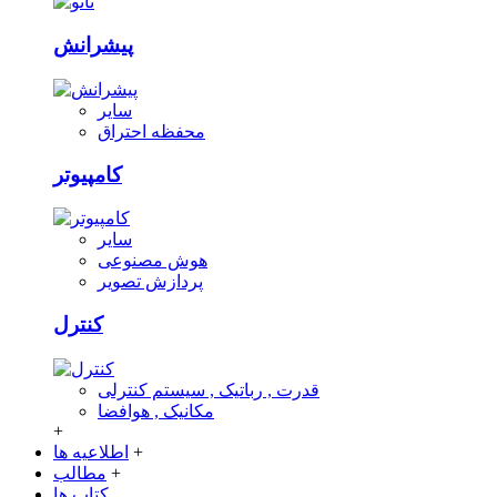
پیشرانش
سایر
محفظه احتراق
کامپیوتر
سایر
هوش مصنوعی
پردازش تصویر
کنترل
قدرت , رباتیک , سیستم کنترلی
مکانیک , هوافضا
+
+
اطلاعیه ها
+
مطالب
کتاب ها