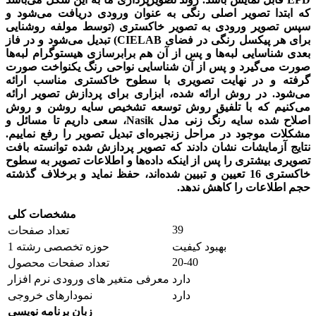
که ابتدا تصویر اصلی رنگی به عنوان ورودی دریافت می‌شود و
سپس تصویر ورودی به تصویر خاکستری (توسط مولفه روشنایی
برای هر پیکسل رنگی در فضای
CIELAB
) تبدیل می‌شود و در فاز
بعدی شناسایی لبه‌ها و پس از آن هم برابرسازی هیستوگرام لبه‌ها
صورت می‌گیرد و پس از آن شناسایی نواحی رنگ یکنواخت صورت
گرفته و در نهایت تصویری با سطوح خاکستری مناسب ارائه
می‌شود. در روش ارائه شده، ابزاری برای پردازش تصویر ارائه
می‌کنیم که با تلفیق روش توسعه تشخیص سایه روشن و روش
اصلاح شده سایه رنگ زنی مدل
Nasik
، سعی داریم تا مسائل و
مشکلات موجود در مراحل زنجیره‌ای تبدیل تصویر را رفع نماییم.
نتایج آزمایشات نشان دادند که تصویر پردازش شده توانسته بافت
تصویری بیشتری را پس از اینکه داده‌ها و اطلاعات تصویر به سطوح
خاکستری 16 تعیین و تبیین شده‌اند، حفظ نماید و برخلاف گذشته
حجم اطلاعات را کاهش ندهد.
مشخصات کلی
39
تعداد صفحات
بهبود کیفیت
حوزه تخصصی رشته 1
20-40
تعداد صفحات محصول
دارد
معرفی متغیر های ورودی نرم افزار
دارد
نمودارهای خروجی
زبان برنامه نویسی