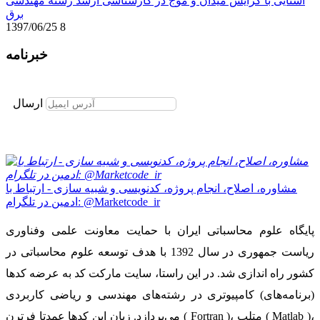
آشنایی با گرایش میدان و موج در کارشناسی ارشد رشته مهندسی
برق
1397/06/25
8
خبرنامه
برای عضویت در خبرنامه ایمیل خود را وارد نمایید
ارسال
مشاوره، اصلاح، انجام پروژه، کدنویسی و شبیه سازی - ارتباط با
ادمین در تلگرام: @Marketcode_ir
پایگاه علوم محاسباتی ایران با حمایت معاونت علمی وفناوری
ریاست جمهوری در سال 1392 با هدف توسعه علوم محاسباتی در
کشور راه اندازی شد. در این راستا، سایت مارکت کد به عرضه کدها
(برنامه‌های) کامپیوتری در رشته‌های مهندسی و ریاضی کاربردی
می‌پردازد. زبان این کدها عمدتا فرترن ( Fortran )، متلب ( Matlab )،