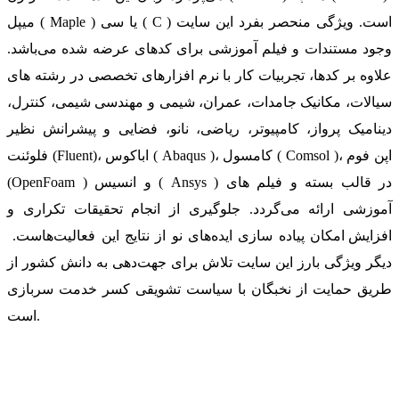
میپل ( Maple ) یا سی ( C ) است. ویژگی منحصر بفرد این سایت
وجود مستندات و فیلم آموزشی برای کدهای عرضه شده می‌باشد.
علاوه بر کدها، تجربیات کار با نرم افزارهای تخصصی در رشته های
سیالات، مکانیک جامدات، عمران، شیمی و مهندسی شیمی، کنترل،
دینامیک پرواز، کامپیوتر، ریاضی، نانو، فضایی و پیشرانش نظیر
فلوئنت (Fluent)، اباکوس ( Abaqus )، کامسول ( Comsol )، اپن فوم
(OpenFoam ) و انسیس ( Ansys ) در قالب بسته‌ و فیلم های
آموزشی ارائه می‌گردد. جلوگیری از انجام تحقیقات تکراری و
افزایش امکان پیاده سازی ایده‌های نو از نتایج این فعالیت‌هاست.
دیگر ویژگی بارز این سایت تلاش برای جهت‌دهی به دانش کشور از
طریق حمایت از نخبگان با سیاست تشویقی کسر خدمت سربازی
است.