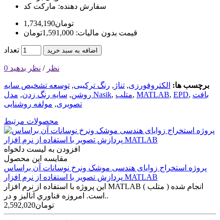
سفارش دهنده:
مارکت کد
1,734,190تومان
قیمت بدون مالیات: 1,591,000تومان
تعداد
اضافه به سبد خرید
0 نظر
/
نظر بدهید
برچسب ها:
الکتروفورزی
,
تناژ
,
رنگ ترکیبی
,
توسعه تشخیص سایه
بافت
,
EPD
,
MATLAB
,
متلب
,
مدل Nasik
روشن
,
سایه رنگ زدن
,
تصویری
,
مولفه روشنایی
محصولات مرتبط
افزودن به لیست دلخواه
مقایسه این محصول
پروژه استخراج زوایای هندسی موشک ونرخ نوسانات آن براساس
پردازش تصویر با استفاده از نرم افزار MATLAB
این پروژه با استفاده از نرم افزار MATLAB ( متلب ) انجام شده
است. امروزه فناوري آناليز و در..
2,592,020تومان