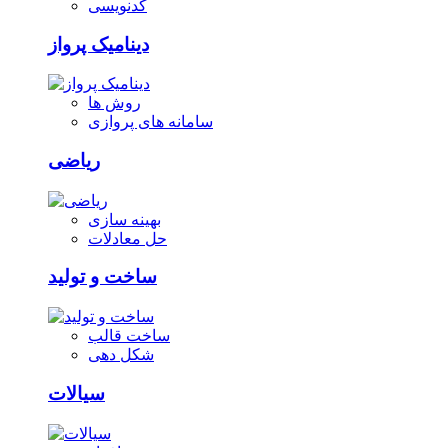
کدنویسی
دینامیک پرواز
روش ها
سامانه های پروازی
ریاضی
بهینه سازی
حل معادلات
ساخت و تولید
ساخت قالب
شکل دهی
سیالات