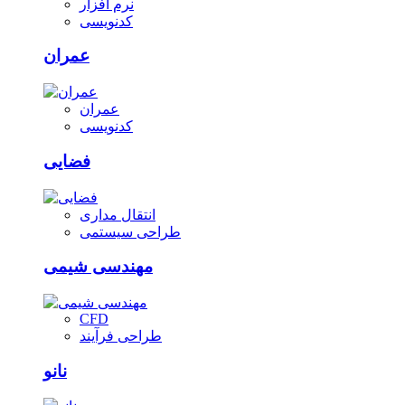
نرم افزار
کدنویسی
عمران
عمران
کدنویسی
فضایی
انتقال مداری
طراحی سیستمی
مهندسی شیمی
CFD
طراحی فرآیند
نانو