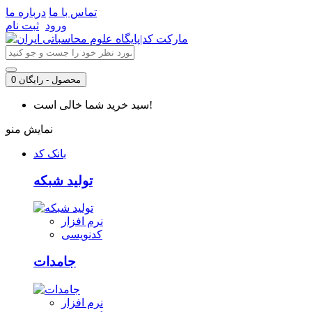
تماس با ما
درباره ما
ورود
ثبت نام
0 محصول - رایگان
سبد خرید شما خالی است!
نمایش منو
بانک کد
تولید شبکه
نرم افزار
کدنویسی
جامدات
نرم افزار