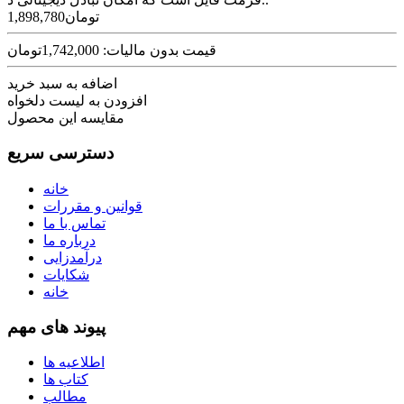
1,898,780تومان
قیمت بدون مالیات: 1,742,000تومان
اضافه به سبد خرید
افزودن به لیست دلخواه
مقایسه این محصول
دسترسی سریع
خانه
قوانین و مقررات
تماس با ما
درباره ما
درآمدزایی
شکایات
خانه
پیوند های مهم
اطلاعیه ها
کتاب ها
مطالب