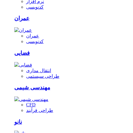
نرم افزار
کدنویسی
عمران
عمران
کدنویسی
فضایی
انتقال مداری
طراحی سیستمی
مهندسی شیمی
CFD
طراحی فرآیند
نانو