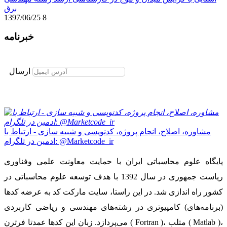
برق
1397/06/25
8
خبرنامه
برای عضویت در خبرنامه ایمیل خود را وارد نمایید
ارسال
مشاوره، اصلاح، انجام پروژه، کدنویسی و شبیه سازی - ارتباط با
ادمین در تلگرام: @Marketcode_ir
پایگاه علوم محاسباتی ایران با حمایت معاونت علمی وفناوری
ریاست جمهوری در سال 1392 با هدف توسعه علوم محاسباتی در
کشور راه اندازی شد. در این راستا، سایت مارکت کد به عرضه کدها
(برنامه‌های) کامپیوتری در رشته‌های مهندسی و ریاضی کاربردی
می‌پردازد. زبان این کدها عمدتا فرترن ( Fortran )، متلب ( Matlab )،