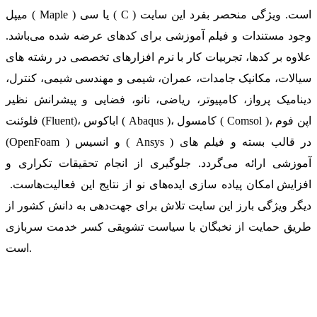
میپل ( Maple ) یا سی ( C ) است. ویژگی منحصر بفرد این سایت
وجود مستندات و فیلم آموزشی برای کدهای عرضه شده می‌باشد.
علاوه بر کدها، تجربیات کار با نرم افزارهای تخصصی در رشته های
سیالات، مکانیک جامدات، عمران، شیمی و مهندسی شیمی، کنترل،
دینامیک پرواز، کامپیوتر، ریاضی، نانو، فضایی و پیشرانش نظیر
فلوئنت (Fluent)، اباکوس ( Abaqus )، کامسول ( Comsol )، اپن فوم
(OpenFoam ) و انسیس ( Ansys ) در قالب بسته‌ و فیلم های
آموزشی ارائه می‌گردد. جلوگیری از انجام تحقیقات تکراری و
افزایش امکان پیاده سازی ایده‌های نو از نتایج این فعالیت‌هاست.
دیگر ویژگی بارز این سایت تلاش برای جهت‌دهی به دانش کشور از
طریق حمایت از نخبگان با سیاست تشویقی کسر خدمت سربازی
است.