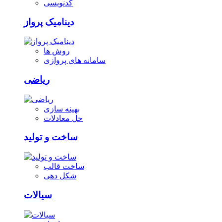
کدنویسی
دینامیک پرواز
روش ها
سامانه های پروازی
ریاضی
بهینه سازی
حل معادلات
ساخت و تولید
ساخت قالب
شکل دهی
سیالات