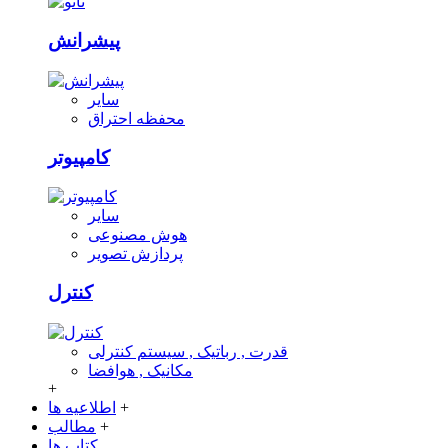
پیشرانش
سایر
محفظه احتراق
کامپیوتر
سایر
هوش مصنوعی
پردازش تصویر
کنترل
قدرت , رباتیک , سیستم کنترلی
مکانیک , هوافضا
+
+
اطلاعیه ها
+
مطالب
کتاب ها