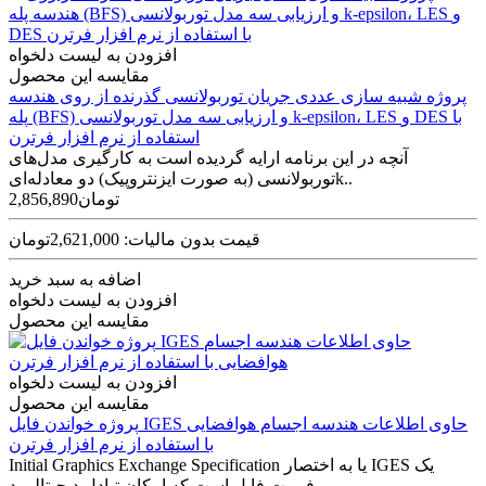
افزودن به لیست دلخواه
مقایسه این محصول
پروژه شبیه سازی عددی جریان توربولانسی گذرنده از روی هندسه
پله (BFS) و ارزیابی سه مدل توربولانسی k-epsilon، LES و DES با
استفاده از نرم افزار فرترن
آنچه در این برنامه ارایه گردیده است به کارگیری مدل‌های
توربولانسی (به صورت ایزنتروپیک) دو معادله‌ایk..
2,856,890تومان
قیمت بدون مالیات: 2,621,000تومان
اضافه به سبد خرید
افزودن به لیست دلخواه
مقایسه این محصول
افزودن به لیست دلخواه
مقایسه این محصول
پروژه خواندن فایل IGES حاوی اطلاعات هندسه اجسام هوافضایی
با استفاده از نرم افزار فرترن
Initial Graphics Exchange Specification یا به اختصار IGES یک
فرمت فایل است که امکان تبادل دیجیتالی د..