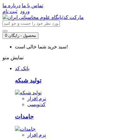
تماس با ما
درباره ما
ورود
ثبت نام
0 محصول - رایگان
سبد خرید شما خالی است!
نمایش منو
بانک کد
تولید شبکه
نرم افزار
کدنویسی
جامدات
نرم افزار