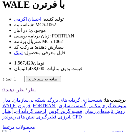
WALE با فرترن
تولید کننده:
احسان اکرمی
MC5-1062
شناسنامه:
موجودی:
در انبار
FORTRAN
زبان برنامه نویسی:
MC5-1062
سریال برنامه:
سفارش دهنده:
مارکت کد
فایل معرفی محصول:
لینک
1,567,420تومان
قیمت بدون مالیات: 1,438,000تومان
تعداد
اضافه به سبد خرید
0 نظر
/
نظر بدهید
برچسب ها:
شبیه‌سازی گردابه های بزرگ
,
شبکه بی‌سازمان
,
مدل
متوسط‌گیری مکانی
,
گسسته سازی
,
,
FORTRAN
,
فرترن
,
WALE
روش ثابت‌های ریمان
,
قضیه گرین-گوس
,
لزجت گردابه ای
,
آبشار
CFD
,
انرژی
,
فیلترگیری
,
تنش های رینولدز
محصولات مرتبط