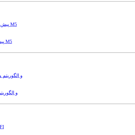
پیش بینی عمق آبشستگی پایه پل با استفاده از مدل درختی قواعد M5
هدایت و کنترل ربات زیرآب