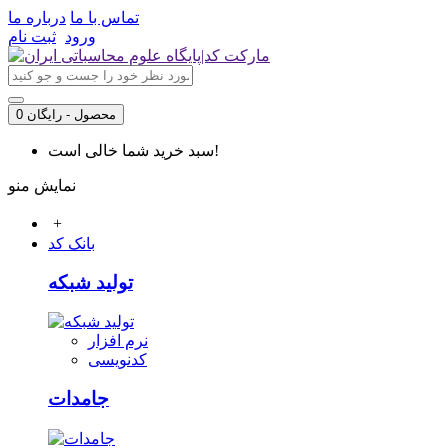
تماس با ما
درباره ما
ورود
ثبت نام
0 محصول - رایگان
سبد خرید شما خالی است!
نمایش منو
+
بانک کد
تولید شبکه
نرم افزار
کدنویسی
جامدات