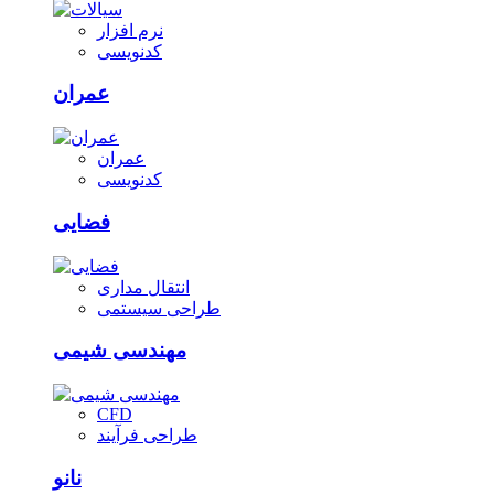
نرم افزار
کدنویسی
عمران
عمران
کدنویسی
فضایی
انتقال مداری
طراحی سیستمی
مهندسی شیمی
CFD
طراحی فرآیند
نانو