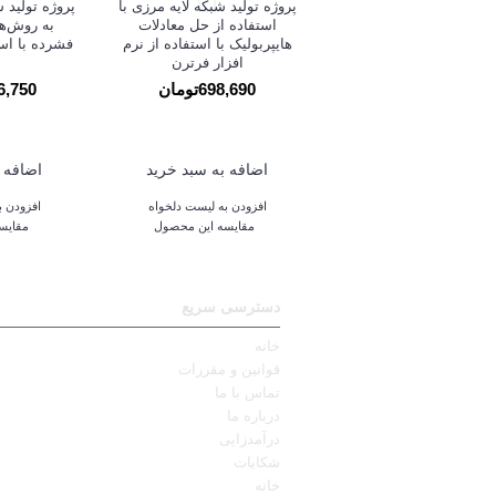
پروژه تولید شبکه لایه مرزی با
استفاده از حل معادلات
به روش‌ها
هایپربولیک با استفاده از نرم
فشرده با است
افزار فرترن
698,690تومان
,716,750
اضافه به سبد خرید
اضافه 
افزودن به لیست دلخواه
افزودن ب
مقایسه این محصول
مقایس
دسترسی سریع
خانه
قوانین و مقررات
تماس با ما
درباره ما
درآمدزایی
شکایات
خانه