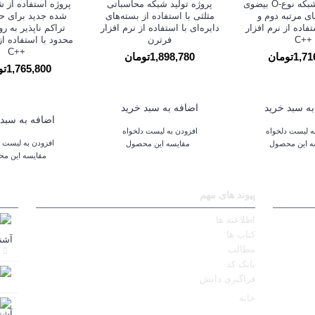
پروژه تولید شبکه نوع-O بیضوی
پروژه تولید شبکه محاسباتی
پروژه استفاده از ش
ی مرتبه دوم و
مثلثی با استفاده از بسته‌های
شده جدید برای ح
فاده از نرم افزار
دایره‌ای با استفاده از نرم افزار
تراکم ناپذیر به 
++C
فرترن
محدود با استفاده از
++C
1تومان
1,898,780تومان
1,765,800تومان
به سبد خرید
اضافه به سبد خرید
اضافه به سبد 
ه لیست دلخواه
افزودن به لیست دلخواه
افزودن به لیست د
ه این محصول
مقایسه این محصول
مقایسه این م
پیوند های مهم
اطلاعیه ها
کتاب ها
مطالب
بانک کد
فراگیری دانش
خانه
آشن