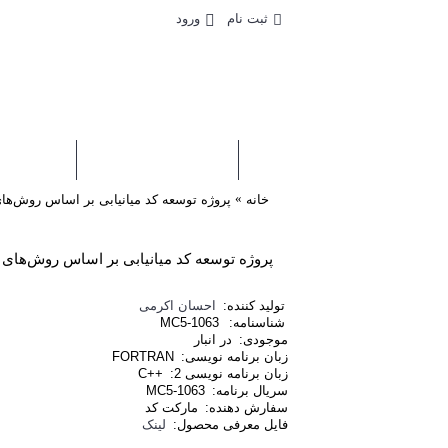
ثبت نام
ورود
0 محصول - رایگان
بانک کد
اطلاع
خانه
پروژه توسعه کد میانیابی بر اساس روش‌های شپرد و ح
تولید کننده:
احسان اکرمی
شناسنامه:
MC5-1063
موجودی:
در انبار
زبان برنامه نویسی:
FORTRAN
زبان برنامه نویسی 2:
++C
سریال برنامه:
MC5-1063
سفارش دهنده:
مارکت کد
فایل معرفی محصول:
لینک