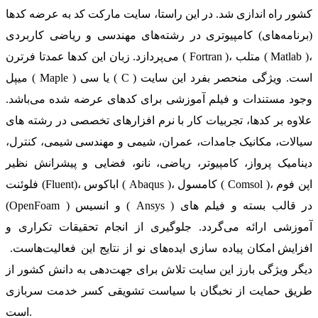
کشور راه اندازی شد. در این راستا، سایت مارکت کد به عرضه کدها
(برنامه‌های) کامپیوتری در رشته‌های مهندسی و ریاضی کاربردی
می‌پردازد. زبان این کدها عمدتا فرترن ( Fortran )، متلب ( Matlab )،
میپل ( Maple ) یا سی ( C ) است. ویژگی منحصر بفرد این سایت
وجود مستندات و فیلم آموزشی برای کدهای عرضه شده می‌باشد.
علاوه بر کدها، تجربیات کار با نرم افزارهای تخصصی در رشته های
سیالات، مکانیک جامدات، عمران، شیمی و مهندسی شیمی، کنترل،
دینامیک پرواز، کامپیوتر، ریاضی، نانو، فضایی و پیشرانش نظیر
فلوئنت (Fluent)، اباکوس ( Abaqus )، کامسول ( Comsol )، اپن فوم
(OpenFoam ) و انسیس ( Ansys ) در قالب بسته‌ و فیلم های
آموزشی ارائه می‌گردد. جلوگیری از انجام تحقیقات تکراری و
افزایش امکان پیاده سازی ایده‌های نو از نتایج این فعالیت‌هاست.
دیگر ویژگی بارز این سایت تلاش برای جهت‌دهی به دانش کشور از
طریق حمایت از نخبگان با سیاست تشویقی کسر خدمت سربازی
است.