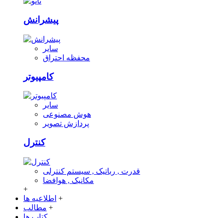
پیشرانش
سایر
محفظه احتراق
کامپیوتر
سایر
هوش مصنوعی
پردازش تصویر
کنترل
قدرت , رباتیک , سیستم کنترلی
مکانیک , هوافضا
+
+
اطلاعیه ها
+
مطالب
کتاب ها