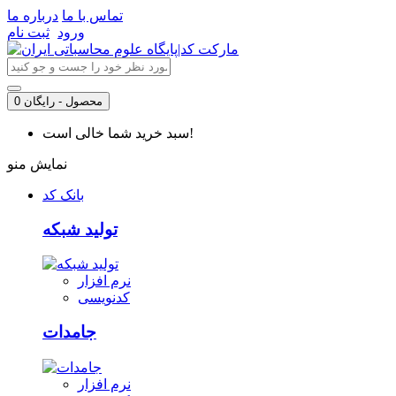
تماس با ما
درباره ما
ورود
ثبت نام
0 محصول - رایگان
سبد خرید شما خالی است!
نمایش منو
بانک کد
تولید شبکه
نرم افزار
کدنویسی
جامدات
نرم افزار