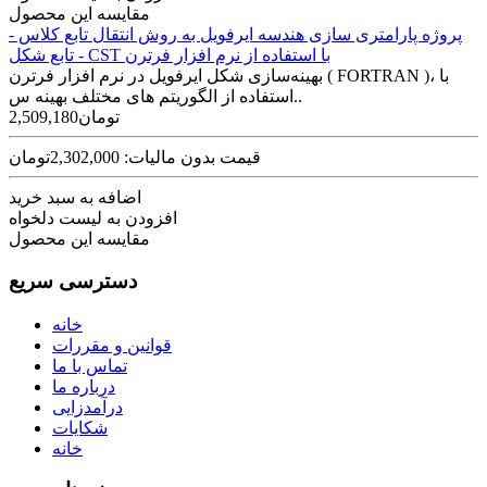
مقایسه این محصول
پروژه پارامتری سازی هندسه ایرفویل به روش انتقال تابع کلاس -
تابع شکل - CST با استفاده از نرم افزار فرترن
بهینه‌سازی شکل ایرفویل در نرم افزار فرترن ( FORTRAN )، با
استفاده از الگوریتم های مختلف بهینه س..
2,509,180تومان
قیمت بدون مالیات: 2,302,000تومان
اضافه به سبد خرید
افزودن به لیست دلخواه
مقایسه این محصول
دسترسی سریع
خانه
قوانین و مقررات
تماس با ما
درباره ما
درآمدزایی
شکایات
خانه