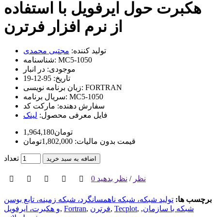
هکبرت حول ایرفویل با استفاده
از نرم افزار فرترن
تولید کننده:
مجتبی محمدی
MC5-1050
شناسنامه:
موجودی:
در انبار
تاریخ:
95-12-19
FORTRAN
زبان برنامه نویسی:
MC5-1050
سریال برنامه:
سفارش دهنده:
مارکت کد
فایل معرفی محصول:
لینک
1,964,180تومان
قیمت بدون مالیات: 1,802,000تومان
تعداد
اضافه به سبد خرید
0 نظر
/
نظر بدهید
برچسب ها:
تولید شبکه، شبکه ناهمسانگرد، شبکه زمینه، تابع بوسن
شبکه با سازمان
,
,
Tecplot
,
فرترن
,
Fortran
,
و هکبرت، ایرفویل