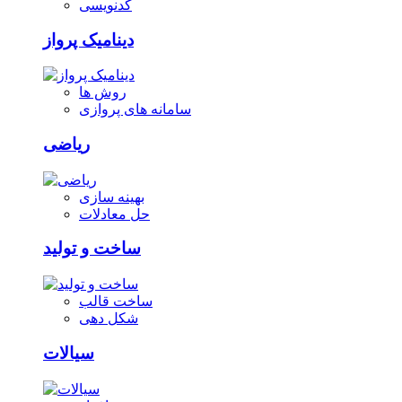
کدنویسی
دینامیک پرواز
روش ها
سامانه های پروازی
ریاضی
بهینه سازی
حل معادلات
ساخت و تولید
ساخت قالب
شکل دهی
سیالات