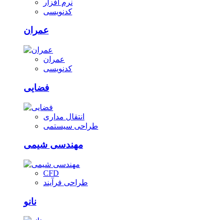
نرم افزار
کدنویسی
عمران
عمران
کدنویسی
فضایی
انتقال مداری
طراحی سیستمی
مهندسی شیمی
CFD
طراحی فرآیند
نانو