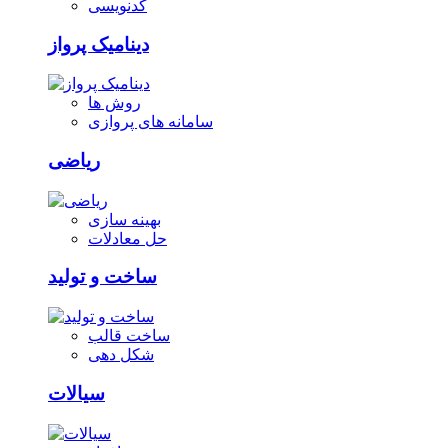
کدنویسی
دینامیک پرواز
روش ها
سامانه های پروازی
ریاضی
بهینه سازی
حل معادلات
ساخت و تولید
ساخت قالب
شکل دهی
سیالات