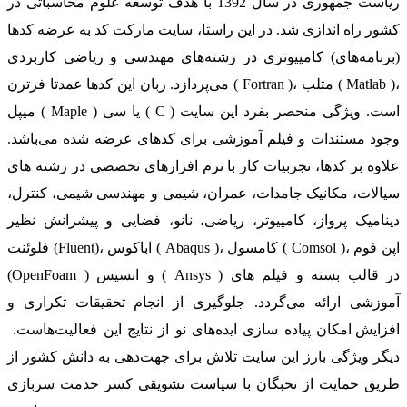
ریاست جمهوری در سال 1392 با هدف توسعه علوم محاسباتی در
کشور راه اندازی شد. در این راستا، سایت مارکت کد به عرضه کدها
(برنامه‌های) کامپیوتری در رشته‌های مهندسی و ریاضی کاربردی
می‌پردازد. زبان این کدها عمدتا فرترن ( Fortran )، متلب ( Matlab )،
میپل ( Maple ) یا سی ( C ) است. ویژگی منحصر بفرد این سایت
وجود مستندات و فیلم آموزشی برای کدهای عرضه شده می‌باشد.
علاوه بر کدها، تجربیات کار با نرم افزارهای تخصصی در رشته های
سیالات، مکانیک جامدات، عمران، شیمی و مهندسی شیمی، کنترل،
دینامیک پرواز، کامپیوتر، ریاضی، نانو، فضایی و پیشرانش نظیر
فلوئنت (Fluent)، اباکوس ( Abaqus )، کامسول ( Comsol )، اپن فوم
(OpenFoam ) و انسیس ( Ansys ) در قالب بسته‌ و فیلم های
آموزشی ارائه می‌گردد. جلوگیری از انجام تحقیقات تکراری و
افزایش امکان پیاده سازی ایده‌های نو از نتایج این فعالیت‌هاست.
دیگر ویژگی بارز این سایت تلاش برای جهت‌دهی به دانش کشور از
طریق حمایت از نخبگان با سیاست تشویقی کسر خدمت سربازی