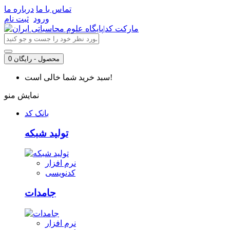
تماس با ما
درباره ما
ورود
ثبت نام
0 محصول - رایگان
سبد خرید شما خالی است!
نمایش منو
بانک کد
تولید شبکه
نرم افزار
کدنویسی
جامدات
نرم افزار