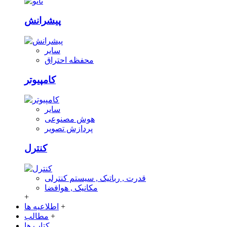
پیشرانش
سایر
محفظه احتراق
کامپیوتر
سایر
هوش مصنوعی
پردازش تصویر
کنترل
قدرت , رباتیک , سیستم کنترلی
مکانیک , هوافضا
+
+
اطلاعیه ها
+
مطالب
کتاب ها