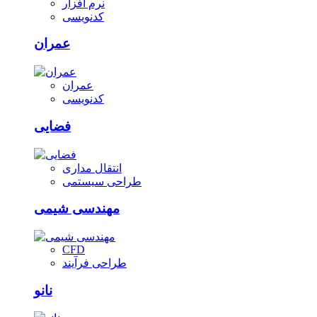
نرم افزار
کدنویسی
عمران
عمران
کدنویسی
فضایی
انتقال مداری
طراحی سیستمی
مهندسی شیمی
CFD
طراحی فرآیند
نانو