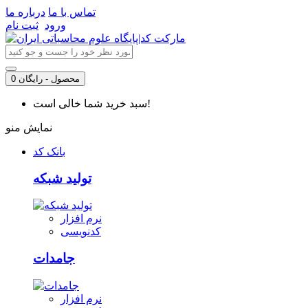
تماس با ما
درباره ما
ورود
ثبت نام
0 محصول - رایگان
سبد خرید شما خالی است!
نمایش منو
بانک کد
تولید شبکه
نرم افزار
کدنویسی
جامدات
نرم افزار