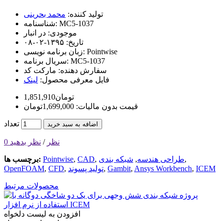
تولید کننده:
محمد بحرینی
MC5-1037
شناسنامه:
موجودی:
در انبار
تاریخ:
۱۳۹۵-۰۲-۰۸
Pointwise
زبان برنامه نویسی:
MC5-1037
سریال برنامه:
سفارش دهنده:
مارکت کد
فایل معرفی محصول:
لینک
1,851,910تومان
قیمت بدون مالیات: 1,699,000تومان
تعداد
اضافه به سبد خرید
0 نظر
/
نظر بدهید
,
طراحی هندسه
,
شبکه بندی
,
CAD
,
Pointwise
برچسب ها:
ICEM
,
Ansys Workbench
,
Gambit
,
تولید پسوند
,
CFD
,
OpenFOAM
محصولات مرتبط
افزودن به لیست دلخواه