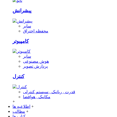
پیشرانش
سایر
محفظه احتراق
کامپیوتر
سایر
هوش مصنوعی
پردازش تصویر
کنترل
قدرت , رباتیک , سیستم کنترلی
مکانیک , هوافضا
+
+
اطلاعیه ها
+
مطالب
کتاب ها