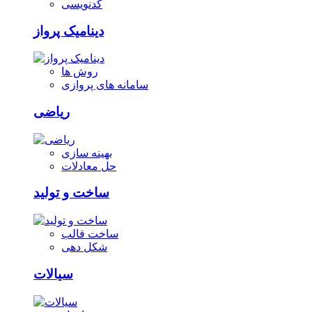
کدنویسی
دینامیک پرواز
روش ها
سامانه های پروازی
ریاضی
بهینه سازی
حل معادلات
ساخت و تولید
ساخت قالب
شکل دهی
سیالات