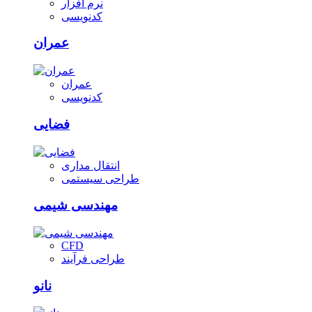
نرم افزار
کدنویسی
عمران
عمران
کدنویسی
فضایی
انتقال مداری
طراحی سیستمی
مهندسی شیمی
CFD
طراحی فرآیند
نانو