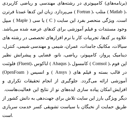
(برنامه‌های) کامپیوتری در رشته‌های مهندسی و ریاضی کاربردی
می‌پردازد. زبان این کدها عمدتا فرترن ( Fortran )، متلب ( Matlab )،
میپل ( Maple ) یا سی ( C ) است. ویژگی منحصر بفرد این سایت
وجود مستندات و فیلم آموزشی برای کدهای عرضه شده می‌باشد.
علاوه بر کدها، تجربیات کار با نرم افزارهای تخصصی در رشته های
سیالات، مکانیک جامدات، عمران، شیمی و مهندسی شیمی، کنترل،
دینامیک پرواز، کامپیوتر، ریاضی، نانو، فضایی و پیشرانش نظیر
فلوئنت (Fluent)، اباکوس ( Abaqus )، کامسول ( Comsol )، اپن فوم
(OpenFoam ) و انسیس ( Ansys ) در قالب بسته‌ و فیلم های
آموزشی ارائه می‌گردد. جلوگیری از انجام تحقیقات تکراری و
افزایش امکان پیاده سازی ایده‌های نو از نتایج این فعالیت‌هاست.
دیگر ویژگی بارز این سایت تلاش برای جهت‌دهی به دانش کشور از
طریق حمایت از نخبگان با سیاست تشویقی کسر خدمت سربازی
است.