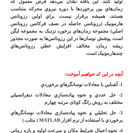
توليد کنند. اين يافته نشان مي‌دهد فرض معمول که
زمان‌هاي بين برخوردها با دوره نيروي محرکه متناسب
هستند، هميشه برقرار نيست. براي اولين رزونانس
هارمونيک (رزونانس حاصله در نصف فرکانس رزونانس
اصلي) مجموعه زمان­‌هاي برخورد نزديک به مجموعه ايگن
است. پوشش نوسان‌ها در اين رزونانس‌ها به صورت مجذور
ريشه زمان، مخالف افزايش خطي رزونانس‌
هاي
چندهارمونيک است.
آنچه در این کد خواهيم آموخت:
1- آشنايي با معادلات نوسانگرهاي برخوردي
2- حل عددي و نحوه پياده‌سازي معادلات دیفرانسيلي
مختلف به روش رانگ کوتای مرتبه چهارم
3- حل تحليلي و نحوه پياده‌سازي معادلات نوسانگرهاي
برخوردي
با استفاده از نرم افزار MATLAB ( متلب )
4- نحوه اعمال شرايط مکان و سرعت اولیه و بازه زمانی