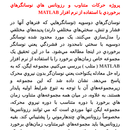
پروژه حرکات متناوب و رزونانس هاي نوسانگرهاي
برخوردي با استفاده از نرم افزار MATLAB
نوسان
گرهاي دوسويه (نوسان­گرهايي که فنرهاي آنها در
فشار و تنش، سختي‌هاي مختلفي دارند) پديده­‌هاي مختلفي
را مدل‌سازي مي‌کنند. يک مورد محدود شده نوسان­گر
دوسويه با سختي نامحدود در فشردگي يعني نوسان­گر
برخوردي در اينجا مطالعه مي‌­شود. ما در اين تحقیق يک
مجموعه خاص زمان‌هاي برخورد را
با استفاده از نرم افزار
MATLAB ( متلب )
بررسي مي­‌کنيم. مجموعه ايگن، که به
راه حل معادله يکنواخت يعني نوسان‌گر بدون نيروي محرک
پاسخ مي‌دهد. نشان داده شد که اين مجموعه و
زيرمجموعه‌هاي آن با توجه به تنوع شرايط اوليه پايدار
هستند. به علاوه، در ميان همه مجموعه­‌هاي متناوب زمان­‌
هاي برخورد با دوره متناسب با دوره نيروي محرکه،
مجموعه ايگن تنها موردي است که مي توانند رزونانس­‌ها
مخصوصاً رزونانس‌هاي چندهارموني را پشتيباني کند. بقيه
رزونانس‌ها بايد مجموعه‌هاي غيرمتناوب زمان‌هاي برخورد