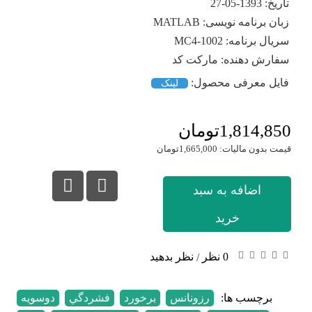
تاریخ:
1393-05-27
زبان برنامه نویسی:
MATLAB
سریال برنامه:
MC4-1002
سفارش دهنده:
مارکت کد
فایل معرفی محصول:
لینک
1,814,850تومان
قیمت بدون مالیات: 1,665,000تومان
اضافه به سبد
خرید
0 نظر
نظر بدهید
/
برچسب ها:
رزونانس
,
برخورد
,
فشردگي
,
دوسويه
,