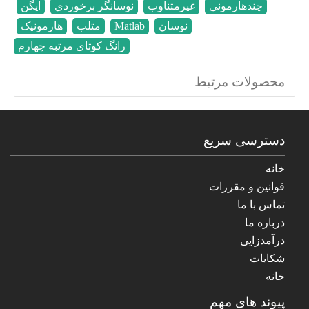
چندهارموني
,
غيرمتناوب
,
نوسانگر برخوردي
,
ایگن
,
نوسان
,
Matlab
,
متلب
,
هارمونيک
,
رانگ کوتای مرتبه چهارم
محصولات مرتبط
دسترسی سریع
خانه
قوانین و مقررات
تماس با ما
درباره ما
درآمدزایی
شکایات
خانه
پیوند های مهم