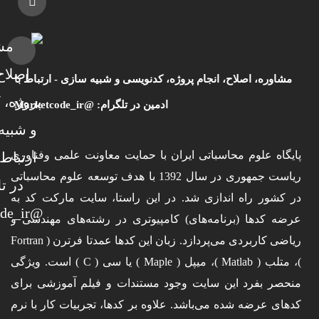
مشاوره، اصلاح، انجام پروژه، کدنویسی و شبیه سازی - ارتباط با
ادمین در تلگرام: @Marketcode_ir
پایگاه علوم محاسباتی ایران با حمایت معاونت علمی وفناوری
ریاست جمهوری در سال 1392 با هدف توسعه علوم محاسباتی
در کشور راه اندازی شد. در این راستا، سایت مارکت کد به
عرضه کدها (برنامه‌های) کامپیوتری در رشته‌های مهندسی و
ریاضی کاربردی می‌پردازد. زبان این کدها عمدتا فرترن ( Fortran
)، متلب ( Matlab )، میپل ( Maple ) یا سی ( C ) است. ویژگی
منحصر بفرد این سایت وجود مستندات و فیلم آموزشی برای
کدهای عرضه شده می‌باشد. علاوه بر کدها، تجربیات کار با نرم