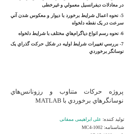
در معادلات دیفرانسيل معمولي و غيرخطی
5- نحوه اعمال شرايط برخورد با ديوار و معکوس شدن آني
سرعت در یک نفطه دلخواه
6- نحوه رسم انواع دياگرام‌هاي مختلف با شرايط دلخواه
7- بررسي تغييرات شرايط اوليه در شکل حرکت گذراي یک
نوسانگر برخوردي
پروژه حرکات متناوب و رزونانس‌هاي
نوسانگرهاي برخوردي با MATLAB
تولید کننده:
علی ابراهیمی ممقانی
شناسنامه:
MC4-1002