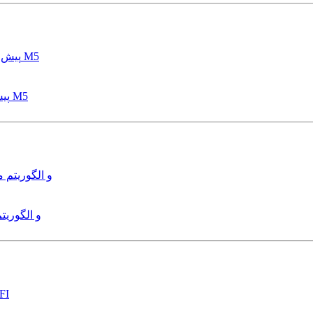
پیش بینی عمق آبشستگی پایه پل با استفاده از مدل درختی قواعد M5
هدایت و کنترل ربات زیرآب