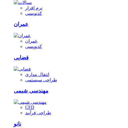
نرم افزار
کدنویسی
عمران
عمران
کدنویسی
فضایی
انتقال مداری
طراحی سیستمی
مهندسی شیمی
CFD
طراحی فرآیند
نانو