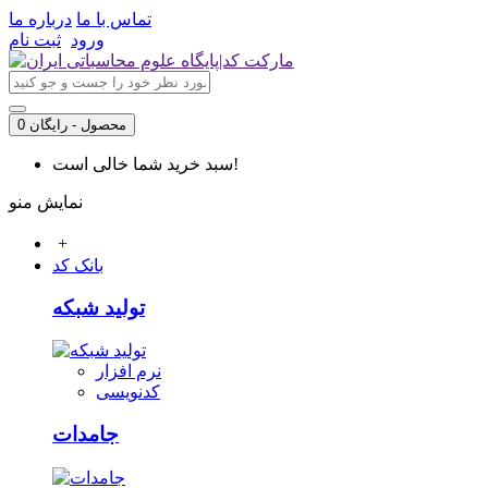
تماس با ما
درباره ما
ورود
ثبت نام
0 محصول - رایگان
سبد خرید شما خالی است!
نمایش منو
+
بانک کد
تولید شبکه
نرم افزار
کدنویسی
جامدات