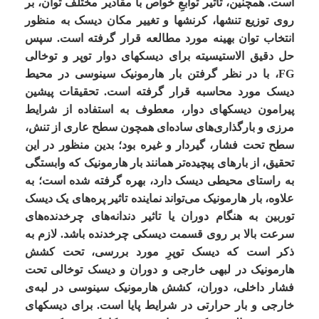
است. همچنین، تاثیر توابعِ خواص با مقادیر مختلف توان، بر
روی توزیع تنش­ها، کرنش­ها و تغییر مکان دیسک به­ منظور
انتخاب توان بهینه مورد مطالعه قرار گرفته است. سپس
حل دقیق الاستیسیته برای دیسک
های دوار توپر و توخالی
FG
، با در نظر گرفتن بار هارمونیک سینوسی در محیط
دیسک مورد محاسبه قرار گرفته است. تحقیقات پیشین
پیرامون دیسک­های دوار، معطوف به استفاده از شرایط
مرزی و بارگذاری‌­های ساده­‌ای همچون سطح عاری از تنش،
سطح تحت فشار، گیردار و غیره بود؛ بدین منظور در این
تحقیق، از بارهای پیچیده­‌تر همانند بار هارمونیک که وابستگی
به راستای محیطی دیسک دارد، بهره گرفته شده­ است؛ به
علاوه، بار هارمونیک می­‌تواند نماینده تاثیر پره‌­های یک دیسک
توربین به هنگام دوران یا تاثیر دندانه­‌های چرخدنده­‌های
سرعت بالا بر روی قسمت دیسکی چرخدنده باشد. لازم به
ذکر است که دیسک توپرِ مورد بررسی، تحت کشش
هارمونیک در لبه
ی خارجی و دوران و دیسک توخالی تحت
فشار داخلی، دوران، کشش هارمونیک سینوسی در لبه‌
ی
خارجی و بار حرارتی در شرایط پایا است. برای دیسک
های