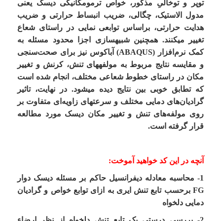
توپر و توخالیِ مذکور، خواص ترمومکانیکی دیسک یعنی
مدول الاستیک، چگالی، ضریب انبساط حرارتی و ضریب
هدایت حرارتی، براساس توابعی نمایی در راستای شعاع
تغییر می
کنند. همچنین شبیه
سازی اجزا محدود مسئله به
کمک نرم‌­افزار (ABAQUS) آباکوس نیز برای صحت‌‌سنجی
و مقایسه نتایج مربوط به مولفه
های تنش، کرنش و تغییر
مکان در راستای خطوط شعاعی مختلف، انجام شده است
که تطابق خوبی بین نتایج دیده می
شود. در نهایت، تاثیر
گرادیان‌­های دمایی مختلف و سرعت­های زاویه‌­ای متفاوت بر
روی مولفه­‌های تنش و تغییر مکان دیسک مورد مطالعه
قرار گرفته است.
آنچه در این کد خواهید آموخت:
1- محاسبه
معادله دیفرانسیل حاکم بر مسئله
دیسک دوار
FG
برحسب تابع تنش ایری
به
ازای
توابع خواص و گرادیان
دمایی
دلخواه
2- بررسی درستی یک تابع تنش دلخواه از نظر ارضاء