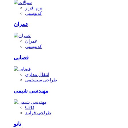
نرم افزار
کدنویسی
عمران
عمران
کدنویسی
فضایی
انتقال مداری
طراحی سیستمی
مهندسی شیمی
CFD
طراحی فرآیند
نانو