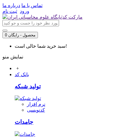
تماس با ما
درباره ما
ورود
ثبت نام
0 محصول - رایگان
سبد خرید شما خالی است!
نمایش منو
+
بانک کد
تولید شبکه
نرم افزار
کدنویسی
جامدات