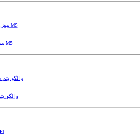
پیش بینی عمق آبشستگی پایه پل با استفاده از مدل درختی قواعد M5
هدایت و کنترل ربات زیرآب