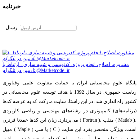
خبرنامه
برای عضویت در خبرنامه ایمیل خود را وارد نمایید
ارسال
مشاوره، اصلاح، انجام پروژه، کدنویسی و شبیه سازی - ارتباط با
ادمین در تلگرام: @Marketcode_ir
پایگاه علوم محاسباتی ایران با حمایت معاونت علمی وفناوری
ریاست جمهوری در سال 1392 با هدف توسعه علوم محاسباتی در
کشور راه اندازی شد. در این راستا، سایت مارکت کد به عرضه کدها
(برنامه‌های) کامپیوتری در رشته‌های مهندسی و ریاضی کاربردی
می‌پردازد. زبان این کدها عمدتا فرترن ( Fortran )، متلب ( Matlab )،
میپل ( Maple ) یا سی ( C ) است. ویژگی منحصر بفرد این سایت
وجود مستندات و فیلم آموزشی برای کدهای عرضه شده می‌باشد.