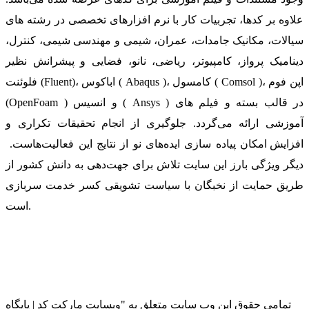
علاوه بر کدها، تجربیات کار با نرم افزارهای تخصصی در رشته های
سیالات، مکانیک جامدات، عمران، شیمی و مهندسی شیمی، کنترل،
دینامیک پرواز، کامپیوتر، ریاضی، نانو، فضایی و پیشرانش نظیر
فلوئنت (Fluent)، اباکوس ( Abaqus )، کامسول ( Comsol )، اپن فوم
(OpenFoam ) و انسیس ( Ansys ) در قالب بسته‌ و فیلم های
آموزشی ارائه می‌گردد. جلوگیری از انجام تحقیقات تکراری و
افزایش امکان پیاده سازی ایده‌های نو از نتایج این فعالیت‌هاست.
دیگر ویژگی بارز این سایت تلاش برای جهت‌دهی به دانش کشور از
طریق حمایت از نخبگان با سیاست تشویقی کسر خدمت سربازی
است.
تمامی حقوق این وب سایت متعلق به "وبسایت مارکت کد | پایگاه