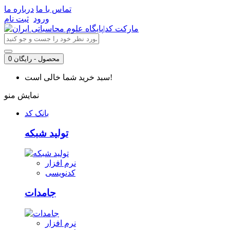
تماس با ما
درباره ما
ورود
ثبت نام
0 محصول - رایگان
سبد خرید شما خالی است!
نمایش منو
بانک کد
تولید شبکه
نرم افزار
کدنویسی
جامدات
نرم افزار