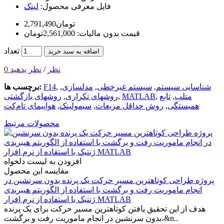
فایل معرفی محصول:
لینک
2,791,490تومان
قیمت بدون مالیات: 2,561,000تومان
تعداد
اضافه به سبد خرید
0 نظر
/
نظر بدهید
شناسایی سیستم
,
سیستم غیرخطی
,
مدلسازی
,
,
F14
برچسب ها:
متلب
,
تابع
,
MATLAB
,
روشهای تکراری
,
روشهای بازگشتی
همبستگی
,
روش حداقل مربعات
,
سیمولینک
,
هواپیمای تام‌کت
محصولات مرتبط
افزودن به لیست دلخواه
مقایسه این محصول
پروژه طراحی کوتاهترین مسیر حرکت یک پرنده بدون سرنشین در
انجام ماموریت رفت و برگشت با استفاده از الگوریتم هیبریدی
ژنتیک با استفاده از نرم افزار MATLAB
هدف از این تحقیق یافتن کوتاهترین مسیر حرکت برای یک پرنده
بدون سرنشین در انجام ماموریت رفت و برگشت،&n..