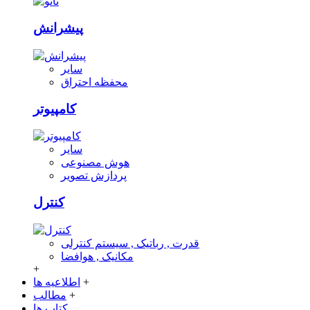
پیشرانش
سایر
محفظه احتراق
کامپیوتر
سایر
هوش مصنوعی
پردازش تصویر
کنترل
قدرت , رباتیک , سیستم کنترلی
مکانیک , هوافضا
+
+
اطلاعیه ها
+
مطالب
کتاب ها