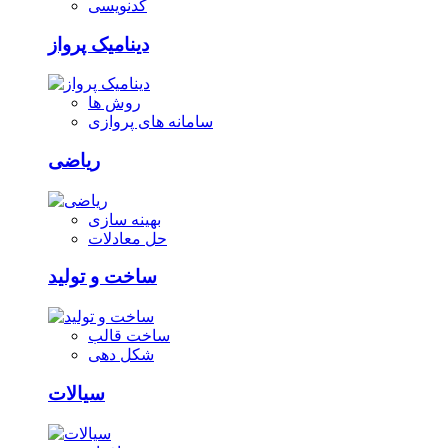
کدنویسی
دینامیک پرواز
روش ها
سامانه های پروازی
ریاضی
بهینه سازی
حل معادلات
ساخت و تولید
ساخت قالب
شکل دهی
سیالات