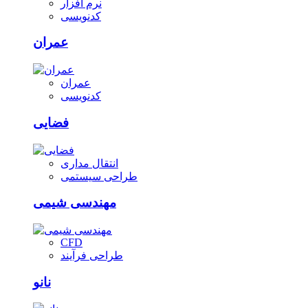
نرم افزار
کدنویسی
عمران
عمران
کدنویسی
فضایی
انتقال مداری
طراحی سیستمی
مهندسی شیمی
CFD
طراحی فرآیند
نانو