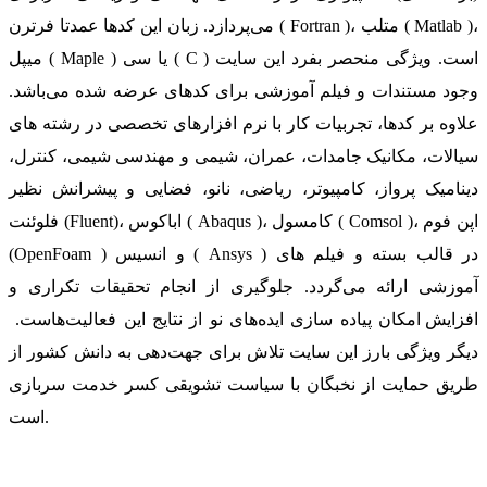
می‌پردازد. زبان این کدها عمدتا فرترن ( Fortran )، متلب ( Matlab )،
میپل ( Maple ) یا سی ( C ) است. ویژگی منحصر بفرد این سایت
وجود مستندات و فیلم آموزشی برای کدهای عرضه شده می‌باشد.
علاوه بر کدها، تجربیات کار با نرم افزارهای تخصصی در رشته های
سیالات، مکانیک جامدات، عمران، شیمی و مهندسی شیمی، کنترل،
دینامیک پرواز، کامپیوتر، ریاضی، نانو، فضایی و پیشرانش نظیر
فلوئنت (Fluent)، اباکوس ( Abaqus )، کامسول ( Comsol )، اپن فوم
(OpenFoam ) و انسیس ( Ansys ) در قالب بسته‌ و فیلم های
آموزشی ارائه می‌گردد. جلوگیری از انجام تحقیقات تکراری و
افزایش امکان پیاده سازی ایده‌های نو از نتایج این فعالیت‌هاست.
دیگر ویژگی بارز این سایت تلاش برای جهت‌دهی به دانش کشور از
طریق حمایت از نخبگان با سیاست تشویقی کسر خدمت سربازی
است.