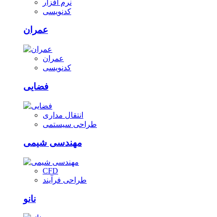
نرم افزار
کدنویسی
عمران
عمران
کدنویسی
فضایی
انتقال مداری
طراحی سیستمی
مهندسی شیمی
CFD
طراحی فرآیند
نانو