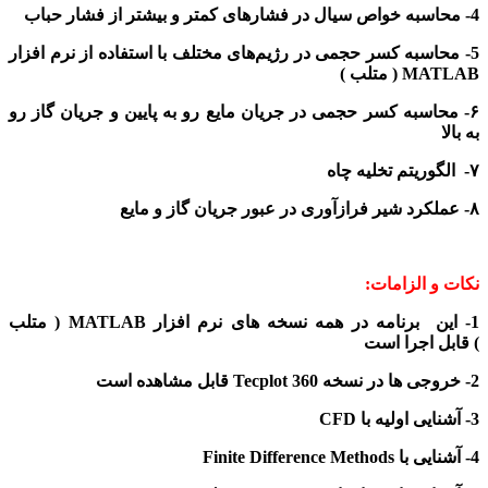
4- محاسبه خواص سیال در فشارهای کمتر و بیشتر از فشار حباب
5- محاسبه کسر حجمی در رژیم‌های مختلف
با استفاده از نرم افزار
MATLAB ( متلب )
۶
- محاسبه کسر حجمی در جریان مایع رو به پایین و جریان گاز رو
به بالا
۷-
الگوریتم تخلیه چاه
۸- عملکرد شیر فرازآوری در عبور جریان گاز و مایع
نکات و الزامات:
1-
این
برنامه در همه نسخه های
نرم افزار MATLAB ( متلب
)
قابل اجرا است
2-
خروجی ها
در نسخه
360
Tecplot
قابل مشاهده
است
3- آشنایی
اولیه با
CFD
4- آشنایی با
Difference Methods
Finite