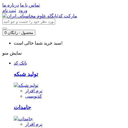
تماس با ما
درباره ما
ورود
ثبت نام
0 محصول - رایگان
سبد خرید شما خالی است!
نمایش منو
بانک کد
تولید شبکه
نرم افزار
کدنویسی
جامدات
نرم افزار