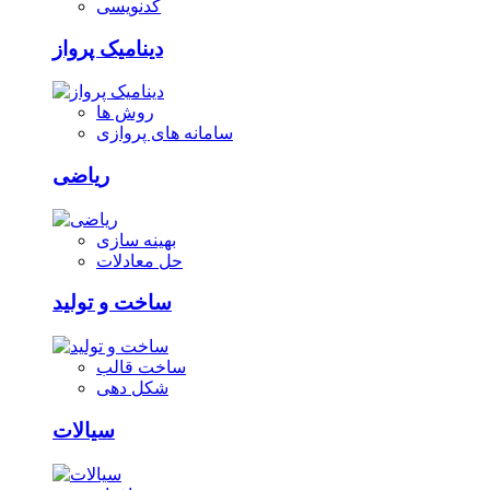
کدنویسی
دینامیک پرواز
روش ها
سامانه های پروازی
ریاضی
بهینه سازی
حل معادلات
ساخت و تولید
ساخت قالب
شکل دهی
سیالات