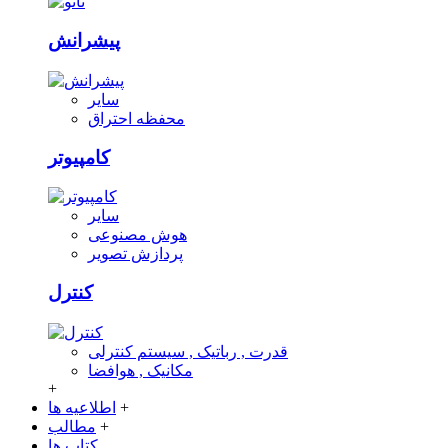
پیشرانش
سایر
محفظه احتراق
کامپیوتر
سایر
هوش مصنوعی
پردازش تصویر
کنترل
قدرت , رباتیک , سیستم کنترلی
مکانیک , هوافضا
+
+
اطلاعیه ها
+
مطالب
کتاب ها