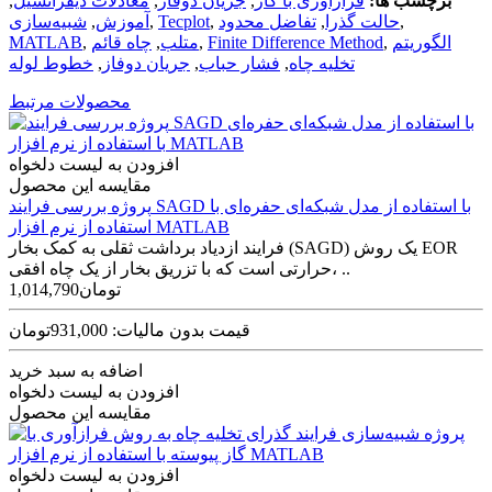
برچسب ها:
فرازآوری با گاز
,
جریان دوفاز
,
معادلات دیفرانسیل
,
,
حالت گذرا
,
تفاضل محدود
,
Tecplot
,
آموزش
,
شبیه‌سازی
الگوریتم
,
Finite Difference Method
,
متلب
,
چاه قائم
,
MATLAB
تخلیه چاه
,
فشار حباب
,
جریان دوفاز
,
خطوط لوله
محصولات مرتبط
افزودن به لیست دلخواه
مقایسه این محصول
پروژه بررسی فرایند SAGD با استفاده از مدل شبکه‌ای حفره‌ای با
استفاده از نرم افزار MATLAB
فرایند ازدیاد برداشت ثقلی به کمک بخار (SAGD) یک روش EOR
حرارتی است که با تزریق بخار از یک چاه افقی، ..
1,014,790تومان
قیمت بدون مالیات: 931,000تومان
اضافه به سبد خرید
افزودن به لیست دلخواه
مقایسه این محصول
افزودن به لیست دلخواه