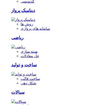
کدنویسی
دینامیک پرواز
روش ها
سامانه های پروازی
ریاضی
بهینه سازی
حل معادلات
ساخت و تولید
ساخت قالب
شکل دهی
سیالات