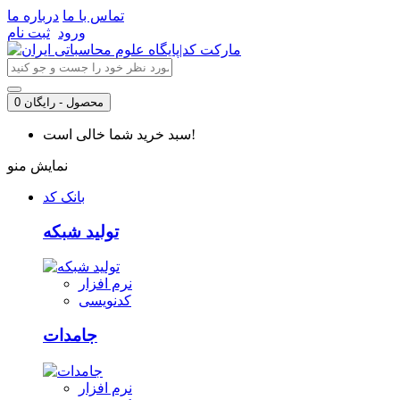
تماس با ما
درباره ما
ورود
ثبت نام
0 محصول - رایگان
سبد خرید شما خالی است!
نمایش منو
بانک کد
تولید شبکه
نرم افزار
کدنویسی
جامدات
نرم افزار