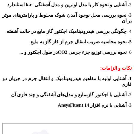
2- آشنایی و نحوه کار با مدل اولرین و مدل آشفتگی
k-ε
استاندارد
3- نحوه بررسی محل بوجود آمدن شوک مخلوط و پارامترهای موثر
بر آن
4- چگونگی بررسی هیدرودینامیک اجکتور گاز-مایع در حالت آشفته
5- نحوه محاسبه ضریب انتقال جرم از فاز گاز به مایع
6- نحوه بررسی توزیع
جزء جرمی
CO2
در
طول
اجکتور و ...
نکات و الزامات:
1- آشنایی اولیه با مفاهیم هیدرودینامیک و انتقال جرم در جریان دو
فازی
2- آشنایی با
اجکتور گاز-مایع و مدل‌های آشفتگی و چند فازی آن
3- آشنایی با نرم افزار
AnsysFluent 14