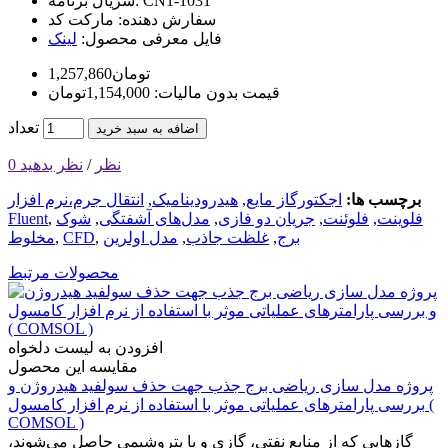
CN1-1031
سریال برنامه:
سفارش دهنده:
مارکت کد
فایل معرفی محصول:
لینک
1,257,860تومان
قیمت بدون مالیات: 1,154,000تومان
تعداد
اضافه به سبد خرید
0 نظر
/
نظر بدهید
برچسب ها:
اجکتورگاز مایع
,
هیدرودینامیک
,
انتقال جرم،نرم افزار
فلوینت
,
فلوئنت
,
جریان دو فازی
,
مدل‌های آشفتگی
,
شوک
,
Fluent
برج
,
غلظت جاذب
,
مدل اولرین
,
CFD
,
مخلوط
محصولات مرتبط
افزودن به لیست دلخواه
مقایسه این محصول
پروژه مدل سازی ریاضی برج جذب جهت حذف سولفید هیدروژن و
بررسی پارامترهای عملیاتی موثر با استفاده از نرم افزار کامسول (
COMSOL )
گازهایی که از منابع نفتی، گازی و یا پتروشیمی حاصل می‌شوند،