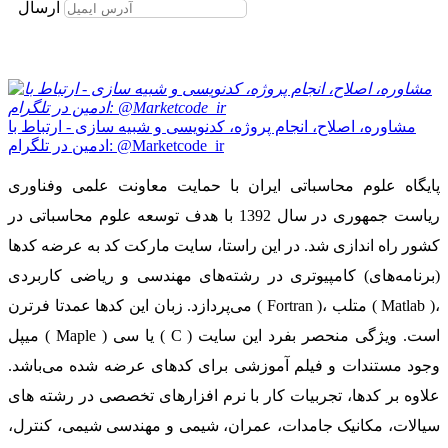
ارسال
مشاوره، اصلاح، انجام پروژه، کدنویسی و شبیه سازی - ارتباط با
ادمین در تلگرام: @Marketcode_ir
پایگاه علوم محاسباتی ایران با حمایت معاونت علمی وفناوری
ریاست جمهوری در سال 1392 با هدف توسعه علوم محاسباتی در
کشور راه اندازی شد. در این راستا، سایت مارکت کد به عرضه کدها
(برنامه‌های) کامپیوتری در رشته‌های مهندسی و ریاضی کاربردی
می‌پردازد. زبان این کدها عمدتا فرترن ( Fortran )، متلب ( Matlab )،
میپل ( Maple ) یا سی ( C ) است. ویژگی منحصر بفرد این سایت
وجود مستندات و فیلم آموزشی برای کدهای عرضه شده می‌باشد.
علاوه بر کدها، تجربیات کار با نرم افزارهای تخصصی در رشته های
سیالات، مکانیک جامدات، عمران، شیمی و مهندسی شیمی، کنترل،