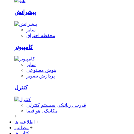
پیشرانش
سایر
محفظه احتراق
کامپیوتر
سایر
هوش مصنوعی
پردازش تصویر
کنترل
قدرت , رباتیک , سیستم کنترلی
مکانیک , هوافضا
+
+
اطلاعیه ها
+
مطالب
کتاب ها