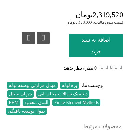
2,319,520تومان
قیمت بدون مالیات: 2,128,000تومان
اضافه به سبد
خرید
0 نظر
نظر بدهید
/
برچسب ها:
پره لوله
,
مبدل حرارتی پوسته لوله
,
دینامیک سیالات محاسباتی
,
جریان سیال
,
Finite Element Methods
,
المان محدود
,
FEM
,
طول توسعه یافتگی
محصولات مرتبط